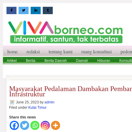
home
redaksi
tentang kami
ruang konsultasi
pedom
Artikel
Berita
Berita Daerah
Daerah
Hiburan
Konsult
Wisata
Pedoman Media Siber
Redaksi
Ruang Konsultasi
Masyarakat Pedalaman Dambakan Pemba
Infrastruktur
June 25, 2023
by
admin
Filed under
Kutai Timur
Share this news