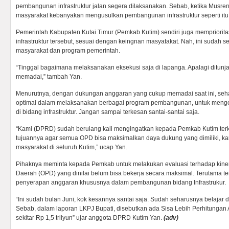
pembangunan infrastruktur jalan segera dilaksanakan. Sebab, ketika Musre
masyarakat kebanyakan mengusulkan pembangunan infrastruktur seperti itu
Pemerintah Kabupaten Kutai Timur (Pemkab Kutim) sendiri juga mempriorit
infrastruktur tersebut, sesuai dengan keingnan masyatakat. Nah, ini sudah s
masyarakat dan program pemerintah.
“Tinggal bagaimana melaksanakan eksekusi saja di lapanga. Apalagi ditun
memadai,” tambah Yan.
Menurutnya, dengan dukungan anggaran yang cukup memadai saat ini, seh
optimal dalam melaksanakan berbagai program pembangunan, untuk mengej
di bidang infrastruktur. Jangan sampai terkesan santai-santai saja.
“Kami (DPRD) sudah berulang kali mengingatkan kepada Pemkab Kutim terka
tujuannya agar semua OPD bisa maksimalkan daya dukung yang dimiliki, k
masyarakat di seluruh Kutim,” ucap Yan.
Pihaknya meminta kepada Pemkab untuk melakukan evaluasi terhadap kiner
Daerah (OPD) yang dinilai belum bisa bekerja secara maksimal. Terutama te
penyerapan anggaran khususnya dalam pembangunan bidang Infrastrukur.
“Ini sudah bulan Juni, kok kesannya santai saja. Sudah seharusnya belajar 
Sebab, dalam laporan LKPJ Bupati, disebutkan ada Sisa Lebih Perhitungan 
sekitar Rp 1,5 trilyun” ujar anggota DPRD Kutim Yan.
(adv)