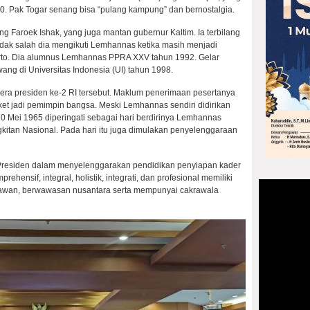
0. Pak Togar senang bisa “pulang kampung” dan bernostalgia.
 Faroek Ishak, yang juga mantan gubernur Kaltim. Ia terbilang
dak salah dia mengikuti Lemhannas ketika masih menjadi
rto. Dia alumnus Lemhannas PPRA XXV tahun 1992. Gelar
ang di Universitas Indonesia (UI) tahun 1998.
a presiden ke-2 RI tersebut. Maklum penerimaan pesertanya
iket jadi pemimpin bangsa. Meski Lemhannas sendiri didirikan
 Mei 1965 diperingati sebagai hari berdirinya Lemhannas
kitan Nasional. Pada hari itu juga dimulakan penyelenggaraan
esiden dalam menyelenggarakan pendidikan penyiapan kader
rehensif, integral, holistik, integrati, dan profesional memiliki
rawan, berwawasan nusantara serta mempunyai cakrawala