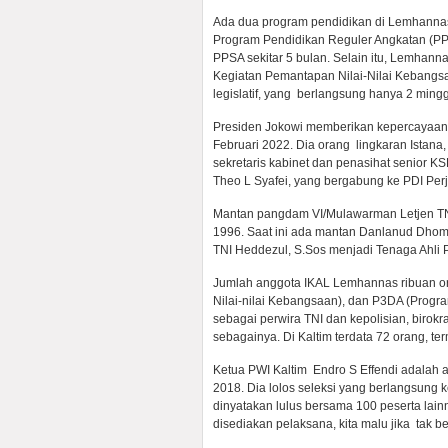
Ada dua program pendidikan di Lemhannas
Program Pendidikan Reguler Angkatan (PPR
PPSA sekitar 5 bulan. Selain itu, Lemha
Kegiatan Pemantapan Nilai-Nilai Kebangsa
legislatif, yang berlangsung hanya 2 ming
Presiden Jokowi memberikan kepercayaan 
Februari 2022. Dia orang lingkaran Istana
sekretaris kabinet dan penasihat senior 
Theo L Syafei, yang bergabung ke PDI Per
Mantan pangdam VI/Mulawarman Letjen TN
1996. Saat ini ada mantan Danlanud Dhom
TNI Heddezul, S.Sos menjadi Tenaga Ahli
Jumlah anggota IKAL Lemhannas ribuan o
Nilai-nilai Kebangsaan), dan P3DA (Prog
sebagai perwira TNI dan kepolisian, birokrat
sebagainya. Di Kaltim terdata 72 orang, t
Ketua PWI Kaltim Endro S Effendi adalah 
2018. Dia lolos seleksi yang berlangsung k
dinyatakan lulus bersama 100 peserta lain
disediakan pelaksana, kita malu jika tak be