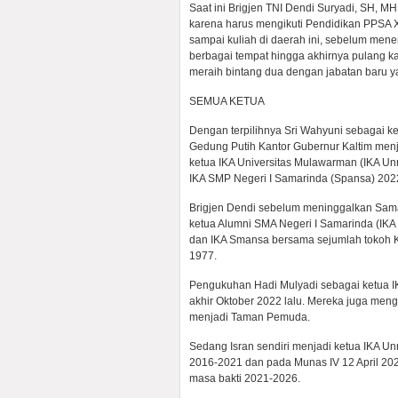
Saat ini Brigjen TNI Dendi Suryadi, SH,
karena harus mengikuti Pendidikan PPSA X
sampai kuliah di daerah ini, sebelum mene
berbagai tempat hingga akhirnya pulang 
meraih bintang dua dengan jabatan baru yan
SEMUA KETUA
Dengan terpilihnya Sri Wahyuni sebagai ke
Gedung Putih Kantor Gubernur Kaltim menj
ketua IKA Universitas Mulawarman (IKA U
IKA SMP Negeri I Samarinda (Spansa) 202
Brigjen Dendi sebelum meninggalkan Sama
ketua Alumni SMA Negeri I Samarinda (IK
dan IKA Smansa bersama sejumlah tokoh Ka
1977.
Pengukuhan Hadi Mulyadi sebagai ketua I
akhir Oktober 2022 lalu. Mereka juga me
menjadi Taman Pemuda.
Sedang Isran sendiri menjadi ketua IKA U
2016-2021 dan pada Munas IV 12 April 2021
masa bakti 2021-2026.