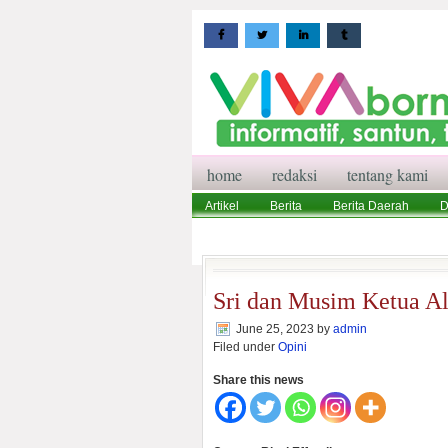
home
redaksi
tentang kami
Artikel
Berita
Berita Daerah
D
Wisata
Pedoman Media Siber
Red
Sri dan Musim Ketua A
June 25, 2023
by
admin
Filed under
Opini
Share this news