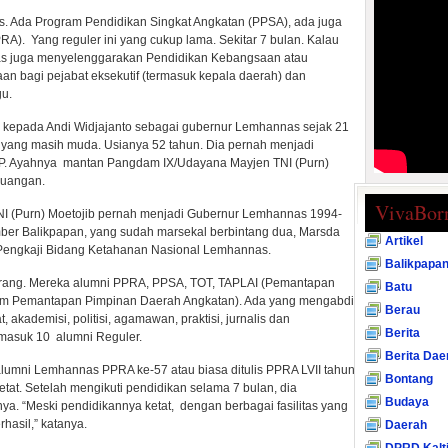
. Ada Program Pendidikan Singkat Angkatan (PPSA), ada juga
A). Yang reguler ini yang cukup lama. Sekitar 7 bulan. Kalau
nnas juga menyelenggarakan Pendidikan Kebangsaan atau
an bagi pejabat eksekutif (termasuk kepala daerah) dan
gu.
kepada Andi Widjajanto sebagai gubernur Lemhannas sejak 21
, yang masih muda. Usianya 52 tahun. Dia pernah menjadi
KSP. Ayahnya mantan Pangdam IX/Udayana Mayjen TNI (Purn)
juangan.
VivaBor
I (Purn) Moetojib pernah menjadi Gubernur Lemhannas 1994-
ber Balikpapan, yang sudah marsekal berbintang dua, Marsda
Artikel
 Pengkaji Bidang Ketahanan Nasional Lemhannas.
Balikpapa
rang. Mereka alumni PPRA, PPSA, TOT, TAPLAI (Pemantapan
Batu
ram Pemantapan Pimpinan Daerah Angkatan). Ada yang mengabdi
Berau
, akademisi, politisi, agamawan, praktisi, jurnalis dan
Berita
ermasuk 10 alumni Reguler.
Berita Dae
alumni Lemhannas PPRA ke-57 atau biasa ditulis PPRA LVII tahun
Bontang
etat. Setelah mengikuti pendidikan selama 7 bulan, dia
Budaya
nya. “Meski pendidikannya ketat, dengan berbagai fasilitas yang
rhasil,” katanya.
Daerah