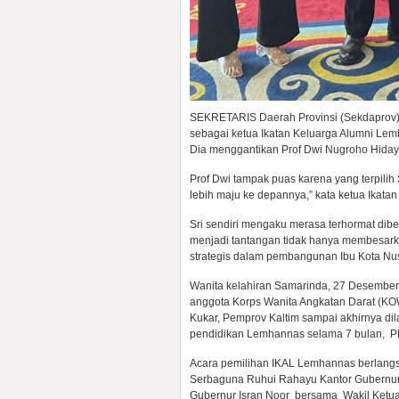
SEKRETARIS Daerah Provinsi (Sekdaprov) K
sebagai ketua Ikatan Keluarga Alumni Lem
Dia menggantikan Prof Dwi Nugroho Hidaya
Prof Dwi tampak puas karena yang terpilih 
lebih maju ke depannya,” kata ketua Ikatan
Sri sendiri mengaku merasa terhormat dibe
menjadi tantangan tidak hanya membesark
strategis dalam pembangunan Ibu Kota Nus
Wanita kelahiran Samarinda, 27 Desember 
anggota Korps Wanita Angkatan Darat (KO
Kukar, Pemprov Kaltim sampai akhirnya dil
pendidikan Lemhannas selama 7 bulan, PP
Acara pemilihan IKAL Lemhannas berlan
Serbaguna Ruhui Rahayu Kantor Gubernur K
Gubernur Isran Noor bersama Wakil Ketua 