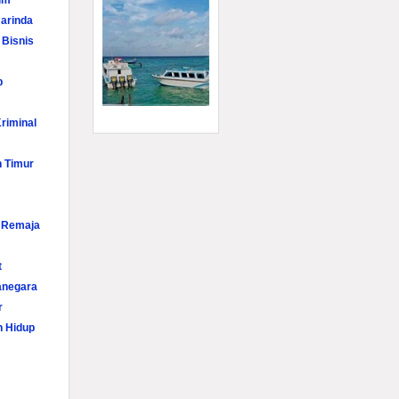
im
arinda
 Bisnis
p
riminal
n Timur
i Remaja
t
anegara
r
n Hidup