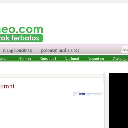
ruang konsultasi
pedoman media siber
aerah
Hiburan
Konsultasi
Nasional
Nusantara
Olahraga
aksi
Ruang Konsultasi
Tentang Kami
lumni
Berikan respon