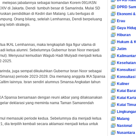
DPRD Kalt
 MH melepas jabatannya sebagai komandan Korem 091/ASN
DPRD Sam
XIV di Jakarta. Dendi tumbuh besar di Samarinda. Mulai SD
ruskan pendidikan di Kediri dan Malang. Lalu bertugas di
Ekonomi &
kampung. Orang bilang, setelah Lemhannas, Dendi berpeluang
Erau
g lebih strategis.
Gaya Hidu
Hiburan
Hukum & K
tua IKAL Lemhannas, maka lengkaplah tiga figur utama di
Jatim
adi ketua alumni. Sebelumnya Gubernur Isran Noor menjadi
nmul). Menyusul kemudian Wagub Hadi Mulyadi menjadi ketua
Kalimanta
2-2025.
Kesehatan
Konsultasi
rinda, juga sempat dikukuhkan Gubernur Isran Noor sebagai
A Smansa) periode 2023-2028. Dia memang anggota IKA Spansa
Konsultas
ltim lainnya. Isran sendiri alumnus Smansa Angkatan tahun
Kuliner
Kutai Bara
KA Spansa bersamaan dengan reuni akbar yang dilaksanakan
Kutai Kart
nggelar deklarasi yang meminta nama Taman Samarendah
Kutai Timu
Lingkunga
nmul memasuki periode kedua. Sebelumnya dia menjadi ketua
Malang
, dia terpilih kembali secara aklamasi menjadi ketua untuk
Nasional
Nusantara