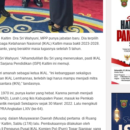
altim Dra Sri Wahyuni, MPP punya jabatan baru. Dia terpilih
baga Ketahanan Nasional (IKAL) Kaltim masa bakti 2023-2028.
nto, yang berakhir masa tugasnya setelah 5 tahun.
Sri Wahyuni. “
Alhamdulillah
Bu Sri yang meneruskan, pasti IKAL
 Sarjana Pendidikan (ISPI) Kaltim ini memuji.
ri amanah sebagai ketua IKAL. “Ini kebanggaan sekaligus
an IKAL Lemhannas, terlebih lagi harus mampu menjadi mitra
antara (IKN),” tandasnya.
1970 ini, punya karier yang hebat. Karena pernah menjadi
WAD), Lurah Long Ikis Kabupaten Paser, masuk ke Pemkab
antik menjadi Sekdaprov sejak 30 Maret 2022. Lalu mengikuti
RA Angkatan LXIV (ke-64).
gsung dalam Musyawaran Daerah (Musda) pertama di Ruang
altim, Sabtu (17/6) lalu. Pembukaannya dilakukan oleh
II Pengurus Pusat IKAL Komjen Pol (Purn) Togar Sianipar, yang