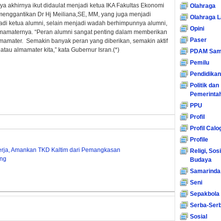
a akhirnya ikut didaulat menjadi ketua IKA Fakultas Ekonomi
Olahraga
menggantikan Dr Hj Meiliana,SE, MM, yang juga menjadi
Olahraga L
di ketua alumni, selain menjadi wadah berhimpunnya alumni,
Opini
lmamaternya. “Peran alumni sangat penting dalam memberikan
Paser
mamater. Semakin banyak peran yang diberikan, semakin aktif
tau almamater kita,” kata Gubernur Isran.(*)
PDAM Sam
Pemilu
Pendidikan
Politik dan
Pemerinta
PPU
Profil
Profil Calo
Profile
erja, Amankan TKD Kaltim dari Pemangkasan
Religi, Sos
eng
Budaya
Samarinda
Seni
Sepakbola
Serba-Serb
Sosial