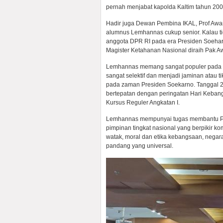
pernah menjabat kapolda Kaltim tahun 200
Hadir juga Dewan Pembina IKAL, Prof Awang
alumnus Lemhannas cukup senior. Kalau ti
anggota DPR RI pada era Presiden Soeha
Magister Ketahanan Nasional diraih Pak Aw
Lemhannas memang sangat populer pada er
sangat selektif dan menjadi jaminan atau t
pada zaman Presiden Soekarno. Tanggal 20
bertepatan dengan peringatan Hari Kebang
Kursus Reguler Angkatan I.
Lemhannas mempunyai tugas membantu Pr
pimpinan tingkat nasional yang berpikir komp
watak, moral dan etika kebangsaan, nega
pandang yang universal.