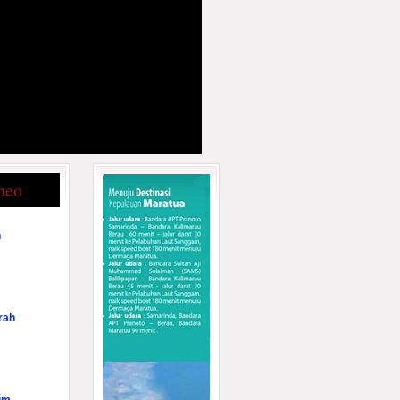
neo
n
rah