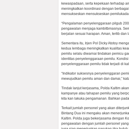
kewaspadaan, serta kepekaan terhadap a
meningkatkan koordinasi dengan berbagai 
mensukseskan mensukseskan pemilukada 
“Pengalaman penyelenggaraan pilgub 2003 
pengawalan menjaga kambitbmasnya. Semo
berjalan sesuai harapan. Aman, tertib dan 
Sementara itu, Irjen Pol Dicky Atotoy men
kedua lembaga meningkatkan kualitas ke
pemilu selalu diwarnai tindakan pemicu
identitas penyelenggaraan pemilu. Kondisi 
penyelenggaraan pemilu tidak terjadi di kal
“Indikator suksesnya penyelenggaran pemi
mewujudkan pemilu aman dan damai,” kat
Tindak lanjut kerjasama, Polda Kaltim 
kampanye atau tahapan pemilu yang berpo
kita kan lakuka pengamanan. Bahkan pada s
Terkait jumlah personel yang akan diterj
Bintang Dua ini mengaku akan menerjunka
Kaltim. Polda juga bekerjasama dengan 
pengawalan dengan jumlah personel yang m
juga siap menerjunkan pasukan jika butu