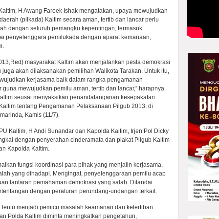
altim, H Awang Faroek Ishak mengatakan, upaya mewujudkan
rah (pilkada) Kaltim secara aman, tertib dan lancar perlu
ntah dengan seluruh pemangku kepentingan, termasuk
ai penyelenggara pemilukada dengan aparat kemanaan,
m.
 2013,Red) masyarakat Kaltim akan menjalankan pesta demokrasi
 juga akan dilaksanakan pemilihan Walikota Tarakan. Untuk itu,
ewujudkan kerjasama baik dalam rangka pengamanan
r guna mewujudkan pemilu aman, tertib dan lancar,” harapnya
Kaltim seusai menyaksikan penandatanganan kesepakatan
altim tentang Pengamanan Pelaksanaan Pilgub 2013, di
arinda, Kamis (11/7).
Kaltim, H Andi Sunandar dan Kapolda Kaltim, Irjen Pol Dicky
ngkai dengan penyerahan cinderamata dan plakat Pilgub Kaltim
an Kapolda Kaltim.
kan fungsi koordinasi para pihak yang menjalin kerjasama.
lah yang dihadapi. Mengingat, penyelenggaraan pemilu acap
tuan lantaran pemahaman demokrasi yang salah. Ditandai
tentangan dengan peraturan perundang-undangan terkait.
tentu menjadi pemicu masalah keamanan dan ketertiban
aran Polda Kaltim diminta meningkatkan pengetahun,