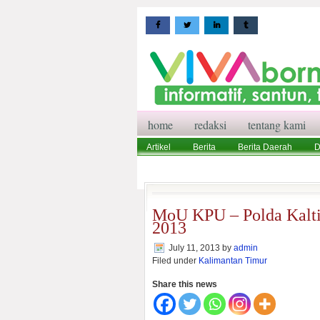
home
redaksi
tentang kami
Artikel
Berita
Berita Daerah
D
Wisata
Pedoman Media Siber
Red
MoU KPU – Polda Kalt
2013
July 11, 2013
by
admin
Filed under
Kalimantan Timur
Share this news