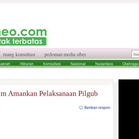
ruang konsultasi
pedoman media siber
aerah
Hiburan
Konsultasi
Nasional
Nusantara
Olahraga
aksi
Ruang Konsultasi
Tentang Kami
im Amankan Pelaksanaan Pilgub
Berikan respon