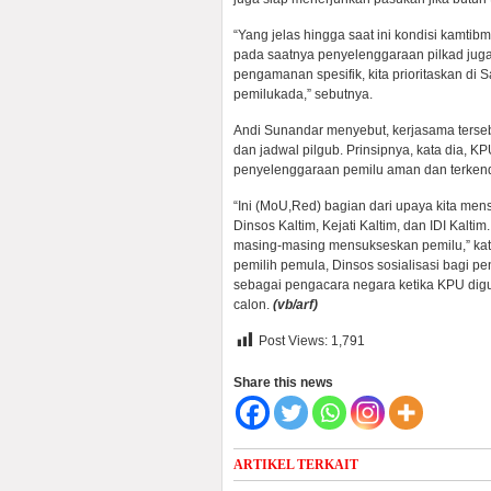
“Yang jelas hingga saat ini kondisi kamti
pada saatnya penyelenggaraan pilkad juga
pengamanan spesifik, kita prioritaskan d
pemilukada,” sebutnya.
Andi Sunandar menyebut, kerjasama terseb
dan jadwal pilgub. Prinsipnya, kata dia,
penyelenggaraan pemilu aman dan terkend
“Ini (MoU,Red) bagian dari upaya kita m
Dinsos Kaltim, Kejati Kaltim, dan IDI Kaltim
masing-masing mensukseskan pemilu,” kata
pemilih pemula, Dinsos sosialisasi bagi 
sebagai pengacara negara ketika KPU digu
calon.
(vb/arf)
Post Views:
1,791
Share this news
ARTIKEL TERKAIT