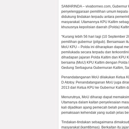
SAMARINDA – vivaborneo.com, Gubernur K
penyelenggaraan pemilihan umum kepala dae
didukung tindakan terpadu antara pemeri
masyarakat. Utamannya KPU Kaltim sebag
khususnya kepolisian daerah (Polda) Kalti
“Kurang lebih 56 hari lagi (10 September
pemilihan gubernur (pilgub). Bersamaan itu
MoU KPU – Polda ini diharapkan dapat m
pemilukada secara terpadu dan terkoordini
dihadapan jajaran Polda Kaltim dan KPU 
bersama (MoU) KPU Kaltim dengan Polda K
Gedung Serbaguna Gubernuran Kaltim, Sam
Penandatanganan MoU dilakukan Ketua KPU 
D Atotoy. Penandatanganan MoU juga dira
2013 dari Ketua KPU ke Gubernur Kaltim d
Menurutnya, MoU diharap dapat memaksimal
Utamanya dalam kaitan penyelesaian masa
kali dijadikan ajang pemecah belah persa
pemaksaan kehendak yang sudah jelas ber
Tindakan-tindakan sebagaimana dimaksud 
masyarakat (kamtibmas). Berkaitan itu jaj