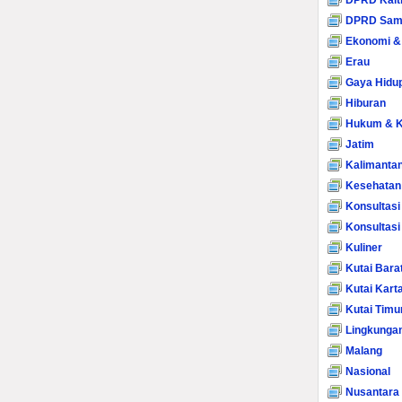
DPRD Kalt
DPRD Sam
Ekonomi &
Erau
Gaya Hidu
Hiburan
Hukum & K
Jatim
Kalimanta
Kesehatan
Konsultasi
Konsultas
Kuliner
Kutai Bara
Kutai Kart
Kutai Timu
Lingkunga
Malang
Nasional
Nusantara