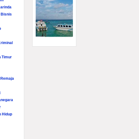
im
arinda
 Bisnis
p
riminal
n Timur
i Remaja
t
anegara
r
n Hidup