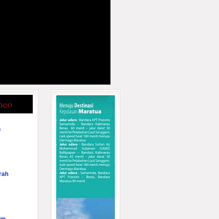
neo
n
rah