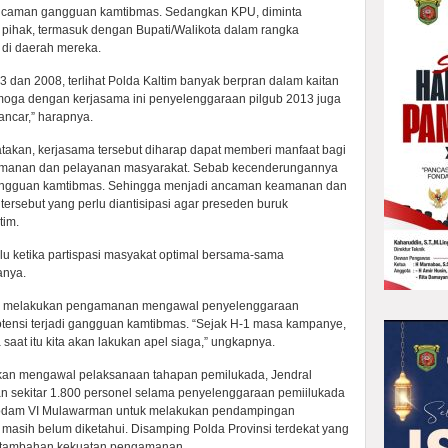
ncaman gangguan kamtibmas. Sedangkan KPU, diminta
pihak, termasuk dengan Bupati/Walikota dalam rangka
di daerah mereka.
dan 2008, terlihat Polda Kaltim banyak berpran dalam kaitan
ga dengan kerjasama ini penyelenggaraan pilgub 2013 juga
lancar,” harapnya.
gatakan, kerjasama tersebut diharap dapat memberi manfaat bagi
amanan dan pelayanan masyarakat. Sebab kecenderungannya
 gangguan kamtibmas. Sehingga menjadi ancaman keamanan dan
tersebut yang perlu diantisipasi agar preseden buruk
tim.
lu ketika partispasi masyakat optimal bersama-sama
anya.
akan melakukan pengamanan mengawal penyelenggaraan
tensi terjadi gangguan kamtibmas. “Sejak H-1 masa kampanye,
aat itu kita akan lakukan apel siaga,” ungkapnya.
unkan mengawal pelaksanaan tahapan pemilukada, Jendral
n sekitar 1.800 personel selama penyelenggaraan pemiilukada
Kodam VI Mulawarman untuk melakukan pendampingan
asih belum diketahui. Disamping Polda Provinsi terdekat yang
h tambahan kekuatan pengamanan.