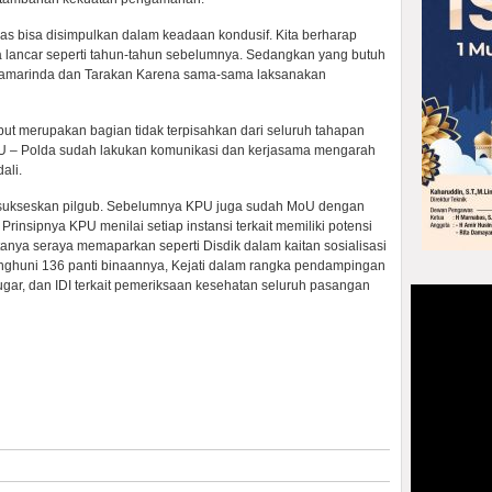
bmas bisa disimpulkan dalam keadaan kondusif. Kita berharap
 lancar seperti tahun-tahun sebelumnya. Sedangkan yang butuh
i Samarinda dan Tarakan Karena sama-sama laksanakan
ut merupakan bagian tidak terpisahkan dari seluruh tahapan
 KPU – Polda sudah lakukan komunikasi dan kerjasama mengarah
ali.
ensukseskan pilgub. Sebelumnya KPU juga sudah MoU dengan
. Prinsipnya KPU menilai setiap instansi terkait memiliki potensi
nya seraya memaparkan seperti Disdik dalam kaitan sosialisasi
penghuni 136 panti binaannya, Kejati dalam rangka pendampingan
gar, dan IDI terkait pemeriksaan kesehatan seluruh pasangan