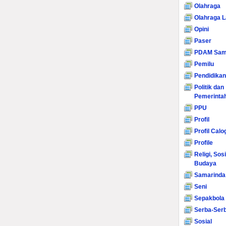
Olahraga
Olahraga L
Opini
Paser
PDAM Sam
Pemilu
Pendidikan
Politik dan
Pemerinta
PPU
Profil
Profil Calo
Profile
Religi, Sos
Budaya
Samarinda
Seni
Sepakbola
Serba-Serb
Sosial