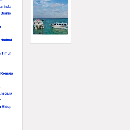
im
arinda
 Bisnis
p
riminal
n Timur
i Remaja
t
anegara
r
n Hidup