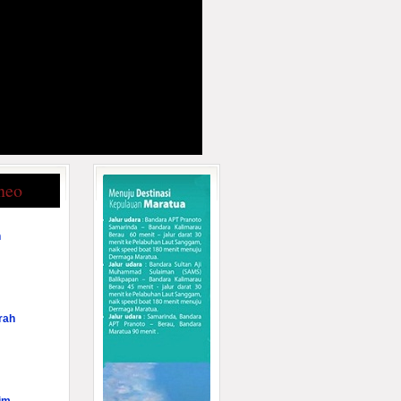
neo
n
rah