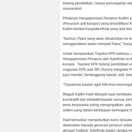
bidang pendidikan. Upaya pencegahan dan 
masyarakat.
Pihaknya mengapresiasi Pemprov Kaltim 
(Penyuluh anti korupsi) yang tersertifikas
Kaltim berikut Kaupaten/Kota yang ada dida
“Namun, Paksi yang akan dikukuhkan ini be
menggerakkan kader menjadi Paksi,” hara
Untuk menjalankan Tupoksi KPK katanya, a
mengapresiasi Pemprov dan Kab/Kota se K
korupsi. Tupoksi KPK bidang pendidikan 
unggulan KPK ada SIP (Survey Integritas Pe
jujur mandiri, bertanggung kawab, adil, be
“Tujuannya adalah agar kita bisa mencegah
Wagub Kaltim Hadi Mulyadi saat membuka gi
konstruktif dan edukatif kepada semua, pe
perlu kerjasama saling mengingatkan, ada
sistem yang dalam kehidupan bernegara m
Hadi kemudian menyebutkan kunci kesuksesa
diwariskan kepada generasi penerus untu
dengan institusi, Kab/Kota dalam rangka 