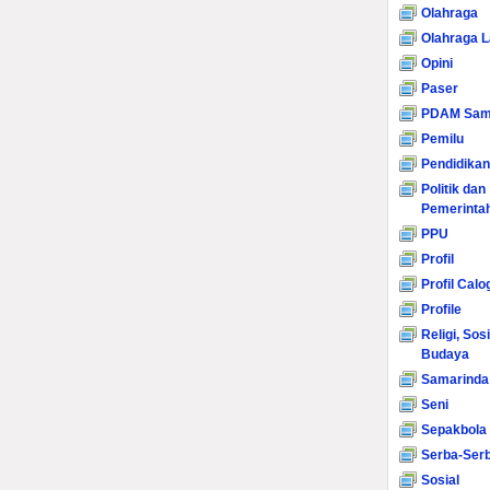
Olahraga
Olahraga L
Opini
Paser
PDAM Sam
Pemilu
Pendidikan
Politik dan
Pemerinta
PPU
Profil
Profil Calo
Profile
Religi, Sos
Budaya
Samarinda
Seni
Sepakbola
Serba-Serb
Sosial