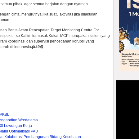
semua pihak, agar semua berjalan dengan nyaman.
engan cinta, menurutnya jika suatu aktivitas jika dilakukan
yaman.
an Berita Acara Pencapaian Target Monitoring Centre For
Inspektur se Kaltim termasuk Kukar. MCP merupakan sistem yang
gram koordinasi dan supervisi pencegahan korupsi yang
aerah di Indonesia
.(kk04)
n PKBL
 Pengabdian Wredatama
380 Lowongan Kerja
lui Optimalisasi PAD ‎
rkuat Kolaborasi Pembangunan Bidang Kesehatan