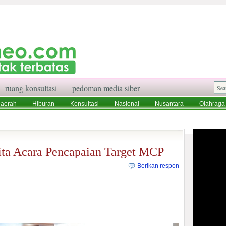
ruang konsultasi
pedoman media siber
aerah
Hiburan
Konsultasi
Nasional
Nusantara
Olahraga
aksi
Ruang Konsultasi
Tentang Kami
ita Acara Pencapaian Target MCP
Berikan respon