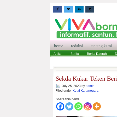
home
redaksi
tentang kami
Artikel
Berita
Berita Daerah
D
Wisata
Pedoman Media Siber
Red
Sekda Kukar Teken Ber
July 25, 2023
by
admin
Filed under
Kutai Kartanegara
Share this news