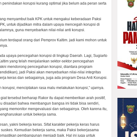
penindakan korupsi kurang optimal jika belum ada peran serta
yang menyambut baik KPK untuk mengakui keberadaan Paksi
i KPK, untuk dijadikan mitra dalam upaya mencegah korupsi di
lamnya, guna menyebarkan nilai-nilai anti korupsi.
lum terdapat orang dari Pemprov Kaltim. jadi kami mohon untuk
pnya.
da upaya pencegahan korupsi di lingkup Daerah. Lagi, Sugiarto
altim yang telah menjalankan sektor-sektor pencegahan
yakni mendorong pencegahan korupsi, diantara program
ndidikan), jadi Paksi akan menyebarkan nilai-nilai integritas
kerja keras dan sebagainya, juga ada program Desa Anti Korupsi.
 korupsi, menciptakan rasa malu melakukan korupsi,” ujarnya.
at tersebut berharap Rakor itu dapat memberikan arah positif,
rlu disadari bahwa membangun bangsa ini tidak bisa sendiri,
 yang memonitor mengevaluasi dan sebagainya. Oleh karena itu,
engharuskan untuk bekerja sama.
n, yakni bekerja keras. Sifat karakter pekerja keras harus
k suskes. Kemudian bekerja sama, maka Paksi bekerjasama
memastikan pembangunan menjadi baik. Hal ini juga untuk