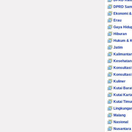
DPRD Kalt
DPRD Sam
Ekonomi &
Erau
Gaya Hidu
Hiburan
Hukum & K
Jatim
Kalimanta
Kesehatan
Konsultasi
Konsultas
Kuliner
Kutai Bara
Kutai Kart
Kutai Timu
Lingkunga
Malang
Nasional
Nusantara