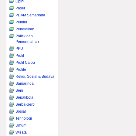
Opini
Paser
PDAM Samarinda
Pemilu
Pendidikan
Politik dan
Pemerintahan
PPU
Profil
Profil Calog
Profile
Religi, Sosial & Budaya
Samarinda
Seni
Sepakbola
Serba-Serbi
Sosial
Tehnologi
Umum
Wisata