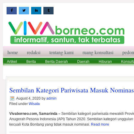
home
redaksi
tentang kami
ruang konsultasi
pedom
Artikel
Berita
Berita Daerah
Daerah
Hiburan
Konsult
Wisata
Pedoman Media Siber
Redaksi
Ruang Konsultasi
Sembilan Kategori Pariwisata Masuk Nominas
August 4, 2020
by
admin
Filed under
Wisata
Vivaborneo.com, Samarinda –
Sembilan kategori pariwisata mewakili Provi
Anugerah Pesona Indonesia (API) Tahun 2020. Sembilan kategori unggulan i
kecuali Kota Bontang yang tidak masuk nominasi.
Read more