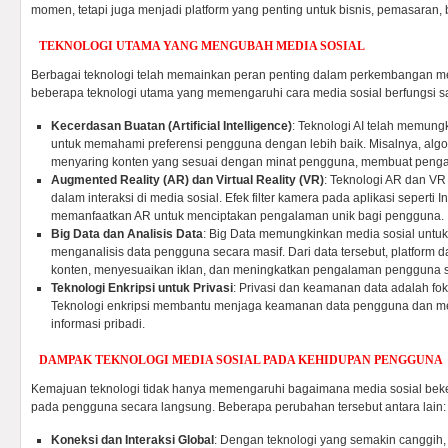
momen, tetapi juga menjadi platform yang penting untuk bisnis, pemasaran
TEKNOLOGI UTAMA YANG MENGUBAH MEDIA SOSIAL
Berbagai teknologi telah memainkan peran penting dalam perkembangan med
beberapa teknologi utama yang memengaruhi cara media sosial berfungsi saa
Kecerdasan Buatan (Artificial Intelligence)
: Teknologi AI telah memung
untuk memahami preferensi pengguna dengan lebih baik. Misalnya, alg
menyaring konten yang sesuai dengan minat pengguna, membuat penga
Augmented Reality (AR) dan Virtual Reality (VR)
: Teknologi AR dan V
dalam interaksi di media sosial. Efek filter kamera pada aplikasi seperti
memanfaatkan AR untuk menciptakan pengalaman unik bagi pengguna.
Big Data dan Analisis Data
: Big Data memungkinkan media sosial unt
menganalisis data pengguna secara masif. Dari data tersebut, platform
konten, menyesuaikan iklan, dan meningkatkan pengalaman pengguna s
Teknologi Enkripsi untuk Privasi
: Privasi dan keamanan data adalah fok
Teknologi enkripsi membantu menjaga keamanan data pengguna dan 
informasi pribadi.
DAMPAK TEKNOLOGI MEDIA SOSIAL PADA KEHIDUPAN PENGGUNA
Kemajuan teknologi tidak hanya memengaruhi bagaimana media sosial beker
pada pengguna secara langsung. Beberapa perubahan tersebut antara lain:
Koneksi dan Interaksi Global
: Dengan teknologi yang semakin canggih, 