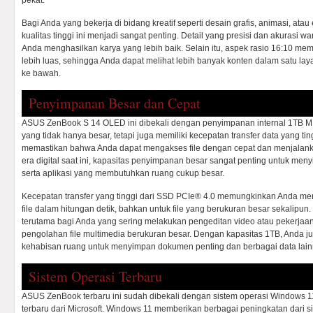
pekat.
Bagi Anda yang bekerja di bidang kreatif seperti desain grafis, animasi, atau
kualitas tinggi ini menjadi sangat penting. Detail yang presisi dan akurasi 
Anda menghasilkan karya yang lebih baik. Selain itu, aspek rasio 16:10 memb
lebih luas, sehingga Anda dapat melihat lebih banyak konten dalam satu lay
ke bawah.
Penyimpanan Besar dan Cepat
ASUS ZenBook S 14 OLED ini dibekali dengan penyimpanan internal 1TB
yang tidak hanya besar, tetapi juga memiliki kecepatan transfer data yang t
memastikan bahwa Anda dapat mengakses file dengan cepat dan menjalanka
era digital saat ini, kapasitas penyimpanan besar sangat penting untuk men
serta aplikasi yang membutuhkan ruang cukup besar.
Kecepatan transfer yang tinggi dari SSD PCIe® 4.0 memungkinkan Anda me
file dalam hitungan detik, bahkan untuk file yang berukuran besar sekalipu
terutama bagi Anda yang sering melakukan pengeditan video atau pekerja
pengolahan file multimedia berukuran besar. Dengan kapasitas 1TB, Anda jug
kehabisan ruang untuk menyimpan dokumen penting dan berbagai data lain
Sistem Operasi Terbaru
ASUS ZenBook terbaru ini sudah dibekali dengan sistem operasi Windows 
terbaru dari Microsoft. Windows 11 memberikan berbagai peningkatan dari sis