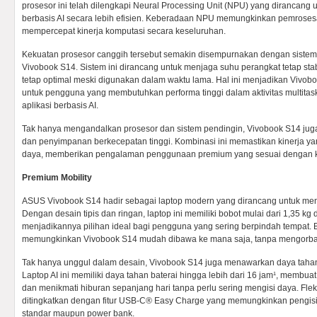
prosesor ini telah dilengkapi Neural Processing Unit (NPU) yang dirancang
berbasis AI secara lebih efisien. Keberadaan NPU memungkinkan pemroses
mempercepat kinerja komputasi secara keseluruhan.
Kekuatan prosesor canggih tersebut semakin disempurnakan dengan sistem
Vivobook S14. Sistem ini dirancang untuk menjaga suhu perangkat tetap stab
tetap optimal meski digunakan dalam waktu lama. Hal ini menjadikan Vivobo
untuk pengguna yang membutuhkan performa tinggi dalam aktivitas multita
aplikasi berbasis AI.
Tak hanya mengandalkan prosesor dan sistem pendingin, Vivobook S14 jug
dan penyimpanan berkecepatan tinggi. Kombinasi ini memastikan kinerja ya
daya, memberikan pengalaman penggunaan premium yang sesuai dengan k
Premium Mobility
ASUS Vivobook S14 hadir sebagai laptop modern yang dirancang untuk menu
Dengan desain tipis dan ringan, laptop ini memiliki bobot mulai dari 1,35 k
menjadikannya pilihan ideal bagi pengguna yang sering berpindah tempat. 
memungkinkan Vivobook S14 mudah dibawa ke mana saja, tanpa mengorba
Tak hanya unggul dalam desain, Vivobook S14 juga menawarkan daya taha
Laptop AI ini memiliki daya tahan baterai hingga lebih dari 16 jam¹, membuat
dan menikmati hiburan sepanjang hari tanpa perlu sering mengisi daya. Fleks
ditingkatkan dengan fitur USB-C® Easy Charge yang memungkinkan pengi
standar maupun power bank.