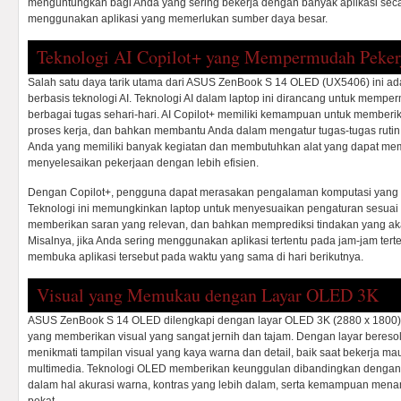
menguntungkan bagi Anda yang sering bekerja dengan banyak aplikasi sec
menggunakan aplikasi yang memerlukan sumber daya besar.
Teknologi AI Copilot+ yang Mempermudah Peker
Salah satu daya tarik utama dari ASUS ZenBook S 14 OLED (UX5406) ini adal
berbasis teknologi AI. Teknologi AI dalam laptop ini dirancang untuk mem
berbagai tugas sehari-hari. AI Copilot+ memiliki kemampuan untuk member
proses kerja, dan bahkan membantu Anda dalam mengatur tugas-tugas rutin. 
Anda yang memiliki banyak kegiatan dan membutuhkan alat yang dapat me
menyelesaikan pekerjaan dengan lebih efisien.
Dengan Copilot+, pengguna dapat merasakan pengalaman komputasi yang lebi
Teknologi ini memungkinkan laptop untuk menyesuaikan pengaturan sesua
memberikan saran yang relevan, dan bahkan memprediksi tindakan yang aka
Misalnya, jika Anda sering menggunakan aplikasi tertentu pada jam-jam terte
membuka aplikasi tersebut pada waktu yang sama di hari berikutnya.
Visual yang Memukau dengan Layar OLED 3K
ASUS ZenBook S 14 OLED dilengkapi dengan layar OLED 3K (2880 x 1800) 
yang memberikan visual yang sangat jernih dan tajam. Dengan layar beresolu
menikmati tampilan visual yang kaya warna dan detail, baik saat bekerja m
multimedia. Teknologi OLED memberikan keunggulan dibandingkan dengan 
dalam hal akurasi warna, kontras yang lebih dalam, serta kemampuan mena