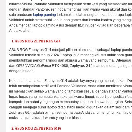
kualitas visual. Pantone Validated merupakan sertifikasi yang memastikan t
dengan standar Pantone, sehingga menghasilkan warna yang akurat dan kon
satu produsen
laptop gaming
terkemuka, telah menghadirkan beberapa lapto
Validated untuk memenuhi kebutuhan gamer dan kreator konten yang mengu
Anda mencari laptop gaming Asus dengan fitur ini, berikut adalah beberapa 
Anda ketahui.
1. ASUS ROG ZEPHYRUS G14
ASUS ROG Zephyrus G14 menjadi pilihan utama kami sebagai laptop gaming
Validated terbaik di tahun 2024. Laptop ini dirancang khusus untuk para ga
membutuhkan performa tinggi dan akurasi warna yang sempurna. Ditenagai
dan GPU NVIDIA GeForce RTX 4080, Zephyrus G14 mampu menangani game be
dengan mudah.
Kelebihan utama dari Zephyrus G14 adalah layarnya yang menakjubkan. D
telah mendapatkan sertifikasi Pantone Validated, Anda akan menikmati visua
ini memastikan setiap warna yang ditampilkan sesuai dengan standar Pant
tugas-tugas yang membutuhkan akurasi warna tinggi, seperti pengeditan fot
kompak dan bobot yang ringan membuatnya mudah dibawa bepergian. Selain
canggih menjaga suhu laptop tetap stabil meski digunakan dalam sesi gam
Zephyrus G14 adalah pilihan sempurna bagi Anda yang menginginkan lapt
maksimal dan akurasi warna yang luar biasa.
2. ASUS ROG ZEPHYRUS M16