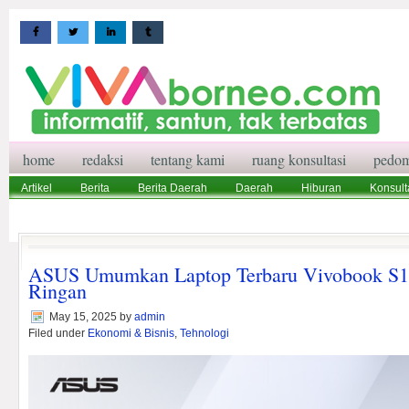
home
redaksi
tentang kami
ruang konsultasi
pedom
Artikel
Berita
Berita Daerah
Daerah
Hiburan
Konsult
Wisata
Pedoman Media Siber
Redaksi
Ruang Konsultasi
ASUS Umumkan Laptop Terbaru Vivobook S14
Ringan
May 15, 2025
by
admin
Filed under
Ekonomi & Bisnis
,
Tehnologi