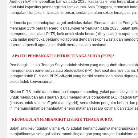
Agency (IEA) menyebutkan bahwa pada 2025, kapasitas energi terbaruka
dari total kapasitas pembangkitan listrik dunia. Asia Tenggara, termasuk In
mengalami lonjakan investasi terbesar, terutama dalam sektor tenaga surya.
Indonesia pun menetapkan target ambisius dalam Rencana Umum Energi Na
mencapai 23% bauran energi dari sumber terbarukan pada 2025. Salah satu
memperluas instalasi PLTS, baik untuk skala besar (utility-scale) maupun u
juga mulai membuka peluang kolaborasi dengan sektor swasta dan mendor
daerah terpencil agar akses listrik merata secara nasional.
APA ITU PEMBANGKIT LISTRIK TENAGA SURYA (PLTS)?
Pembangkit Listrik Tenaga Surya adalah sistem yang mengubah sinar matahar
menggunakan panel surya atau photovoltaic (PV). Terdapat dua tipe utama:
jaringan listrik PLN dan
PLTS off-grid
yang berdiri sendiri dan biasa digunaka
akses listrik konvensional.
Sistem PLTS terdiri dari beberapa komponen penting, yakni panel surya sebaga
untuk mengubah arus searah (DC) menjadi arus bolak-balik (AC), baterai u
(khusus untuk sistem off-grid atau hybrid), serta sistem pengatur beban da
ini memungkinkan pemanfaatan energi matahari secara optimal dan stabil se
KEUNGGULAN PEMBANGKIT LISTRIK TENAGA SURYA
Salah satu keunggulan utama PLTS adalah kemampuannya menghasilkan lis
menjadikannya sebagai solusi ramah lingkungan yang sangat dibutuhkan 