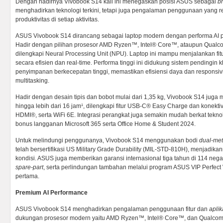
Dengan hadirnya Vivobook S14 kali ini menegaskan posisi ASUS sebagai
b
menghadirkan teknologi terkini, tetapi juga pengalaman penggunaan yang
produktivitas di setiap aktivitas.
ASUS Vivobook S14 dirancang sebagai laptop modern dengan performa AI pr
Hadir dengan pilihan prosesor AMD Ryzen™, Intel® Core™, ataupun Qua
dilengkapi Neural Processing Unit (NPU). Laptop ini mampu menjalankan fitur
secara efisien dan real-time. Performa tinggi ini didukung sistem pendingin
penyimpanan berkecepatan tinggi, memastikan efisiensi daya dan responsiv
multitasking.
Hadir dengan desain tipis dan bobot mulai dari 1,35 kg, Vivobook S14 juga
hingga lebih dari 16 jam¹, dilengkapi fitur USB-C® Easy Charge dan konekti
HDMI®, serta WiFi 6E. Integrasi perangkat juga semakin mudah berkat tekno
bonus langganan Microsoft 365 serta Office Home & Student 2024.
Untuk melindungi penggunanya, Vivobook S14 menggunakan bodi
dual-met
telah bersertifikasi US Military Grade Durability (MIL-STD-810H), menjadik
kondisi. ASUS juga memberikan garansi internasional tiga tahun di 114 neg
spare-part
, serta perlindungan tambahan melalui program ASUS VIP Perfect
pertama.
Premium AI Performance
ASUS Vivobook S14 menghadirkan pengalaman penggunaan fitur dan
aplik
dukungan prosesor modern yaitu AMD Ryzen™, Intel® Core™, dan Qualcom