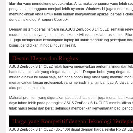
fitur-fitur yang mendukung produktivitas. Antarmuka pengguna yang lebih 
pengalaman pengguna menjadi lebih nyaman. Windows 11 juga mendukung b
memungkinkan Anda untuk lebih mudah menjalankan aplikasi berbasis cloud a
dengan teknologi AI seperti Copilot+.
Dengan sistem operasi terbaru ini, ASUS ZenBook S 14 OLED semakin rel
modern, terutama yang memerlukan konektivitas dan kolaborasi online. Fitur
11 juga memperkuat kemampuan laptop ini untuk mendukung pekerjaan dari 
bisnis, pendidikan, hingga industri kreatif.
Desain Elegan dan Ringkas
ASUS ZenBook S 14 OLED tidak hanya menawarkan performa tinggi dan tekno
hadir dalam desain yang elegan dan ringkas. Dengan bobot yang ringan dan k
mudah dibawa ke mana saja, sehingga cocok bagi Anda yang memiliki mobilit
memancarkan kesan profesional, yang menjadi nilai tambah bagi Anda yang
atau pertemuan bisnis.
Material premium yang digunakan pada bodi laptop ini juga menambah k
daya tahan lebih pada perangkat. ASUS ZenBook S 14 OLED membuktikan b
tidak harus besar dan berat, sehingga memberikan kenyamanan bagi pengg
Harga yang Kompetitif dengan Teknologi Terdepa
ASUS ZenBook S 14 OLED (UX5406) dijual dengan harga sekitar Rp 28 juta 