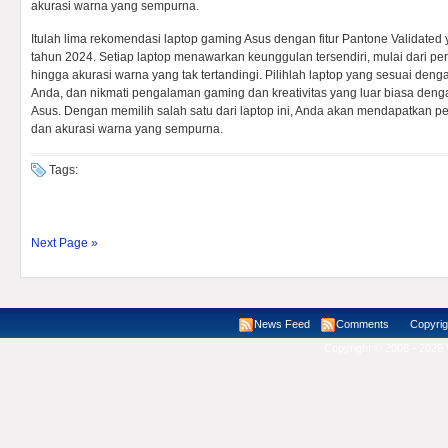
akurasi warna yang sempurna.
Itulah lima rekomendasi laptop gaming Asus dengan fitur Pantone Validated 
tahun 2024. Setiap laptop menawarkan keunggulan tersendiri, mulai dari perfo
hingga akurasi warna yang tak tertandingi. Pilihlah laptop yang sesuai de
Anda, dan nikmati pengalaman gaming dan kreativitas yang luar biasa deng
Asus. Dengan memilih salah satu dari laptop ini, Anda akan mendapatkan 
dan akurasi warna yang sempurna.
Tags:
Next Page »
News Feed
Comments
Copyright ©
Copyright © 2008 - 2026 