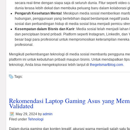
secara real-time dengan siapa saja di seluruh dunia. Fitur seperti video
dunia terasa lebih dekat dan membuka peluang baru dalam kolaborasi gl
Pengaruh Kesehatan Mental
: Meskipun media sosial memberikan manfa
hubungan, penggunaan yang berlebihan dapat berdampak negatif pada 
sosial dan perbandingan hidup di media sosial bisa menjadi pemicu str
Kesempatan dalam Bisnis dan Karir
: Media sosial telah menjadi lahan 
dan penciptaan brand pribadi. Platform seperti Instagram, LinkedIn, d
besar bagi para profesional untuk mempromosikan keterampilan mere
profesional.
Mengikuti perkembangan teknologi di media sosial membantu pengguna me
platform ini untuk kebutuhan pribadi maupun bisnis. Untuk mendapatkan tips 
teknologi, Anda bisa mengeksplorasi lebih lanjut di
thegetsmartblog.com
.
Tags:
Rekomendasi Laptop Gaming Asus yang Memil
Validated
May 29, 2024
by
admin
Filed under
Tehnologi
Dalam dunia gaming dan konten kreatif, akurasi warna menjadi salah satu f