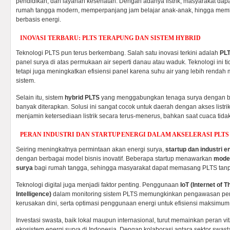
pendidikan, dan layanan kesehatan. Dengan adanya listrik, masyarakat da
rumah tangga modern, memperpanjang jam belajar anak-anak, hingga memb
berbasis energi.
INOVASI TERBARU: PLTS TERAPUNG DAN SISTEM HYBRID
Teknologi PLTS pun terus berkembang. Salah satu inovasi terkini adalah
PLT
panel surya di atas permukaan air seperti danau atau waduk. Teknologi ini
tetapi juga meningkatkan efisiensi panel karena suhu air yang lebih rend
sistem.
Selain itu, sistem
hybrid PLTS
yang menggabungkan tenaga surya dengan bat
banyak diterapkan. Solusi ini sangat cocok untuk daerah dengan akses listr
menjamin ketersediaan listrik secara terus-menerus, bahkan saat cuaca tid
PERAN INDUSTRI DAN STARTUP ENERGI DALAM AKSELERASI PLTS
Seiring meningkatnya permintaan akan energi surya,
startup dan industri e
dengan berbagai model bisnis inovatif. Beberapa startup menawarkan
model
surya
bagi rumah tangga, sehingga masyarakat dapat memasang PLTS tan
Teknologi digital juga menjadi faktor penting. Penggunaan
IoT (Internet of T
Intelligence)
dalam monitoring sistem PLTS memungkinkan pengawasan perfo
kerusakan dini, serta optimasi penggunaan energi untuk efisiensi maksimum
Investasi swasta, baik lokal maupun internasional, turut memainkan peran 
ekosistem energi surya di Indonesia. Dengan kolaborasi antara sektor swast