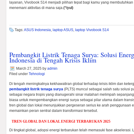
layanan, Vivobook S14 menjadi pilihan tepat bagi kamu yang membutuhkan 
menemani aktivitas di mana saja.
(*/yul)
Tags:
ASUS Indonesia
,
laptop ASUS
,
laptop Vivobook S14
Pembangkit Listrik Tenaga Surya: Solusi Energ
Indonesia di Tengah Krisis Iklim
March 27, 2025
by
admin
Filed under
Tehnologi
Di tengah meningkatnya kekhawatiran global terhadap krisis iklim dan keterg
pembangkit listrik tenaga surya
(PLTS) muncul sebagai salah satu solusi pa
sebagai negara tropis yang dianugerahi sinar matahari melimpah sepanjang t
biasa untuk mengembangkan energi surya sebagai pilar utama dalam transisi
tren global dan lokal menunjukkan pergeseran serius ke arah penggunaan
memainkan peran sentral dalam transformasi tersebut.
TREN GLOBAL DAN LOKAL ENERGI TERBARUKAN 2025
Di tingkat global, adopsi energi terbarukan telah memasuki fase akselerasi. 