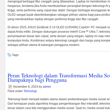
mengingat berbagai fitur canggih yang ditawarkan. Laptop ini memberikan 
harganya, terutama jika Anda membutuhkan perangkat dengan teknologi AI y
tinggi, serta performa yang cepat dan stabil. Dengan berbagai keunggulan 
OLED sangat layak dipertimbangkan sebagai pilihan utama bagi para profesio
yang membutuhkan laptop dengan performa tinggi dan fitur canggih.
Di tahun 2025, ASUS ZenBook S 14 OLED (UX5406) Copilot+ PC menjadi sala
dapat Anda miliki. Dengan dukungan prosesor Intel® Core™ Ultra 7, teknolog
penyimpanan besar dan cepat, serta desain yang elegan, laptop ini siap m
komputasi Anda. Kombinasi antara teknologi canggih dan harga yang kompe
sebagai pilihan utama di kalangan pengguna modern.
Tags:
Peran Teknologi dalam Transformasi Media So
Dampaknya bagi Pengguna
November 8, 2024
by
admin
Filed under
Tehnologi
Teknologi telah menjadi katalis utama dalam perkembangan media sosial se
Dari kemajuan pada algoritma hingga pengembangan fitur interaktif, tekno
besar dalam cara kita menggunakan media sosial. Saat ini, media sosial bu