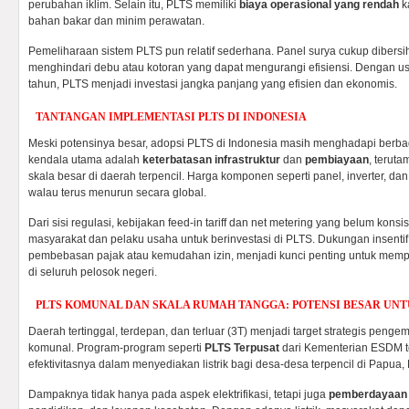
perubahan iklim. Selain itu, PLTS memiliki
biaya operasional yang rendah
k
bahan bakar dan minim perawatan.
Pemeliharaan sistem PLTS pun relatif sederhana. Panel surya cukup dibersi
menghindari debu atau kotoran yang dapat mengurangi efisiensi. Dengan us
tahun, PLTS menjadi investasi jangka panjang yang efisien dan ekonomis.
TANTANGAN IMPLEMENTASI PLTS DI INDONESIA
Meski potensinya besar, adopsi PLTS di Indonesia masih menghadapi berbag
kendala utama adalah
keterbatasan infrastruktur
dan
pembiayaan
, terut
skala besar di daerah terpencil. Harga komponen seperti panel, inverter, dan
walau terus menurun secara global.
Dari sisi regulasi, kebijakan feed-in tariff dan net metering yang belum kon
masyarakat dan pelaku usaha untuk berinvestasi di PLTS. Dukungan insentif 
pembebasan pajak atau kemudahan izin, menjadi kunci penting untuk mempe
di seluruh pelosok negeri.
PLTS KOMUNAL DAN SKALA RUMAH TANGGA: POTENSI BESAR UNT
Daerah tertinggal, terdepan, dan terluar (3T) menjadi target strategis peng
komunal. Program-program seperti
PLTS Terpusat
dari Kementerian ESDM 
efektivitasnya dalam menyediakan listrik bagi desa-desa terpencil di Papua,
Dampaknya tidak hanya pada aspek elektrifikasi, tetapi juga
pemberdayaan