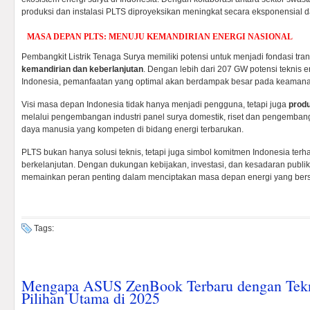
produksi dan instalasi PLTS diproyeksikan meningkat secara eksponensial 
MASA DEPAN PLTS: MENUJU KEMANDIRIAN ENERGI NASIONAL
Pembangkit Listrik Tenaga Surya memiliki potensi untuk menjadi fondasi tra
kemandirian dan keberlanjutan
. Dengan lebih dari 207 GW potensi teknis e
Indonesia, pemanfaatan yang optimal akan berdampak besar pada keamanan
Visi masa depan Indonesia tidak hanya menjadi pengguna, tetapi juga
produ
melalui pengembangan industri panel surya domestik, riset dan pengembang
daya manusia yang kompeten di bidang energi terbarukan.
PLTS bukan hanya solusi teknis, tetapi juga simbol komitmen Indonesia t
berkelanjutan. Dengan dukungan kebijakan, investasi, dan kesadaran publi
memainkan peran penting dalam menciptakan masa depan energi yang bersih,
Tags:
Mengapa ASUS ZenBook Terbaru dengan Tekn
Pilihan Utama di 2025