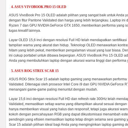
4. ASUS VIVOBOOK PRO 15 OLED
ASUS VivoBook Pro 15 OLED adalah pilihan yang sangat baik untuk Anda y
dengan fitur Pantone Validated dan harga yang lebih terjangkau. Laptop ini
Ryzen 7 dan GPU NVIDIA GeForce GTX 1650, memberikan performa yang sol
tugas kreatif lainnya.
Layar OLED 15,6 inci dengan resolusi Full HD telah mendapatkan sertifikas
tampilan warna yang akurat dan hidup. Teknologi OLED menawarkan kontras
hitam yang lebih pekat, memberikan pengalaman visual yang luar biasa. Deng
ini cukup portabel untuk dibawa bepergian. ASUS VivoBook Pro 15 OLED ada
Anda yang membutuhkan laptop dengan akurasi warna tinggi dan performa 
5. ASUS ROG STRIX SCAR 15
ASUS ROG Strix Scar 15 adalah laptop gaming yang menawarkan performa ti
Validated. Ditenagai oleh prosesor Intel Core i9 dan GPU NVIDIA GeForce 
menangani game-game paling menuntut dengan mudah.
Layar 15,6 inci dengan resolusi Full HD dan refresh rate 300Hz telah mendap
Validated, memastikan setiap warna yang ditampilkan akurat sesuai dengan s
hanya memberikan visual yang halus dan responsif, tetapi juga akurasi warn
kokoh dengan pencahayaan RGB yang dapat dikustomisasi menambah esteti
pendingin yang efisien memastikan laptop tetap dingin selama sesi gaming
Scar 15 adalah pilihan ideal bagi Anda yang menginginkan laptop gaming d