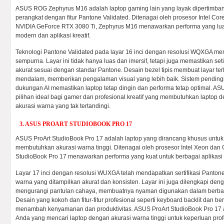
ASUS ROG Zephyrus M16 adalah laptop gaming lain yang layak dipertimban
perangkat dengan fitur Pantone Validated. Ditenagai oleh prosesor Intel Cor
NVIDIA GeForce RTX 3080 Ti, Zephyrus M16 menawarkan performa yang lua
modern dan aplikasi kreatif.
Teknologi Pantone Validated pada layar 16 inci dengan resolusi WQXGA me
sempurna. Layar ini tidak hanya luas dan imersif, tetapi juga memastikan se
akurat sesuai dengan standar Pantone. Desain bezel tipis membuat layar terl
mendalam, memberikan pengalaman visual yang lebih baik. Sistem pending
dukungan AI memastikan laptop tetap dingin dan performa tetap optimal. 
pilihan ideal bagi gamer dan profesional kreatif yang membutuhkan laptop 
akurasi warna yang tak tertandingi.
3. ASUS PROART STUDIOBOOK PRO 17
ASUS ProArt StudioBook Pro 17 adalah laptop yang dirancang khusus untuk p
membutuhkan akurasi warna tinggi. Ditenagai oleh prosesor Intel Xeon da
StudioBook Pro 17 menawarkan performa yang kuat untuk berbagai aplikasi k
Layar 17 inci dengan resolusi WUXGA telah mendapatkan sertifikasi Pantone
warna yang ditampilkan akurat dan konsisten. Layar ini juga dilengkapi deng
mengurangi pantulan cahaya, membuatnya nyaman digunakan dalam berbag
Desain yang kokoh dan fitur-fitur profesional seperti keyboard backlit dan ber
menambah kenyamanan dan produktivitas. ASUS ProArt StudioBook Pro 17 ad
Anda yang mencari laptop dengan akurasi warna tinggi untuk keperluan prof