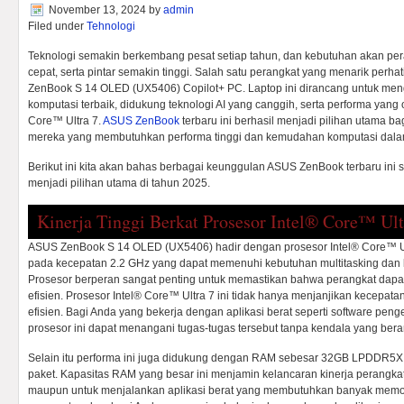
November 13, 2024
by
admin
Filed under
Tehnologi
Teknologi semakin berkembang pesat setiap tahun, dan kebutuhan akan per
cepat, serta pintar semakin tinggi. Salah satu perangkat yang menarik perh
ZenBook S 14 OLED (UX5406) Copilot+ PC. Laptop ini dirancang untuk me
komputasi terbaik, didukung teknologi AI yang canggih, serta performa yang o
Core™ Ultra 7.
ASUS ZenBook
terbaru ini berhasil menjadi pilihan utama b
mereka yang membutuhkan performa tinggi dan kemudahan komputasi dala
Berikut ini kita akan bahas berbagai keunggulan ASUS ZenBook terbaru ini s
menjadi pilihan utama di tahun 2025.
Kinerja Tinggi Berkat Prosesor Intel® Core™ Ult
ASUS ZenBook S 14 OLED (UX5406) hadir dengan prosesor Intel® Core™ Ultr
pada kecepatan 2.2 GHz yang dapat memenuhi kebutuhan multitasking dan
Prosesor berperan sangat penting untuk memastikan bahwa perangkat dapa
efisien. Prosesor Intel® Core™ Ultra 7 ini tidak hanya menjanjikan kecepata
efisien. Bagi Anda yang bekerja dengan aplikasi berat seperti software penge
prosesor ini dapat menangani tugas-tugas tersebut tanpa kendala yang berar
Selain itu performa ini juga didukung dengan RAM sebesar 32GB LPDDR5X
paket. Kapasitas RAM yang besar ini menjamin kelancaran kinerja perangkat 
maupun untuk menjalankan aplikasi berat yang membutuhkan banyak memori