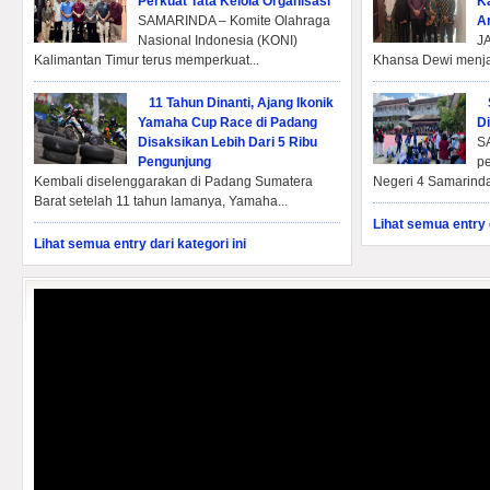
Perkuat Tata Kelola Organisasi
Ka
SAMARINDA – Komite Olahraga
A
Nasional Indonesia (KONI)
JA
Kalimantan Timur terus memperkuat...
Khansa Dewi menjad
11 Tahun Dinanti, Ajang Ikonik
Yamaha Cup Race di Padang
Di
Disaksikan Lebih Dari 5 Ribu
SA
Pengunjung
p
Kembali diselenggarakan di Padang Sumatera
Negeri 4 Samarinda
Barat setelah 11 tahun lamanya, Yamaha...
Lihat semua entry d
Lihat semua entry dari kategori ini