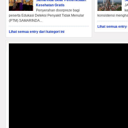
Samarinda Gelar Pemeriksaan
S
Kesehatan Gratis
J
Penyerahan doorpreze bagi
k
peserta Edukasi Deteksi Penyakit Tidak Menular
konsistensi mengha
(PTM) SAMARINDA...
Lihat semua entry d
Lihat semua entry dari kategori ini