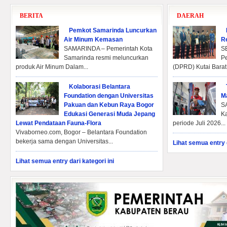
BERITA
DAERAH
Pemkot Samarinda Luncurkan
Air Minum Kemasan
R
SAMARINDA – Pemerintah Kota
S
Samarinda resmi meluncurkan
P
produk Air Minum Dalam...
(DPRD) Kutai Barat
Kolaborasi Belantara
Foundation dengan Universitas
M
Pakuan dan Kebun Raya Bogor
SA
Edukasi Generasi Muda Jepang
Ka
Lewat Pendataan Fauna-Flora
periode Juli 2026...
Vivaborneo.com, Bogor – Belantara Foundation
bekerja sama dengan Universitas...
Lihat semua entry d
Lihat semua entry dari kategori ini