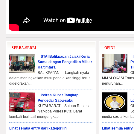
SERBA-SERBI
OPINI
STAI Balikpapan Jajaki Kerja
Sama dengan Pengadilan Militer
P
Kaltimtara
T
BALIKPAPAN — Langkah nyata
Ol
dalam meningkatkan mutu pendidikan tinggi terus
MM ALOKASI Transf
digelorakan...
penurunan...
Polres Kubar Tangkap
Pengedar Sabu-sabu
L
KUTAI BARAT – Satuan Reserse
Ol
Narkoba Polres Kutai Barat
So
kembali berhasil mengungkap...
media sosial kembal
Lihat semua entry dari kategori ini
Lihat semua entry d