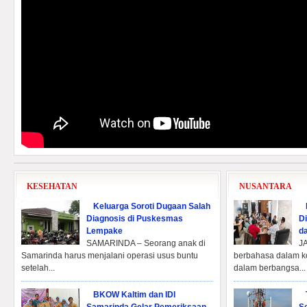
KESEHATAN
NUSANTARA
Keluarga Soroti Dugaan Salah
Diagnosis di Puskesmas
D
Lempake
d
SAMARINDA – Seorang anak di
J
Samarinda harus menjalani operasi usus buntu
berbahasa dalam ko
setelah...
dalam berbangsa..
BKOW Kaltim dan IDI