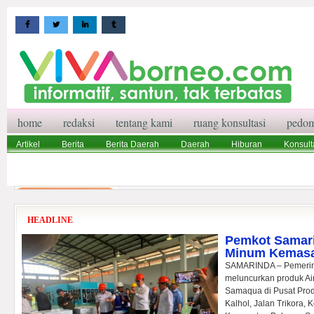
home
redaksi
tentang kami
ruang konsultasi
pedom
Artikel
Berita
Berita Daerah
Daerah
Hiburan
Konsult
Wisata
Pedoman Media Siber
Redaksi
Ruang Konsultasi
HEADLINE
Pemkot Samari
Minum Kemas
SAMARINDA – Pemerint
meluncurkan produk A
Samaqua di Pusat Pro
Kalhol, Jalan Trikora,