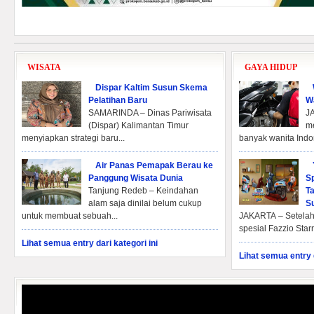
WISATA
GAYA HIDUP
Dispar Kaltim Susun Skema
Pelatihan Baru
W
SAMARINDA – Dinas Pariwisata
J
(Dispar) Kalimantan Timur
m
menyiapkan strategi baru...
banyak wanita Indo
Air Panas Pemapak Berau ke
Panggung Wisata Dunia
Sp
‎‎Tanjung Redeb – Keindahan
T
alam saja dinilai belum cukup
S
untuk membuat sebuah...
JAKARTA – Setelah
spesial Fazzio Star
Lihat semua entry dari kategori ini
Lihat semua entry d