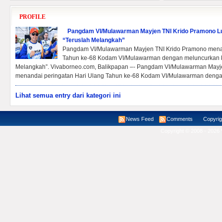
PROFILE
Pangdam VI/Mulawarman Mayjen TNI Krido Pramono Lun
“Teruslah Melangkah”
Pangdam VI/Mulawarman Mayjen TNI Krido Pramono menan
Tahun ke-68 Kodam VI/Mulawarman dengan meluncurkan ka
Melangkah”. Vivaborneo.com, Balikpapan –- Pangdam VI/Mulawarman Mayj
menandai peringatan Hari Ulang Tahun ke-68 Kodam VI/Mulawarman dengan
Lihat semua entry dari kategori ini
News Feed
Comments
Copyright ©
Copyright © 2008 - 2026 