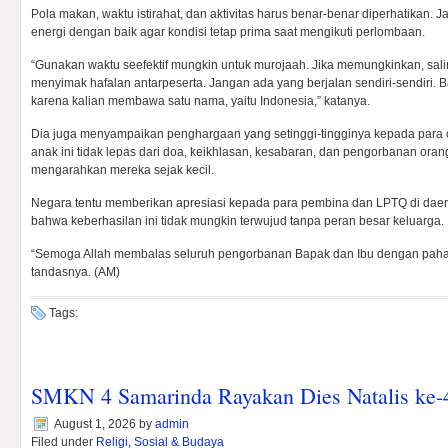
Pola makan, waktu istirahat, dan aktivitas harus benar-benar diperhatikan. 
energi dengan baik agar kondisi tetap prima saat mengikuti perlombaan.
“Gunakan waktu seefektif mungkin untuk murojaah. Jika memungkinkan, sal
menyimak hafalan antarpeserta. Jangan ada yang berjalan sendiri-sendiri
karena kalian membawa satu nama, yaitu Indonesia,” katanya.
Dia juga menyampaikan penghargaan yang setinggi-tingginya kepada para o
anak ini tidak lepas dari doa, keikhlasan, kesabaran, dan pengorbanan oran
mengarahkan mereka sejak kecil.
Negara tentu memberikan apresiasi kepada para pembina dan LPTQ di daera
bahwa keberhasilan ini tidak mungkin terwujud tanpa peran besar keluarga.
“Semoga Allah membalas seluruh pengorbanan Bapak dan Ibu dengan pahala
tandasnya. (AM)
Tags:
SMKN 4 Samarinda Rayakan Dies Natalis ke-
August 1, 2026
by
admin
Filed under
Religi, Sosial & Budaya