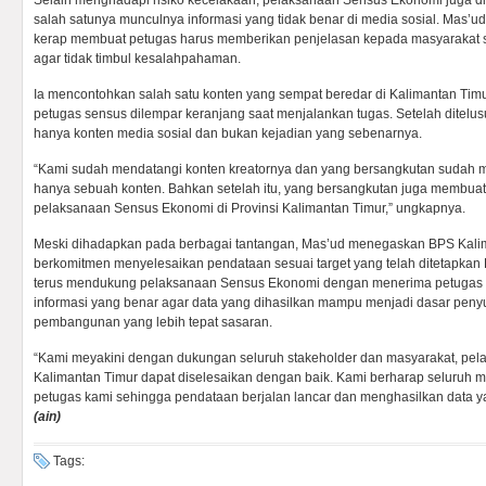
Selain menghadapi risiko kecelakaan, pelaksanaan Sensus Ekonomi juga diw
salah satunya munculnya informasi yang tidak benar di media sosial. Mas’ud
kerap membuat petugas harus memberikan penjelasan kepada masyarakat
agar tidak timbul kesalahpahaman.
Ia mencontohkan salah satu konten yang sempat beredar di Kalimantan Tim
petugas sensus dilempar keranjang saat menjalankan tugas. Setelah ditelusur
hanya konten media sosial dan bukan kejadian yang sebenarnya.
“Kami sudah mendatangi konten kreatornya dan yang bersangkutan sudah me
hanya sebuah konten. Bahkan setelah itu, yang bersangkutan juga membua
pelaksanaan Sensus Ekonomi di Provinsi Kalimantan Timur,” ungkapnya.
Meski dihadapkan pada berbagai tantangan, Mas’ud menegaskan BPS Kalim
berkomitmen menyelesaikan pendataan sesuai target yang telah ditetapkan 
terus mendukung pelaksanaan Sensus Ekonomi dengan menerima petugas
informasi yang benar agar data yang dihasilkan mampu menjadi dasar pen
pembangunan yang lebih tepat sasaran.
“Kami meyakini dengan dukungan seluruh stakeholder dan masyarakat, pe
Kalimantan Timur dapat diselesaikan dengan baik. Kami berharap seluruh 
petugas kami sehingga pendataan berjalan lancar dan menghasilkan data ya
(ain)
Tags: