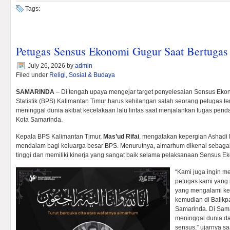
Tags:
Petugas Sensus Ekonomi Gugur Saat Bertugas
July 26, 2026
by
admin
Filed under
Religi, Sosial & Budaya
SAMARINDA
– Di tengah upaya mengejar target penyelesaian Sensus Eko
Statistik (BPS) Kalimantan Timur harus kehilangan salah seorang petugas t
meninggal dunia akibat kecelakaan lalu lintas saat menjalankan tugas pen
Kota Samarinda.
Kepala BPS Kalimantan Timur,
Mas’ud Rifai
, mengatakan kepergian Ashadi
mendalam bagi keluarga besar BPS. Menurutnya, almarhum dikenal sebagai
tinggi dan memiliki kinerja yang sangat baik selama pelaksanaan Sensus E
“Kami juga ingin 
petugas kami yang
yang mengalami ke
kemudian di Balikp
Samarinda. Di Sama
meninggal dunia da
sensus,” ujarnya s