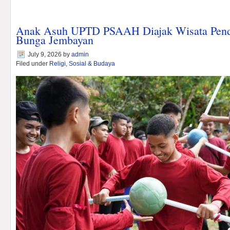
Anak Asuh UPTD PSAAH Diajak Wisata Pendid
Bunga Jembayan
July 9, 2026
by
admin
Filed under
Religi, Sosial & Budaya