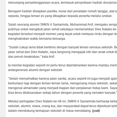
menunjang penyelenggaraan acara, termasuk penyediaan hadiah doorprize
Beragam hadiah disiapkan panitia, mulai dari peralatan rumah tangga, alat 
sepeda, hingga lemari es yang dibagikan kepada peserta melalui undian.
Salah seorang alumni SMKN 4 Samarinda, Muhammad Anif, mengaku sengaja
putrinya untuk mengikuti jalan sehat sekaligus memeriahkan Dies Natalis k
kegiatan tersebut menjadi momen yang tepat untuk melepas rindu dengan 
menghabiskan waktu bersama keluarga.
“Sudah cukup lama tidak bertemu dengan banyak teman semasa sekolah. Be
jalan sehat dan Dies Natalis, saya langsung mengajak istri dan anak untuk 
dan penuh keakraban,” kata Anif.
Ia menilai kegiatan seperti ini perlu terus dipertahankan karena mampu m
antargenerasi alumni dengan sekolah.
“Selain menyehatkan karena jalan santai, acara seperti ini juga menjadi ajan
berkumpul lagi dengan teman-teman lama, mengenang masa sekolah, sekal
mengenal almamater yang menjadi bagian dari perjalanan hidup kami. Saya b
bisa terus dilaksanakan setiap tahun dengan peserta yang semakin banyak,”
Melalui peringatan Dies Natalis ke-46 ini, SMKN 4 Samarinda berharap kebe
sekolah, alumni, siswa, orang tua, dan masyarakat dapat terus diperkuat se
dalam mendukung kemajuan sekolah di masa mendatang.
(yud)