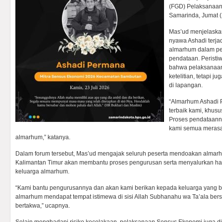
(FGD) Pelaksanaan
Samarinda, Jumat (
Mas’ud menjelaska
nyawa Ashadi terja
almarhum dalam pe
pendataan. Peristi
bahwa pelaksanaan
ketelitian, tetapi 
di lapangan.
“Almarhum Ashadi
terbaik kami, khus
Proses pendataanny
kami semua merasa
almarhum,” katanya.
Dalam forum tersebut, Mas’ud mengajak seluruh peserta mendoakan almar
Kalimantan Timur akan membantu proses pengurusan serta menyalurkan ha
keluarga almarhum.
“Kami bantu pengurusannya dan akan kami berikan kepada keluarga yang
almarhum mendapat tempat istimewa di sisi Allah Subhanahu wa Ta’ala be
bertakwa,” ucapnya.