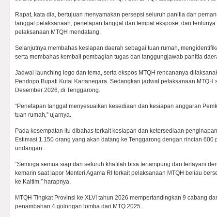
Rapat, kata dia, bertujuan menyamakan persepsi seluruh panitia dan pema
tanggal pelaksanaan, penetapan tanggal dan tempat ekspose, dan tentun
pelaksanaan MTQH mendatang.
Selanjutnya membahas kesiapan daerah sebagai tuan rumah, mengidentifika
serta membahas kembali pembagian tugas dan tanggungjawab panitia daerah
Jadwal launching logo dan tema, serta ekspos MTQH rencananya dilaksana
Pendopo Bupati Kutai Kartanegara. Sedangkan jadwal pelaksanaan MTQH s
Desember 2026, di Tenggarong.
“Penetapan tanggal menyesuaikan kesediaan dan kesiapan anggaran Pemk
tuan rumah,” ujarnya.
Pada kesempatan itu dibahas terkait kesiapan dan ketersediaan penginapan
Estimasi 1.150 orang yang akan datang ke Tenggarong dengan rincian 600 pe
undangan.
“Semoga semua siap dan seluruh khafilah bisa tertampung dan terlayani den
kemarin saat lapor Menteri Agama RI terkait pelaksanaan MTQH beliau bers
ke Kaltim,” harapnya.
MTQH Tingkat Provinsi ke XLVI tahun 2026 mempertandingkan 9 cabang da
penambahan 4 golongan lomba dari MTQ 2025.