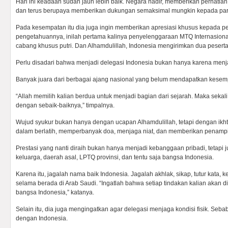
Hari ini keadaan sudah jauh lebih baik. Negara hadir, memberikan perhatia
dan terus berupaya memberikan dukungan semaksimal mungkin kepada par
Pada kesempatan itu dia juga ingin memberikan apresiasi khusus kepada pe
pengetahuannya, inilah pertama kalinya penyelenggaraan MTQ Internasion
cabang khusus putri. Dan Alhamdulillah, Indonesia mengirimkan dua peserta p
Perlu disadari bahwa menjadi delegasi Indonesia bukan hanya karena menja
Banyak juara dari berbagai ajang nasional yang belum mendapatkan kesemp
“Allah memilih kalian berdua untuk menjadi bagian dari sejarah. Maka sekali l
dengan sebaik-baiknya,” timpalnya.
Wujud syukur bukan hanya dengan ucapan Alhamdulillah, tetapi dengan ikhti
dalam berlatih, memperbanyak doa, menjaga niat, dan memberikan penampil
Prestasi yang nanti diraih bukan hanya menjadi kebanggaan pribadi, tetapi
keluarga, daerah asal, LPTQ provinsi, dan tentu saja bangsa Indonesia.
Karena itu, jagalah nama baik Indonesia. Jagalah akhlak, sikap, tutur kata, ke
selama berada di Arab Saudi. “Ingatlah bahwa setiap tindakan kalian akan
bangsa Indonesia,” katanya.
Selain itu, dia juga mengingatkan agar delegasi menjaga kondisi fisik. Seb
dengan Indonesia.