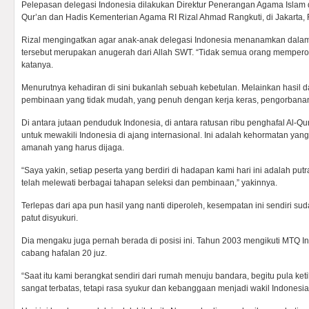
Pelepasan delegasi Indonesia dilakukan Direktur Penerangan Agama Islam 
Qur’an dan Hadis Kementerian Agama RI Rizal Ahmad Rangkuti, di Jakarta, 
Rizal mengingatkan agar anak-anak delegasi Indonesia menanamkan dala
tersebut merupakan anugerah dari Allah SWT. “Tidak semua orang memperole
katanya.
Menurutnya kehadiran di sini bukanlah sebuah kebetulan. Melainkan hasil d
pembinaan yang tidak mudah, yang penuh dengan kerja keras, pengorbanan
Di antara jutaan penduduk Indonesia, di antara ratusan ribu penghafal Al-Qu
untuk mewakili Indonesia di ajang internasional. Ini adalah kehormatan yang
amanah yang harus dijaga.
“Saya yakin, setiap peserta yang berdiri di hadapan kami hari ini adalah putr
telah melewati berbagai tahapan seleksi dan pembinaan,” yakinnya.
Terlepas dari apa pun hasil yang nanti diperoleh, kesempatan ini sendiri s
patut disyukuri.
Dia mengaku juga pernah berada di posisi ini. Tahun 2003 mengikuti MTQ In
cabang hafalan 20 juz.
“Saat itu kami berangkat sendiri dari rumah menuju bandara, begitu pula ketik
sangat terbatas, tetapi rasa syukur dan kebanggaan menjadi wakil Indonesia 