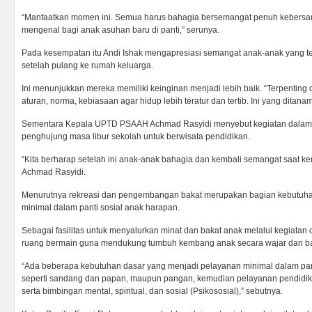
“Manfaatkan momen ini. Semua harus bahagia bersemangat penuh kebersam
mengenal bagi anak asuhan baru di panti,” serunya.
Pada kesempatan itu Andi Ishak mengapresiasi semangat anak-anak yang te
setelah pulang ke rumah keluarga.
Ini menunjukkan mereka memiliki keinginan menjadi lebih baik. “Terpentin
aturan, norma, kebiasaan agar hidup lebih teratur dan tertib. Ini yang ditana
Sementara Kepala UPTD PSAAH Achmad Rasyidi menyebut kegiatan dalam 
penghujung masa libur sekolah untuk berwisata pendidikan.
“Kita berharap setelah ini anak-anak bahagia dan kembali semangat saat kem
Achmad Rasyidi.
Menurutnya rekreasi dan pengembangan bakat merupakan bagian kebutuh
minimal dalam panti sosial anak harapan.
Sebagai fasilitas untuk menyalurkan minat dan bakat anak melalui kegiatan
ruang bermain guna mendukung tumbuh kembang anak secara wajar dan b
“Ada beberapa kebutuhan dasar yang menjadi pelayanan minimal dalam pan
seperti sandang dan papan, maupun pangan, kemudian pelayanan pendidik
serta bimbingan mental, spiritual, dan sosial (Psikososial),” sebutnya.