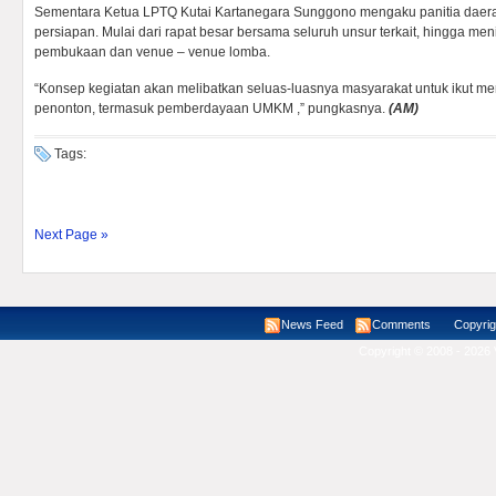
Sementara Ketua LPTQ Kutai Kartanegara Sunggono mengaku panitia daera
persiapan. Mulai dari rapat besar bersama seluruh unsur terkait, hingga men
pembukaan dan venue – venue lomba.
“Konsep kegiatan akan melibatkan seluas-luasnya masyarakat untuk ikut m
penonton, termasuk pemberdayaan UMKM ,” pungkasnya.
(AM)
Tags:
Next Page »
News Feed
Comments
Copyright ©
Copyright © 2008 - 2026 