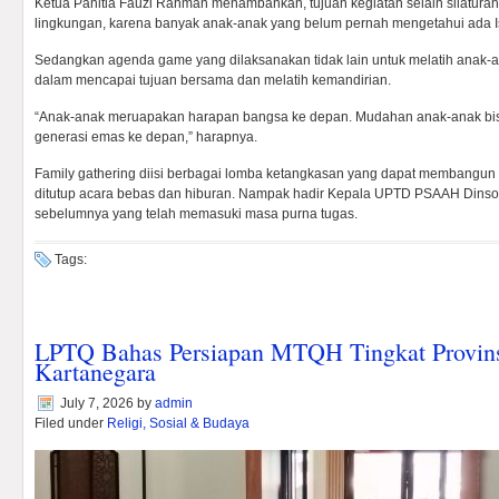
Ketua Panitia Fauzi Rahman menambahkan, tujuan kegiatan selain silatura
lingkungan, karena banyak anak-anak yang belum pernah mengetahui ada 
Sedangkan agenda game yang dilaksanakan tidak lain untuk melatih ana
dalam mencapai tujuan bersama dan melatih kemandirian.
“Anak-anak meruapakan harapan bangsa ke depan. Mudahan anak-anak bi
generasi emas ke depan,” harapnya.
Family gathering diisi berbagai lomba ketangkasan yang dapat membangu
ditutup acara bebas dan hiburan. Nampak hadir Kepala UPTD PSAAH Dinsos 
sebelumnya yang telah memasuki masa purna tugas.
Tags:
LPTQ Bahas Persiapan MTQH Tingkat Provins
Kartanegara
July 7, 2026
by
admin
Filed under
Religi, Sosial & Budaya