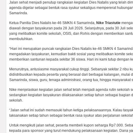
Jalan sehat menjadi penutup rangkaian kegiatan Dies Natalis yang telah dimu
agenda digelar sebagai bentuk rasa syukur sekaligus mempererat hubunga
Samarinda.
Ketua Panitia Dies Natalis ke-46 SMKN 4 Samarinda,
Nike Triastutie
mengat
diawali dengan tasyakuran pada 28 Juli 2026. Selanjutnya, pada 30 Juli sek
yang melibatkan komite sekolah, OSIS, dan Rohis dengan memberikan san
membutuhkan.
“Hari ini merupakan puncak rangkaian Dies Natalis ke-46 SMKN 4 Samarin
mengadakan tasyakuran, kemudian bakti sosial yang melibatkan komite sek
memberikan santunan kepada sekitar 36 siswa. Hari ini kami tutup dengan keg
Menurutnya, antusiasme masyarakat cukup tinggi. Sebanyak sekitar 2 ribu ku
didistribusikan kepada peserta yang berasal dari berbagai kalangan, mula
Samarinda, siswa, guru, tenaga administrasi, orang tua, hingga masyarakat s
Nike menjelaskan kegiatan jalan sehat telah menjadi agenda rutin sekolah se
sedangkan kegiatan tasyakuran dilaksanakan setiap tahun sebagai bagian da
sekolah.
“Jalan sehat ini sudah memasuki tahun ketiga pelaksanaannya. Kalau tasy
laksanakan setiap tahun sebagai bentuk rasa syukur atas perjalanan sekolah
Untuk mengikuti jalan sehat, peserta membeli kupon seharga Rp7.000. Seb
kepada para sponsor yang turut mendukung pelaksanaan kegiatan. Dana ya