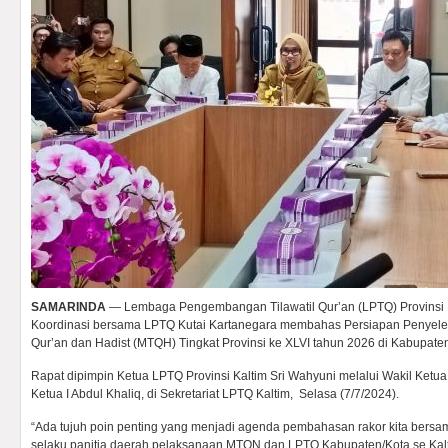
SAMARINDA
— Lembaga Pengembangan Tilawatil Qur’an (LPTQ) Provinsi 
Koordinasi bersama LPTQ Kutai Kartanegara membahas Persiapan Penyele
Qur’an dan Hadist (MTQH) Tingkat Provinsi ke XLVI tahun 2026 di Kabupaten
Rapat dipimpin Ketua LPTQ Provinsi Kaltim Sri Wahyuni melalui Wakil Ketua
Ketua I Abdul Khaliq, di Sekretariat LPTQ Kaltim, Selasa (7/7/2024).
“Ada tujuh poin penting yang menjadi agenda pembahasan rakor kita bers
selaku panitia daerah pelaksanaan MTQN dan LPTQ Kabupaten/Kota se Kalt