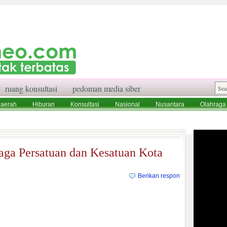
ruang konsultasi
pedoman media siber
aerah
Hiburan
Konsultasi
Nasional
Nusantara
Olahraga
aksi
Ruang Konsultasi
Tentang Kami
aga Persatuan dan Kesatuan Kota
Berikan respon