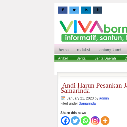
home
redaksi
tentang kami
Artikel
Berita
Berita Daerah
D
Wisata
Pedoman Media Siber
Red
Andi Harun Pesankan J
Samarinda
January 21, 2023
by
admin
Filed under
Samarinda
Share this news