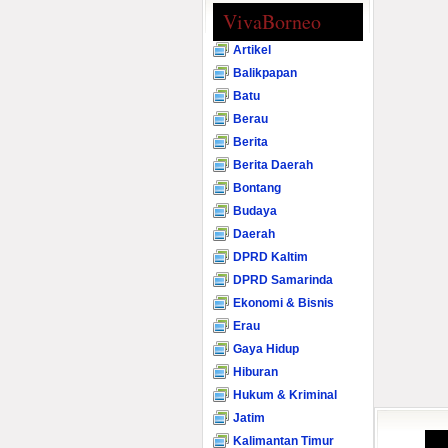
VivaBorneo
Artikel
Balikpapan
Batu
Berau
Berita
Berita Daerah
Bontang
Budaya
Daerah
DPRD Kaltim
DPRD Samarinda
Ekonomi & Bisnis
Erau
Gaya Hidup
Hiburan
Hukum & Kriminal
Jatim
Kalimantan Timur