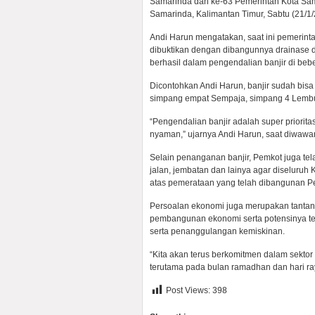
Samarinda dan ke-63 Pemerintah Kota Sa
Samarinda, Kalimantan Timur, Sabtu (21/1/
Andi Harun mengatakan, saat ini pemerinta
dibuktikan dengan dibangunnya drainase d
berhasil dalam pengendalian banjir di beber
Dicontohkan Andi Harun, banjir sudah bisa 
simpang empat Sempaja, simpang 4 Lembusw
“Pengendalian banjir adalah super priorita
nyaman,” ujarnya Andi Harun, saat diwawa
Selain penanganan banjir, Pemkot juga te
jalan, jembatan dan lainya agar diseluru
atas pemerataan yang telah dibangunan P
Persoalan ekonomi juga merupakan tantan
pembangunan ekonomi serta potensinya ter
serta penanggulangan kemiskinan.
“Kita akan terus berkomitmen dalam sekto
terutama pada bulan ramadhan dan hari ray
Post Views:
398