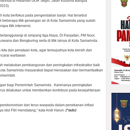
marinda di Halaman GOR Segiri, Jalan Kusuma Bangsa
2023).
h kota berfokus pada pengendalian banjir. Hal tersebut
i beberapa titik genangan air di Kota Samarinda yang sudah
apa titik intervensi.
tertanggulangi di simpang tiga Alaya, DI Panjaitan, PM Noor,
ana dan Bengkuring serta di titik lainya di Kota Samarinda.
s kita dan penataan kota, agar terwujudnya kota bersih dan
ncarai wartawan.
lah melakukan pembangunan dan peningkatan infrastruktur baik
h Kota Samarinda masyarakat dapat merasakan dan bermanfaatkan
emerintah.
gan bagi Pemerintah Samarinda . Karenanya peningkatan
us dilakukan untuk memberikan kontribusi pada kesejahteraan
r perekonomian dan terus waspada dalam penekanan inflasi
a idul Fitri mendatang,” kata Andi Harun.
(*/adv)