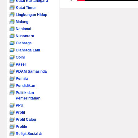
Kutai Kartanegara
Kutai Timur
Lingkungan Hidup
Malang
Nasional
Nusantara
Olahraga
Olahraga Lain
Opini
Paser
PDAM Samarinda
Pemilu
Pendidikan
Politik dan
Pemerintahan
PPU
Profil
Profil Calog
Profile
Religi, Sosial &