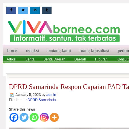
home
redaksi
tentang kami
ruang konsultasi
pedom
Artikel
Berita
Berita Daerah
Daerah
Hiburan
Konsult
Wisata
Pedoman Media Siber
Redaksi
Ruang Konsultasi
DPRD Samarinda Respon Capaian PAD Ta
January 5, 2023
by
admin
Filed under
DPRD Samarinda
Share this news