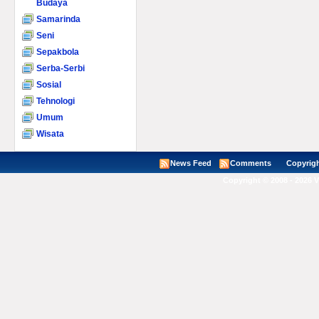
Budaya
Samarinda
Seni
Sepakbola
Serba-Serbi
Sosial
Tehnologi
Umum
Wisata
News Feed
Comments
Copyright ©
Copyright © 2008 - 2026 V