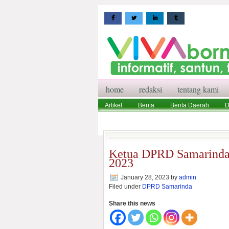
home
redaksi
tentang kami
Artikel
Berita
Berita Daerah
D
Wisata
Pedoman Media Siber
Red
Ketua DPRD Samarinda 
2023
January 28, 2023
by
admin
Filed under
DPRD Samarinda
Share this news