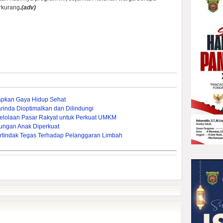
erkurang
.(adv)
apkan Gaya Hidup Sehat
inda Dioptimalkan dan Dilindungi
lolaan Pasar Rakyat untuk Perkuat UMKM
ungan Anak Diperkuat
rtindak Tegas Terhadap Pelanggaran Limbah