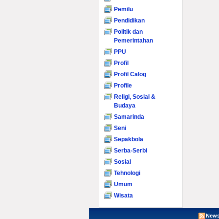
Pemilu
Pendidikan
Politik dan
Pemerintahan
PPU
Profil
Profil Calog
Profile
Religi, Sosial &
Budaya
Samarinda
Seni
Sepakbola
Serba-Serbi
Sosial
Tehnologi
Umum
Wisata
News