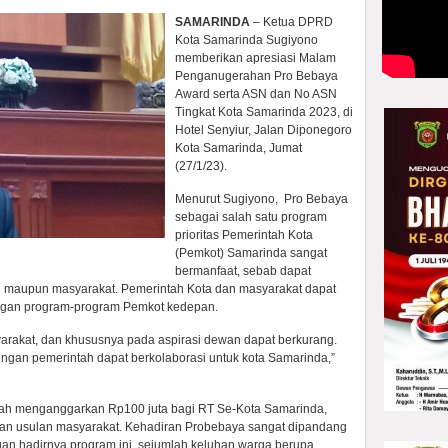
SAMARINDA
– Ketua DPRD
Kota Samarinda Sugiyono
memberikan apresiasi Malam
Penganugerahan Pro Bebaya
Award serta ASN dan No ASN
Tingkat Kota Samarinda 2023, di
Hotel Senyiur, Jalan Diponegoro
Kota Samarinda, Jumat
(27/1/23).
Menurut Sugiyono, Pro Bebaya
sebagai salah satu program
prioritas Pemerintah Kota
(Pemkot) Samarinda sangat
bermanfaat, sebab dapat
 maupun masyarakat. Pemerintah Kota dan masyarakat dapat
nangan program-program Pemkot kedepan.
akat, dan khususnya pada aspirasi dewan dapat berkurang.
ngan pemerintah dapat berkolaborasi untuk kota Samarinda,”
lah menganggarkan Rp100 juta bagi RT Se-Kota Samarinda,
an usulan masyarakat. Kehadiran Probebaya sangat dipandang
dengan hadirnya program ini, sejumlah keluhan warga berupa