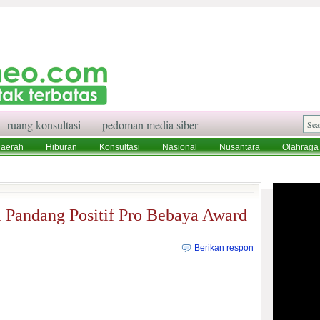
ruang konsultasi
pedoman media siber
aerah
Hiburan
Konsultasi
Nasional
Nusantara
Olahraga
aksi
Ruang Konsultasi
Tentang Kami
Pandang Positif Pro Bebaya Award
Berikan respon