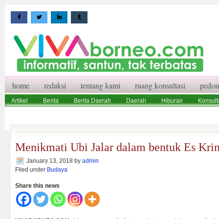
home
redaksi
tentang kami
ruang konsultasi
pedom
Artikel
Berita
Berita Daerah
Daerah
Hiburan
Konsult
Wisata
Pedoman Media Siber
Redaksi
Ruang Konsultasi
Menikmati Ubi Jalar dalam bentuk Es Kri
January 13, 2018
by
admin
Filed under
Budaya
Share this news