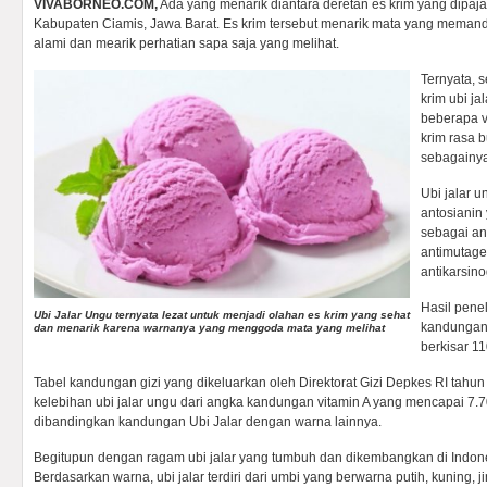
VIVABORNEO.COM,
Ada yang menarik diantara deretan es krim yang dipa
Kabupaten Ciamis, Jawa Barat. Es krim tersebut menarik mata yang mema
alami dan mearik perhatian sapa saja yang melihat.
Ternyata, s
krim ubi ja
beberapa v
krim rasa 
sebagainya
Ubi jalar 
antosianin
sebagai ant
antimutage
antikarsino
Hasil pene
Ubi Jalar Ungu ternyata lezat untuk menjadi olahan es krim yang sehat
kandungan 
dan menarik karena warnanya yang menggoda mata yang melihat
berkisar 1
Tabel kandungan gizi yang dikeluarkan oleh Direktorat Gizi Depkes RI tah
kelebihan ubi jalar ungu dari angka kandungan vitamin A yang mencapai 7.7
dibandingkan kandungan Ubi Jalar dengan warna lainnya.
Begitupun dengan ragam ubi jalar yang tumbuh dan dikembangkan di Indone
Berdasarkan warna, ubi jalar terdiri dari umbi yang berwarna putih, kuning,