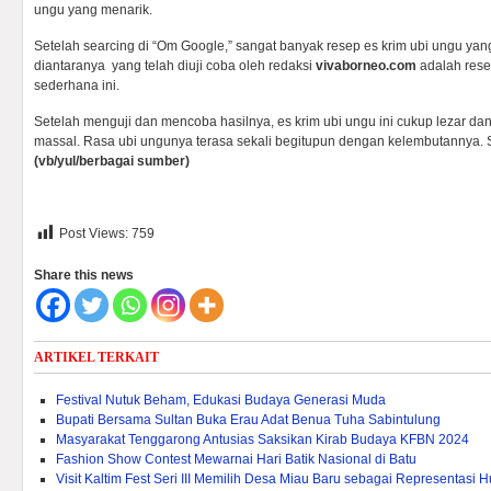
ungu yang menarik.
Setelah searcing di “Om Google,” sangat banyak resep es krim ubi ungu yan
diantaranya yang telah diuji coba oleh redaksi
vivaborneo.com
adalah rese
sederhana ini.
Setelah menguji dan mencoba hasilnya, es krim ubi ungu ini cukup lezar da
massal. Rasa ubi ungunya terasa sekali begitupun dengan kelembutannya.
(vb/yul/berbagai sumber)
Post Views:
759
Share this news
ARTIKEL TERKAIT
Festival Nutuk Beham, Edukasi Budaya Generasi Muda
Bupati Bersama Sultan Buka Erau Adat Benua Tuha Sabintulung
Masyarakat Tenggarong Antusias Saksikan Kirab Budaya KFBN 2024
Fashion Show Contest Mewarnai Hari Batik Nasional di Batu
Visit Kaltim Fest Seri III Memilih Desa Miau Baru sebagai Representasi H