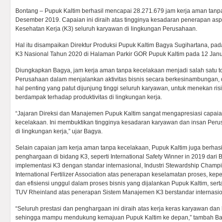
Bontang – Pupuk Kaltim berhasil mencapai 28.271.679 jam kerja aman tanp
Desember 2019. Capaian ini diraih atas tingginya kesadaran penerapan a
Kesehatan Kerja (K3) seluruh karyawan di lingkungan Perusahaan.
Hal itu disampaikan Direktur Produksi Pupuk Kaltim Bagya Sugihartana, p
K3 Nasional Tahun 2020 di Halaman Parkir GOR Pupuk Kaltim pada 12 Janu
Diungkapkan Bagya, jam kerja aman tanpa kecelakaan menjadi salah satu t
Perusahaan dalam menjalankan aktivitas bisnis secara berkesinambungan
hal penting yang patut dijunjung tinggi seluruh karyawan, untuk menekan ris
berdampak terhadap produktivitas di lingkungan kerja.
“Jajaran Direksi dan Manajemen Pupuk Kaltim sangat mengapresiasi capaia
kecelakaan. Ini membuktikan tingginya kesadaran karyawan dan insan Per
di lingkungan kerja,” ujar Bagya.
Selain capaian jam kerja aman tanpa kecelakaan, Pupuk Kaltim juga berhas
penghargaan di bidang K3, seperti International Safety Winner in 2019 dari Br
implementasi K3 dengan standar internasional, Industri Stewardship Champ
International Fertilizer Association atas penerapan keselamatan proses, ke
dan efisiensi unggul dalam proses bisnis yang dijalankan Pupuk Kaltim, sert
TUV Rheinland atas penerapan Sistem Manajemen K3 berstandar internasio
“Seluruh prestasi dan penghargaan ini diraih atas kerja keras karyawan da
sehingga mampu mendukung kemajuan Pupuk Kaltim ke depan,” tambah Ba