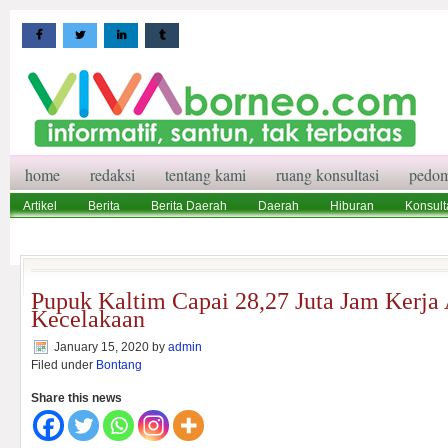
home
redaksi
tentang kami
ruang konsultasi
pedom
Artikel
Berita
Berita Daerah
Daerah
Hiburan
Konsult
Wisata
Pedoman Media Siber
Redaksi
Ruang Konsultasi
Pupuk Kaltim Capai 28,27 Juta Jam Kerj
Kecelakaan
January 15, 2020
by
admin
Filed under
Bontang
Share this news