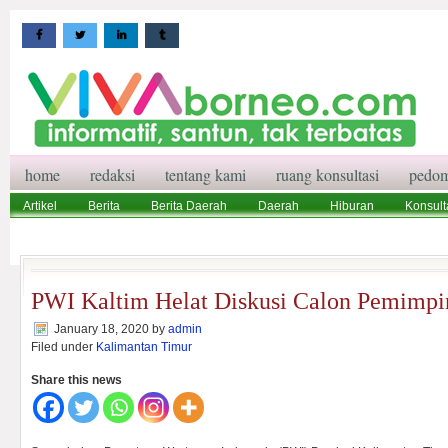
home
redaksi
tentang kami
ruang konsultasi
pedom
Artikel
Berita
Berita Daerah
Daerah
Hiburan
Konsult
Wisata
Pedoman Media Siber
Redaksi
Ruang Konsultasi
PWI Kaltim Helat Diskusi Calon Pemimpi
January 18, 2020
by
admin
Filed under
Kalimantan Timur
Share this news