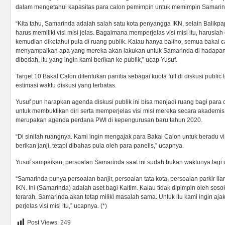
dalam mengetahui kapasitas para calon pemimpin untuk memimpin Samarin
“Kita tahu, Samarinda adalah salah satu kota penyangga IKN, selain Balikp
harus memiliki visi misi jelas. Bagaimana memperjelas visi misi itu, haruslah
kemudian diketahui pula di ruang publik. Kalau hanya baliho, semua bakal ca
menyampaikan apa yang mereka akan lakukan untuk Samarinda di hadapan
dibedah, itu yang ingin kami berikan ke publik,” ucap Yusuf.
Target 10 Bakal Calon ditentukan panitia sebagai kuota full di diskusi public 
estimasi waktu diskusi yang terbatas.
Yusuf pun harapkan agenda diskusi publik ini bisa menjadi ruang bagi par
untuk membuktikan diri serta memperjelas visi misi mereka secara akademis. 
merupakan agenda perdana PWI di kepengurusan baru tahun 2020.
“Di sinilah ruangnya. Kami ingin mengajak para Bakal Calon untuk beradu vi
berikan janji, tetapi dibahas pula oleh para panelis,” ucapnya.
Yusuf sampaikan, persoalan Samarinda saat ini sudah bukan waktunya lagi 
“Samarinda punya persoalan banjir, persoalan tata kota, persoalan parkir lia
IKN. Ini (Samarinda) adalah aset bagi Kaltim. Kalau tidak dipimpin oleh sosok
terarah, Samarinda akan tetap miliki masalah sama. Untuk itu kami ingin aj
perjelas visi misi itu,” ucapnya. (*)
Post Views:
249