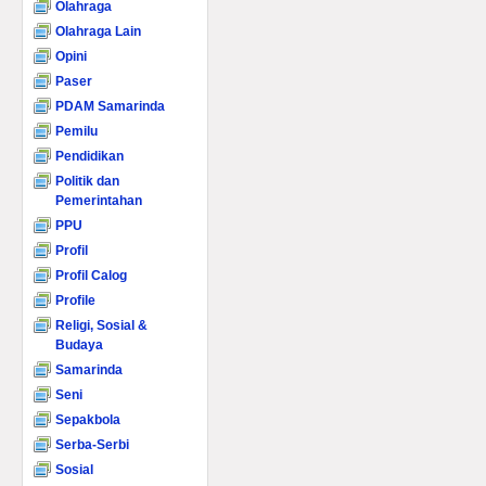
Olahraga
Olahraga Lain
Opini
Paser
PDAM Samarinda
Pemilu
Pendidikan
Politik dan
Pemerintahan
PPU
Profil
Profil Calog
Profile
Religi, Sosial &
Budaya
Samarinda
Seni
Sepakbola
Serba-Serbi
Sosial