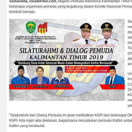
Samarinda, vivaborneo.com,
Majelis Pemuda Indonesia Kalimantan Timur 
beberapa organisasi pemuda yang tergabung dalam Komite Nasional Pemud
kembali bersatu.
Se
me
da
se
me
Ti
(D
ak
an
Un
In
(1
Si
KN
me
ya
“Silaturahmi dan Dialog Pemuda ini akan melibatkan KNPI dan beberapa O
KNPI. Kita ingin ada deklarasi, bagaimana menyatukan pemuda Kaltim untu
Kaltim yang berdaulat.