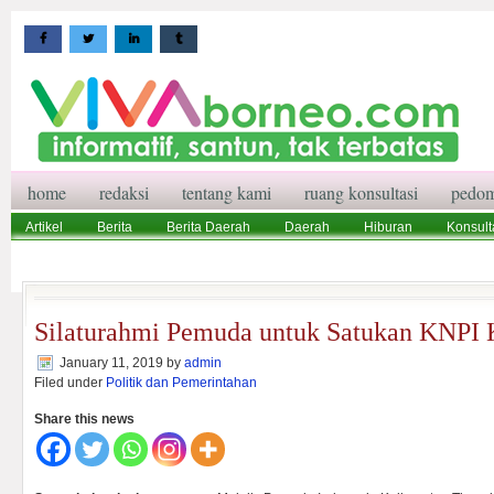
home
redaksi
tentang kami
ruang konsultasi
pedom
Artikel
Berita
Berita Daerah
Daerah
Hiburan
Konsult
Wisata
Pedoman Media Siber
Redaksi
Ruang Konsultasi
Silaturahmi Pemuda untuk Satukan KNPI 
January 11, 2019
by
admin
Filed under
Politik dan Pemerintahan
Share this news