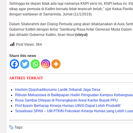
Sehingga ke depan tidak ada lagi namanya KNPI versi ini, KNPI ketua ini. K
sikap agar pemuda di Kaltim bersatu tidak terpecah belah,” ujar Ketua Paniti
dengan wartawan di Samarinda, Jumat (11/1/2019).
Dalam Silaturahmi dan Dialog Pemuda yang akan dilaksanakan di Aula Se
Gubernur Kaltim dengan tema “Sambung Rasa Antar Generasi Muda Dalam 
dan dihadiri Gubernur Kaltim, Isran Noor.
(vb/yul)
Post Views:
364
Share this news
ARTIKEL TERKAIT
Hashim Djojohadikusumo Lantik Srikandi Jaga Desa
Ribuan Mahasiswa di Balikpapan Hadiri Penguatan Kampus Kebangsaa
Rusa Sambar Dilepas di Penangkaran Areal Kantor Bupati PPU
Prof Ilyasin Berharap Kinerja Humas UINSI Dapat Lebih Produktif
Sosialisasi SPAN – UM PTKIN Fokuskan Kinerja Humas yang Lebih Lua
Tags: