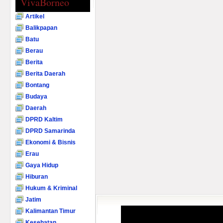
VivaBorneo
Artikel
Balikpapan
Batu
Berau
Berita
Berita Daerah
Bontang
Budaya
Daerah
DPRD Kaltim
DPRD Samarinda
Ekonomi & Bisnis
Erau
Gaya Hidup
Hiburan
Hukum & Kriminal
Jatim
Kalimantan Timur
Kesehatan