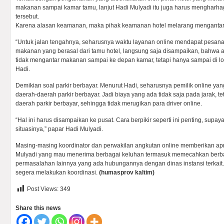
makanan sampai kamar tamu, lanjut Hadi Mulyadi itu juga harus mengharhagi
tersebut.
Karena alasan keamanan, maka pihak keamanan hotel melarang mengantar
“Untuk jalan tengahnya, seharusnya waktu layanan online mendapat pesan
makanan yang berasal dari tamu hotel, langsung saja disampaikan, bahwa a
tidak mengantar makanan sampai ke depan kamar, tetapi hanya sampai di lobi
Hadi.
Demikian soal parkir berbayar. Menurut Hadi, seharusnya pemilik online 
daerah-daerah parkir berbayar. Jadi biaya yang ada tidak saja pada jarak, t
daerah parkir berbayar, sehingga tidak merugikan para driver online.
“Hal ini harus disampaikan ke pusat. Cara berpikir seperti ini penting, sup
situasinya,” papar Hadi Mulyadi.
Masing-masing koordinator dan perwakilan angkutan online memberikan a
Mulyadi yang mau menerima berbagai keluhan termasuk memecahkan berbag
permasalahan lainnya yang ada hubungannya dengan dinas instansi terkait. 
segera melakukan koordinasi.
(humasprov kaltim)
Post Views:
349
Share this news