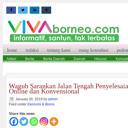
home
redaksi
tentang kami
ruang konsultasi
pedom
Artikel
Berita
Berita Daerah
Daerah
Hiburan
Konsult
Wisata
Pedoman Media Siber
Redaksi
Ruang Konsultasi
Wagub Sarankan Jalan Tengah Penyelesaia
Online dan Konvensional
January 30, 2019
by
admin
Filed under
Ekonomi & Bisnis
Share this news