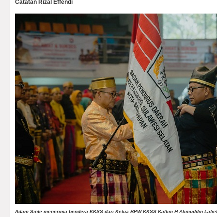
Catatan Rizal Effendi
Adam Sinte menerima bendera KKSS dari Ketua BPW KKSS Kaltim H Alimuddin Latief