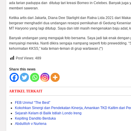
ada tarian paduppa dan ditutup tari kreasi Borneo in Celebes. Banyak juga ya
memberi saweran.
Ketika artis dari Jakarta, Diana Dee Starlight dan Ratna Lida 2021 dari Maka
bergeser menghadiri dua undangan resepsi pernikahan di Gedung Kesenian d
MT Haryono yang lagi ditutup. Saya dan istri masih mengenakan baju adat, 
Banyak undangan yang mengajak foto bersama. Saya jadi tak enak dengan p
menyaingi mereka. Nanti dikira sengaja nampang seperti foto prewedding. “
kehormatan KKSS,” kata teman-teman di grup wartawan.(*)
Post Views:
489
Share this news
ARTIKEL TERKAIT
FEB Unmul “The Best”
Kokohkan Sinergi dan Pendekatan Kinerja, Amankan TKD Kaltim dari 
Sejarah Kelam di Balik Istilah Londo Ireng
Kepiting Dandito Berduka
Abdullloh v Nurlena