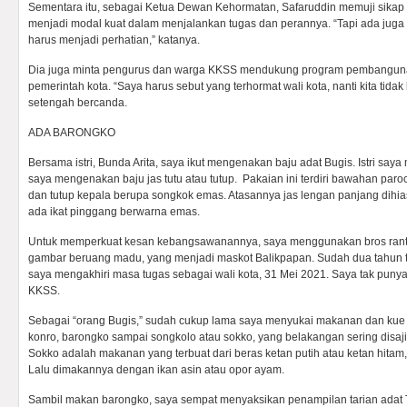
Sementara itu, sebagai Ketua Dewan Kehormatan, Safaruddin memuji sikap 
menjadi modal kuat dalam menjalankan tugas dan perannya. “Tapi ada juga 
harus menjadi perhatian,” katanya.
Dia juga minta pengurus dan warga KKSS mendukung program pembangun
pemerintah kota. “Saya harus sebut yang terhormat wali kota, nanti kita tidak b
setengah bercanda.
ADA BARONGKO
Bersama istri, Bunda Arita, saya ikut mengenakan baju adat Bugis. Istri s
saya mengenakan baju jas tutu atau tutup. Pakaian ini terdiri bawahan paroc
dan tutup kepala berupa songkok emas. Atasannya jas lengan panjang dihi
ada ikat pinggang berwarna emas.
Untuk memperkuat kesan kebangsawanannya, saya menggunakan bros ranta
gambar beruang madu, yang menjadi maskot Balikpapan. Sudah dua tahun ti
saya mengakhiri masa tugas sebagai wali kota, 31 Mei 2021. Saya tak punya
KKSS.
Sebagai “orang Bugis,” sudah cukup lama saya menyukai makanan dan kue b
konro, barongko sampai songkolo atau sokko, yang belakangan sering disa
Sokko adalah makanan yang terbuat dari beras ketan putih atau ketan hitam
Lalu dimakannya dengan ikan asin atau opor ayam.
Sambil makan barongko, saya sempat menyaksikan penampilan tarian adat 