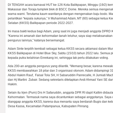
DI TENGAH acara karnaval HUT ke-126 Kota Balikpapan, Minggu (19/2) kema
Makassar dan Toraja tumplek blek di BSCC Dome. Mereka semua mengenak
warna warni. Terutama kaum wanitanya dengan mengenakan baju bodo. M
pelantikan “kepala sukunya,” Ir Muhammad Adam, MT (60) sebagai ketua K
Selatan (KKSS) Balikpapan periode 2022-2027.
Ini masa bakti kedua bagi Adam, yang saat ini juga menjadi anggota DPRD Ka
“Karena ini amanah dan kehormatan tanah leluhur, saya siap melaksanaka
pengurus lainnya,” katanya bersemangat.
Adam Sinte terpilih kembali sebagai ketua KKSS secara aklamasi dalam M
KKSS Balikpapan di Hotel Blue Sky, Sabtu (15/10) tahun 2022 lalu. Semua 
kepada putra kelahiran Enrekang ini, sehingga tak perlu dilakukan voting.
Ada 200-an anggota pengurus yang dilantik. “Memang besar, karena mewakil
KKSS membawahkan 18 pilar dan 3 organisasi otonom. Adam didampingi 31 
Abdul Hakim Rauf, Faisal Tola SH, H Sabaruddin Panrecalle, H Jumiati M
dan Hj Martini Zubair. Sedang sekretaris ditetapkan Andi Ahmad Yani SE d
Hakim.
Selain itu Irjen (Purn) Drs H Safaruddin, anggota DPR RI dapil Kaltim didau
Kehormatan. Termasuk nama saya dicantumkan sebagai anggotanya. Saya or
dianggap anggota KKSS, karena dua menantu saya berdarah Bugis dan keb
Desa Kassa, Kecamatan Patampanua, Kabupaten Pinrang.