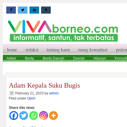
home
redaksi
tentang kami
ruang konsultasi
pedom
Artikel
Berita
Berita Daerah
Daerah
Hiburan
Konsult
Wisata
Pedoman Media Siber
Redaksi
Ruang Konsultasi
Adam Kepala Suku Bugis
February 21, 2023
by
admin
Filed under
Opini
Share this news