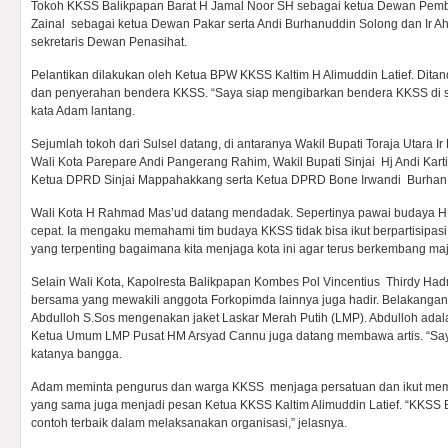
Tokoh KKSS Balikpapan Barat H Jamal Noor SH sebagai ketua Dewan Pembin
Zainal sebagai ketua Dewan Pakar serta Andi Burhanuddin Solong dan Ir A
sekretaris Dewan Penasihat.
Pelantikan dilakukan oleh Ketua BPW KKSS Kaltim H Alimuddin Latief. Dita
dan penyerahan bendera KKSS. “Saya siap mengibarkan bendera KKSS di se
kata Adam lantang.
Sejumlah tokoh dari Sulsel datang, di antaranya Wakil Bupati Toraja Utara Ir
Wali Kota Parepare Andi Pangerang Rahim, Wakil Bupati Sinjai Hj Andi Karti
Ketua DPRD Sinjai Mappahakkang serta Ketua DPRD Bone Irwandi Burhan
Wali Kota H Rahmad Mas’ud datang mendadak. Sepertinya pawai budaya HU
cepat. Ia mengaku memahami tim budaya KKSS tidak bisa ikut berpartisipasi 
yang terpenting bagaimana kita menjaga kota ini agar terus berkembang maj
Selain Wali Kota, Kapolresta Balikpapan Kombes Pol Vincentius Thirdy Had
bersama yang mewakili anggota Forkopimda lainnya juga hadir. Belakanga
Abdulloh S.Sos mengenakan jaket Laskar Merah Putih (LMP). Abdulloh adal
Ketua Umum LMP Pusat HM Arsyad Cannu juga datang membawa artis. “Saya
katanya bangga.
Adam meminta pengurus dan warga KKSS menjaga persatuan dan ikut mema
yang sama juga menjadi pesan Ketua KKSS Kaltim Alimuddin Latief. “KKSS 
contoh terbaik dalam melaksanakan organisasi,” jelasnya.