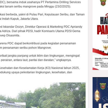
(PDC), bersama induk usahanya PT Pertamina Drilling Services
 aksi tanam seribu mangrove pada Minggu (23/2/2025).
si berbeda, yakni di Pulau Pari, Kepulauan Seribu, dan Taman
 Indah Kapuk, Jakarta Utara.
ed Iskandar Dozyn, Direktur Operasi & Marketing PDC Apriandy
a Adriza. Dari pihak PDSI, hadir Komisaris Utama PDSI Gema
Avep Disasmita.
ena PDC dapat berkontribusi pada kegiatan penanaman
lam penanaman seribu pohon Mangrove.
nfaat jangka panjang untuk iklim dan lingkungan, mengingat
rairan, antara laut, pantai dan daratan,” ungkapnya.
Kesehatan dan Keselamatan Kerja (K3) Nasional tahun 2025,
ukung upaya pelestarian lingkungan, kesehatan, dan