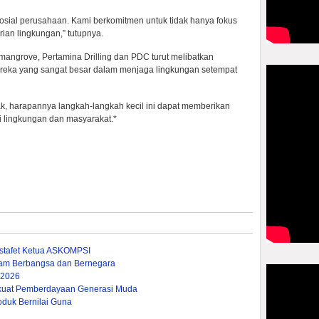
sosial perusahaan. Kami berkomitmen untuk tidak hanya fokus
rian lingkungan,” tutupnya.
angrove, Pertamina Drilling dan PDC turut melibatkan
reka yang sangat besar dalam menjaga lingkungan setempat
hak, harapannya langkah-langkah kecil ini dapat memberikan
 lingkungan dan masyarakat.*
stafet Ketua ASKOMPSI
lam Berbangsa dan Bernegara
 2026
rkuat Pemberdayaan Generasi Muda
oduk Bernilai Guna