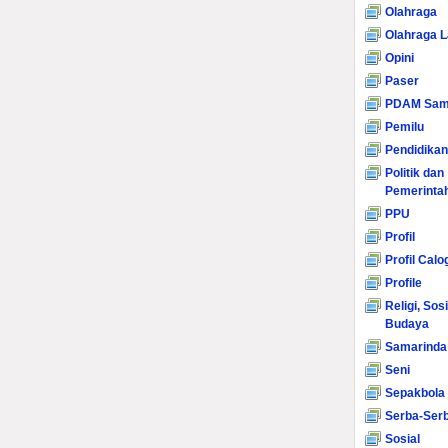
Olahraga
Olahraga L
Opini
Paser
PDAM Sam
Pemilu
Pendidikan
Politik dan
Pemerinta
PPU
Profil
Profil Calo
Profile
Religi, Sos
Budaya
Samarinda
Seni
Sepakbola
Serba-Serb
Sosial