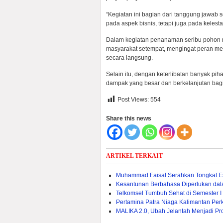
“Kegiatan ini bagian dari tanggung jawab 
pada aspek bisnis, tetapi juga pada kelesta
Dalam kegiatan penanaman seribu pohon m
masyarakat setempat, mengingat peran me
secara langsung.
Selain itu, dengan keterlibatan banyak pi
dampak yang besar dan berkelanjutan bagi
Post Views:
554
Share this news
ARTIKEL TERKAIT
Muhammad Faisal Serahkan Tongkat E
Kesantunan Berbahasa Diperlukan da
Telkomsel Tumbuh Sehat di Semester I
Pertamina Patra Niaga Kalimantan Pe
MALIKA 2.0, Ubah Jelantah Menjadi Pr