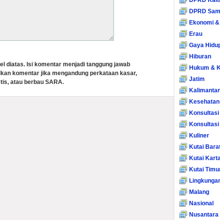
DPRD Kalt
DPRD Sam
Ekonomi &
Erau
Gaya Hidu
Hiburan
el diatas. Isi komentar menjadi tanggung jawab
Hukum & K
lkan komentar jika mengandung perkataan kasar,
Jatim
tis, atau berbau SARA.
Kalimanta
Kesehatan
Konsultasi
Konsultas
Kuliner
Kutai Bara
Kutai Kart
Kutai Timu
Lingkunga
Malang
Nasional
Nusantara