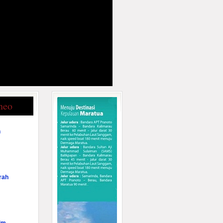
neo
n
rah