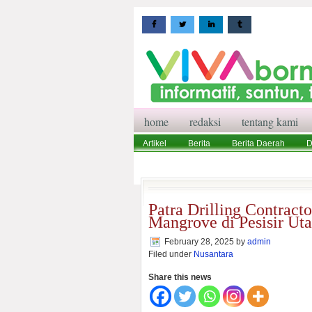
home
redaksi
tentang kami
Artikel
Berita
Berita Daerah
D
Wisata
Pedoman Media Siber
Red
Patra Drilling Contract
Mangrove di Pesisir Uta
February 28, 2025
by
admin
Filed under
Nusantara
Share this news