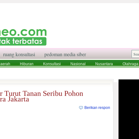
ruang konsultasi
pedoman media siber
aerah
Hiburan
Konsultasi
Nasional
Nusantara
Olahraga
aksi
Ruang Konsultasi
Tentang Kami
or Turut Tanan Seribu Pohon
ra Jakarta
Berikan respon