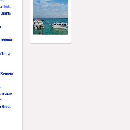
im
arinda
 Bisnis
p
riminal
n Timur
i Remaja
t
anegara
r
n Hidup