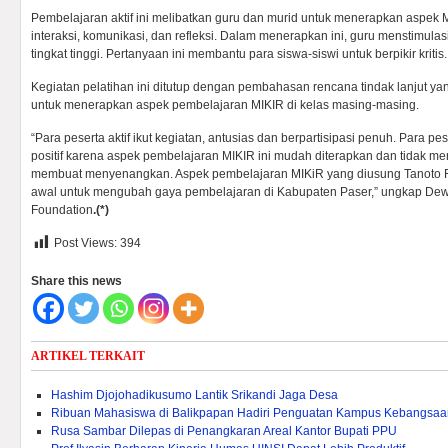
Pembelajaran aktif ini melibatkan guru dan murid untuk menerapkan aspek 
interaksi, komunikasi, dan refleksi. Dalam menerapkan ini, guru menstimula
tingkat tinggi. Pertanyaan ini membantu para siswa-siswi untuk berpikir kritis.
Kegiatan pelatihan ini ditutup dengan pembahasan rencana tindak lanjut ya
untuk menerapkan aspek pembelajaran MIKIR di kelas masing-masing.
“Para peserta aktif ikut kegiatan, antusias dan berpartisipasi penuh. Para
positif karena aspek pembelajaran MIKIR ini mudah diterapkan dan tidak me
membuat menyenangkan. Aspek pembelajaran MIKiR yang diusung Tanoto 
awal untuk mengubah gaya pembelajaran di Kabupaten Paser,” ungkap Dewi, 
Foundation
.(*)
Post Views:
394
Share this news
ARTIKEL TERKAIT
Hashim Djojohadikusumo Lantik Srikandi Jaga Desa
Ribuan Mahasiswa di Balikpapan Hadiri Penguatan Kampus Kebangsaa
Rusa Sambar Dilepas di Penangkaran Areal Kantor Bupati PPU