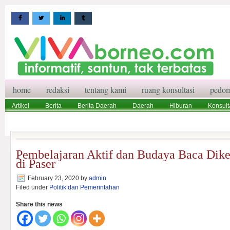
home
redaksi
tentang kami
ruang konsultasi
pedom
Artikel
Berita
Berita Daerah
Daerah
Hiburan
Konsult
Wisata
Pedoman Media Siber
Redaksi
Ruang Konsultasi
Pembelajaran Aktif dan Budaya Baca Dik
di Paser
February 23, 2020
by
admin
Filed under
Politik dan Pemerintahan
Share this news