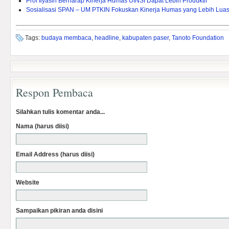
Prof Ilyasin Berharap Kinerja Humas UINSI Dapat Lebih Produktif
Sosialisasi SPAN – UM PTKIN Fokuskan Kinerja Humas yang Lebih Lua
Tags:
budaya membaca
,
headline
,
kabupaten paser
,
Tanoto Foundation
Respon Pembaca
Silahkan tulis komentar anda...
Nama (harus diisi)
Email Address (harus diisi)
Website
Sampaikan pikiran anda disini