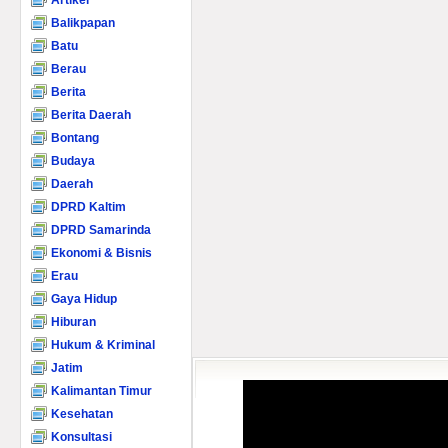
Artikel
Balikpapan
Batu
Berau
Berita
Berita Daerah
Bontang
Budaya
Daerah
DPRD Kaltim
DPRD Samarinda
Ekonomi & Bisnis
Erau
Gaya Hidup
Hiburan
Hukum & Kriminal
Jatim
Kalimantan Timur
Kesehatan
Konsultasi