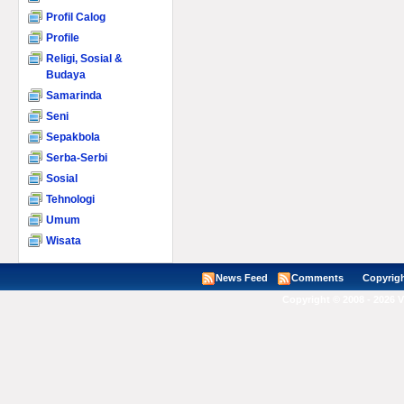
Profil Calog
Profile
Religi, Sosial &
Budaya
Samarinda
Seni
Sepakbola
Serba-Serbi
Sosial
Tehnologi
Umum
Wisata
News Feed
Comments
Copyright ©
Copyright © 2008 - 2026 V