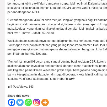
berlangsung lebih efektif dan dampaknya dapat lebih optimal. Dalam kerjas
saja yang diikutsertakan, namun juga ada BUMN lainnya yang turut serta ber
penandatanganan MOU.
“Penandatanganan MOU ini akan menjadi langkah yang baik bagi Pertamina 
kegiatan sosial dan membantu masyarakat, karena sudah mendapat dukung
maka kegiatan yang akan kami lakukan dapat berjalan lebih maksimal bai
hasilnya,” ujarnya, Jumat (7/2/2020).
Walikota dalam sambutannya mengungkapkan bahwa kerjasama yang ada 
Balikpapan merupakan keptusan yang paling tepat. Pada momen Hari Jadi K
mengajak sinergitas perusahaan-perusahaan dalam pembangunan kota Ba
pemindahan Ibu Kota Negara.
“Pemerintah memiliki peran yang sangat penting bagi kegiatan CSR, karena 
dilaksanakan nantinya akan berkoordinasi dengan dinas atau instansi pemerin
ada kegiatan pemeriksaan kesehatan gratis dapat bekerjasama dengan din
bahwa kesepakatan ini dapat terjalin juga di beberapa kota lain di Kalimanta
tidak hanya di Kota Balikpapan,” tutup Roberth.
(an)
Post Views:
343
Share this news