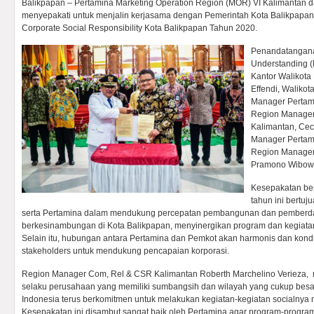
Balikpapan – Pertamina Marketing Operation Region (MOR) VI Kalimantan 
menyepakati untuk menjalin kerjasama dengan Pemerintah Kota Balikpapa
Corporate Social Responsibility Kota Balikpapan Tahun 2020.
Penandatangan
Understanding (
Kantor Walikota
Effendi, Waliko
Manager Pertami
Region Manage
Kalimantan, Cec
Manager Pertami
Region Manager 
Pramono Wibow
Kesepakatan be
tahun ini bertu
serta Pertamina dalam mendukung percepatan pembangunan dan pemberd
berkesinambungan di Kota Balikpapan, menyinergikan program dan kegiata
Selain itu, hubungan antara Pertamina dan Pemkot akan harmonis dan ko
stakeholders untuk mendukung pencapaian korporasi.
Region Manager Com, Rel & CSR Kalimantan Roberth Marchelino Verieza,
selaku perusahaan yang memiliki sumbangsih dan wilayah yang cukup besa
Indonesia terus berkomitmen untuk melakukan kegiatan-kegiatan socialnya
Kesepakatan ini disambut sangat baik oleh Pertamina agar program-progra