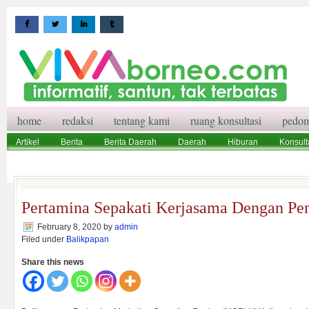
home
redaksi
tentang kami
ruang konsultasi
pedom
Artikel
Berita
Berita Daerah
Daerah
Hiburan
Konsult
Wisata
Pedoman Media Siber
Redaksi
Ruang Konsultasi
Pertamina Sepakati Kerjasama Dengan Pe
February 8, 2020
by
admin
Filed under
Balikpapan
Share this news