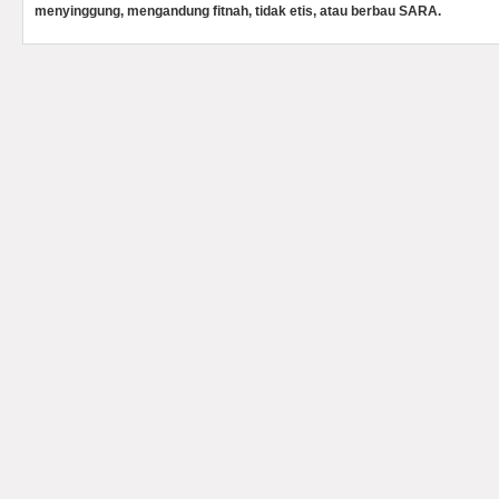
menyinggung, mengandung fitnah, tidak etis, atau berbau SARA.