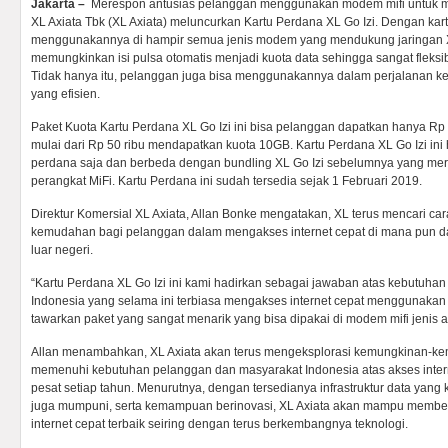
Jakarta –
Merespon antusias pelanggan menggunakan modem mifi untuk men
XL Axiata Tbk (XL Axiata) meluncurkan Kartu Perdana XL Go Izi. Dengan kart
menggunakannya di hampir semua jenis modem yang mendukung jaringan XL. 
memungkinkan isi pulsa otomatis menjadi kuota data sehingga sangat fleks
Tidak hanya itu, pelanggan juga bisa menggunakannya dalam perjalanan k
yang efisien.
Paket Kuota Kartu Perdana XL Go Izi ini bisa pelanggan dapatkan hanya Rp 
mulai dari Rp 50 ribu mendapatkan kuota 10GB. Kartu Perdana XL Go Izi ini 
perdana saja dan berbeda dengan bundling XL Go Izi sebelumnya yang me
perangkat MiFi. Kartu Perdana ini sudah tersedia sejak 1 Februari 2019.
Direktur Komersial XL Axiata, Allan Bonke mengatakan, XL terus mencari ca
kemudahan bagi pelanggan dalam mengakses internet cepat di mana pun da
luar negeri.
“Kartu Perdana XL Go Izi ini kami hadirkan sebagai jawaban atas kebutuha
Indonesia yang selama ini terbiasa mengakses internet cepat menggunakan
tawarkan paket yang sangat menarik yang bisa dipakai di modem mifi jenis a
Allan menambahkan, XL Axiata akan terus mengeksplorasi kemungkinan-ke
memenuhi kebutuhan pelanggan dan masyarakat Indonesia atas akses intern
pesat setiap tahun. Menurutnya, dengan tersedianya infrastruktur data yang k
juga mumpuni, serta kemampuan berinovasi, XL Axiata akan mampu member
internet cepat terbaik seiring dengan terus berkembangnya teknologi.