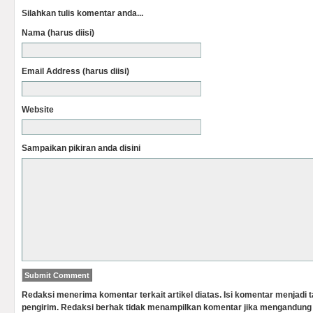
Silahkan tulis komentar anda...
Nama (harus diisi)
Email Address (harus diisi)
Website
Sampaikan pikiran anda disini
Redaksi menerima komentar terkait artikel diatas. Isi komentar menjadi
pengirim. Redaksi berhak tidak menampilkan komentar jika mengandung 