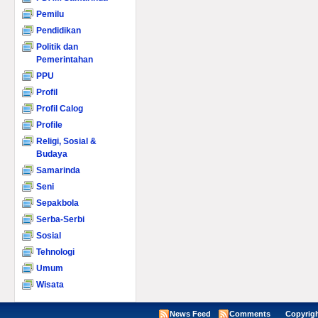
Pemilu
Pendidikan
Politik dan
Pemerintahan
PPU
Profil
Profil Calog
Profile
Religi, Sosial &
Budaya
Samarinda
Seni
Sepakbola
Serba-Serbi
Sosial
Tehnologi
Umum
Wisata
News Feed
Comments
Copyright ©