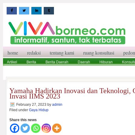
home
redaksi
tentang kami
ruang konsultasi
pedom
Artikel
Berita
Berita Daerah
Daerah
Hiburan
Konsult
Wisata
Pedoman Media Siber
Redaksi
Ruang Konsultasi
Yamaha Hadirkan Inovasi dan Teknologi, 
Invasi IIMS 2023
February 27, 2023
by
admin
Filed under
Gaya Hidup
Share this news