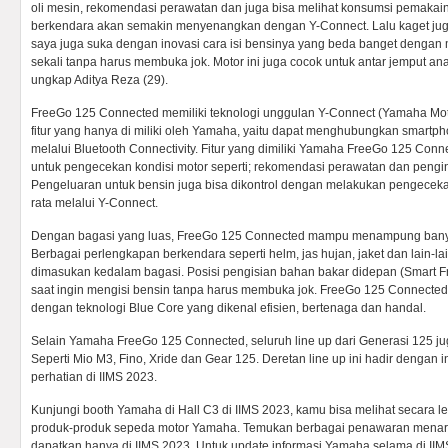
oli mesin, rekomendasi perawatan dan juga bisa melihat konsumsi pemakain 
berkendara akan semakin menyenangkan dengan Y-Connect. Lalu kaget juga
saya juga suka dengan inovasi cara isi bensinya yang beda banget dengan mo
sekali tanpa harus membuka jok. Motor ini juga cocok untuk antar jemput ana
ungkap Aditya Reza (29).
FreeGo 125 Connected memiliki teknologi unggulan Y-Connect (Yamaha Mo
fitur yang hanya di miliki oleh Yamaha, yaitu dapat menghubungkan smart
melalui Bluetooth Connectivity. Fitur yang dimiliki Yamaha FreeGo 125 Conn
untuk pengecekan kondisi motor seperti; rekomendasi perawatan dan pengin
Pengeluaran untuk bensin juga bisa dikontrol dengan melakukan pengeceka
rata melalui Y-Connect.
Dengan bagasi yang luas, FreeGo 125 Connected mampu menampung bany
Berbagai perlengkapan berkendara seperti helm, jas hujan, jaket dan lain-
dimasukan kedalam bagasi. Posisi pengisian bahan bakar didepan (Smart Fro
saat ingin mengisi bensin tanpa harus membuka jok. FreeGo 125 Connected
dengan teknologi Blue Core yang dikenal efisien, bertenaga dan handal.
Selain Yamaha FreeGo 125 Connected, seluruh line up dari Generasi 125 ju
Seperti Mio M3, Fino, Xride dan Gear 125. Deretan line up ini hadir dengan i
perhatian di IIMS 2023.
Kunjungi booth Yamaha di Hall C3 di IIMS 2023, kamu bisa melihat secara le
produk-produk sepeda motor Yamaha. Temukan berbagai penawaran menari
dapatkan hanya di IIMS 2023. Untuk update informasi Yamaha selama di IIM