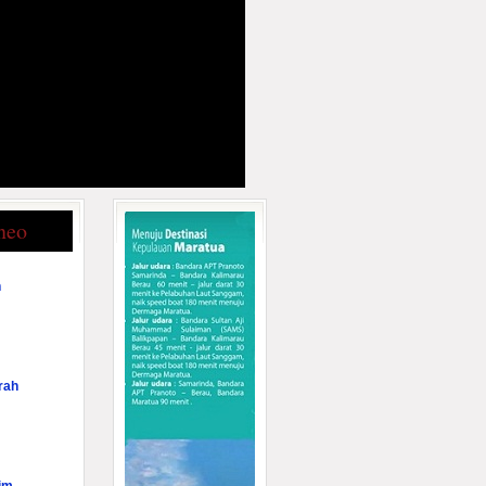
neo
n
rah