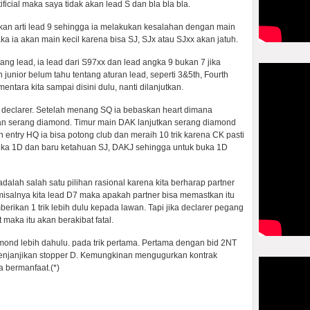
tificial maka saya tidak akan lead S dan bla bla bla.
akan arti lead 9 sehingga ia melakukan kesalahan dengan main
maka ia akan main kecil karena bisa SJ, SJx atau SJxx akan jatuh.
g lead, ia lead dari S97xx dan lead angka 9 bukan 7 jika
nior belum tahu tentang aturan lead, seperti 3&5th, Fourth
mentara kita sampai disini dulu, nanti dilanjutkan.
dari declarer. Setelah menang SQ ia bebaskan heart dimana
dan serang diamond. Timur main DAK lanjutkan serang diamond
entry HQ ia bisa potong club dan meraih 10 trik karena CK pasti
uka 1D dan baru ketahuan SJ, DAKJ sehingga untuk buka 1D
lah salah satu pilihan rasional karena kita berharap partner
isalnya kita lead D7 maka apakah partner bisa memastkan itu
erikan 1 trik lebih dulu kepada lawan. Tapi jika declarer pegang
 maka itu akan berakibat fatal.
amond lebih dahulu. pada trik pertama. Pertama dengan bid 2NT
enjanjikan stopper D. Kemungkinan mengugurkan kontrak
 bermanfaat.(*)