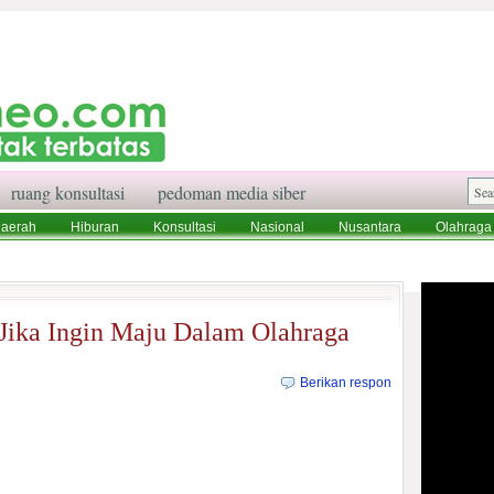
ruang konsultasi
pedoman media siber
aerah
Hiburan
Konsultasi
Nasional
Nusantara
Olahraga
aksi
Ruang Konsultasi
Tentang Kami
 Jika Ingin Maju Dalam Olahraga
Berikan respon