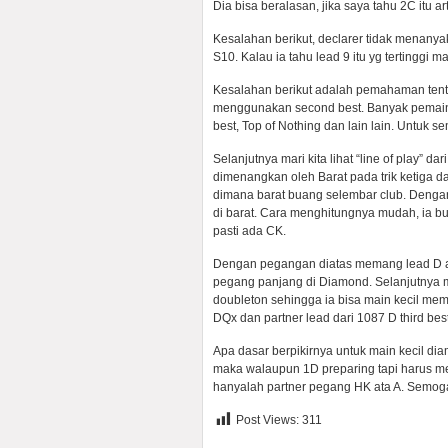
Dia bisa beralasan, jika saya tahu 2C itu ar
Kesalahan berikut, declarer tidak menany
S10. Kalau ia tahu lead 9 itu yg tertinggi 
Kesalahan berikut adalah pemahaman tentan
menggunakan second best. Banyak pemain ju
best, Top of Nothing dan lain lain. Untuk se
Selanjutnya mari kita lihat “line of play” 
dimenangkan oleh Barat pada trik ketiga 
dimana barat buang selembar club. Dengan 
di barat. Cara menghitungnya mudah, ia b
pasti ada CK.
Dengan pegangan diatas memang lead D ada
pegang panjang di Diamond. Selanjutnya m
doubleton sehingga ia bisa main kecil memb
DQx dan partner lead dari 1087 D third best
Apa dasar berpikirnya untuk main kecil di
maka walaupun 1D preparing tapi harus m
hanyalah partner pegang HK ata A. Semoga
Post Views:
311