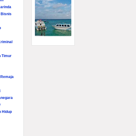
im
arinda
 Bisnis
p
riminal
n Timur
i Remaja
t
anegara
r
n Hidup