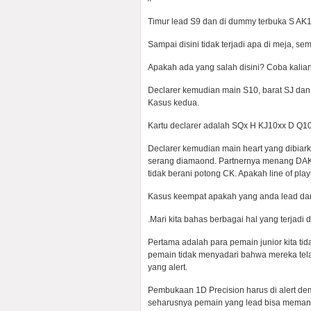
Timur lead S9 dan di dummy terbuka S AK1
Sampai disini tidak terjadi apa di meja, s
Apakah ada yang salah disini? Coba kalian 
Declarer kemudian main S10, barat SJ da
Kasus kedua.
Kartu declarer adalah SQx H KJ10xx D Q1
Declarer kemudian main heart yang dibiar
serang diamaond. Partnernya menang DAK l
tidak berani potong CK. Apakah line of pla
Kasus keempat apakah yang anda lead dari
.Mari kita bahas berbagai hal yang terjadi 
Pertama adalah para pemain junior kita ti
pemain tidak menyadari bahwa mereka tela
yang alert.
Pembukaan 1D Precision harus di alert demi
seharusnya pemain yang lead bisa memanf