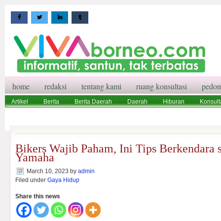
home
redaksi
tentang kami
ruang konsultasi
pedom
Artikel
Berita
Berita Daerah
Daerah
Hiburan
Konsult
Wisata
Pedoman Media Siber
Redaksi
Ruang Konsultasi
Bikers Wajib Paham, Ini Tips Berkendara s
Yamaha
March 10, 2023
by
admin
Filed under
Gaya Hidup
Share this news