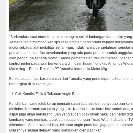
“Berkendara saat musim hujan memang memiliki tantangan dan resiko yang le
Yamaha ingin membagikan tips keselamatan berkendara kepada masyarak
motor sebagai alat mobilitas sehari-hari. Tidak hanya pengetahuan seputar s
pemahaman akan fitur keselamatan yang ada pada produk-produk unggulan
oleh pengguna sepeda motor. Karena pemanfaatan fitur-fitur tersebut dap
kontrol motor pada saat berkendara di musim hujan,” ungkap Antonius Widia
Marketing – Public Relation PT Yamaha Indonesia Motor Mfg.
Berikut adalah tips keselamatan dari Yamaha yang perlu diperhartikan ole
berpergian di musim hujan.
Cek Kondisi Fisik & Tekanan Angin Ban
Kondisi ban yang jelek kerap menjadi salah satu sumber penyebab ban kehil
melintas di permukaan jalan yang licin. Karena ketika karet ban sudah aus
aspal juga akan berkurang. Ban yang sudah tidak layak pakai dan harus digan
kembang yang menipis, tapak ban sejajar dengan Tread Wear Indicators (TW
dikendarai. Selain kondisi fisik, tekanan angin pada ban juga perlu dicek sec
ukurannya sesuai dengan yang dianjurkan oleh pabrikan.