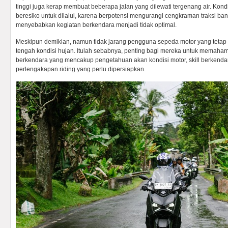
tinggi juga kerap membuat beberapa jalan yang dilewati tergenang air. Kondi
beresiko untuk dilalui, karena berpotensi mengurangi cengkraman traksi b
menyebabkan kegiatan berkendara menjadi tidak optimal.
Meskipun demikian, namun tidak jarang pengguna sepeda motor yang tetap 
tengah kondisi hujan. Itulah sebabnya, penting bagi mereka untuk memaham
berkendara yang mencakup pengetahuan akan kondisi motor, skill berkenda
perlengakapan riding yang perlu dipersiapkan.