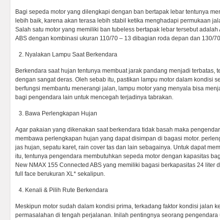
Bagi sepeda motor yang dilengkapi dengan ban bertapak lebar tentunya me
lebih baik, karena akan terasa lebih stabil ketika menghadapi permukaan jal
Salah satu motor yang memiliki ban tubeless bertapak lebar tersebut adal
ABS dengan kombinasi ukuran 110/70 – 13 dibagian roda depan dan 130/70 
Nyalakan Lampu Saat Berkendara
Berkendara saat hujan tentunya membuat jarak pandang menjadi terbatas, t
dengan sangat deras. Oleh sebab itu, pastikan lampu motor dalam kondisi s
berfungsi membantu menerangi jalan, lampu motor yang menyala bisa menj
bagi pengendara lain untuk mencegah terjadinya tabrakan.
Bawa Perlengkapan Hujan
Agar pakaian yang dikenakan saat berkendara tidak basah maka pengendara
membawa perlengkapan hujan yang dapat disimpan di bagasi motor. perleng
jas hujan, sepatu karet, rain cover tas dan lain sebagainya. Untuk dapat
itu, tentunya pengendara membutuhkan sepeda motor dengan kapasitas bagas
New NMAX 155 Connected ABS yang memiliki bagasi berkapasitas 24 lit
full face berukuran XL* sekalipun.
Kenali & Pilih Rute Berkendara
Meskipun motor sudah dalam kondisi prima, terkadang faktor kondisi jalan k
permasalahan di tengah perjalanan. Inilah pentingnya seorang pengendara