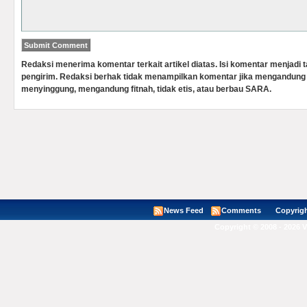
Redaksi menerima komentar terkait artikel diatas. Isi komentar menjadi
pengirim. Redaksi berhak tidak menampilkan komentar jika mengandung 
menyinggung, mengandung fitnah, tidak etis, atau berbau SARA.
News Feed
Comments
Copyright ©
Copyright © 2008 - 2026 V