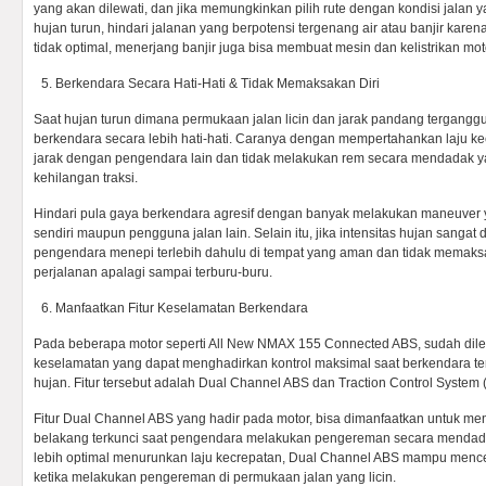
yang akan dilewati, dan jika memungkinkan pilih rute dengan kondisi jalan 
hujan turun, hindari jalanan yang berpotensi tergenang air atau banjir karen
tidak optimal, menerjang banjir juga bisa membuat mesin dan kelistrikan mot
Berkendara Secara Hati-Hati & Tidak Memaksakan Diri
Saat hujan turun dimana permukaan jalan licin dan jarak pandang tergangg
berkendara secara lebih hati-hati. Caranya dengan mempertahankan laju k
jarak dengan pengendara lain dan tidak melakukan rem secara mendadak 
kehilangan traksi.
Hindari pula gaya berkendara agresif dengan banyak melakukan maneuver
sendiri maupun pengguna jalan lain. Selain itu, jika intensitas hujan sangat
pengendara menepi terlebih dahulu di tempat yang aman dan tidak memaksa
perjalanan apalagi sampai terburu-buru.
Manfaatkan Fitur Keselamatan Berkendara
Pada beberapa motor seperti All New NMAX 155 Connected ABS, sudah dilen
keselamatan yang dapat menghadirkan kontrol maksimal saat berkendara te
hujan. Fitur tersebut adalah Dual Channel ABS dan Traction Control System 
Fitur Dual Channel ABS yang hadir pada motor, bisa dimanfaatkan untuk m
belakang terkunci saat pengendara melakukan pengereman secara mendadak
lebih optimal menurunkan laju kecrepatan, Dual Channel ABS mampu mence
ketika melakukan pengereman di permukaan jalan yang licin.