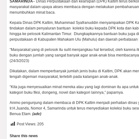
SAMARINDA
– Dinas Perpustakaan dan kearsipan (DPK) Kaltim terus ber
masyarakat dalam upaya akses membaca dengan melakukan pembaharuan je
menumbuhkan minat baca.
Kepala Dinas DPK Kaltim, Muhammad Syafranuddin menyampaikan DPK Kal
tindakan dalam penyaluran bantuan koleksi buku kepada DPK kota dan kabu
hingga ke pelosok Kalimantan Timur. Diungkapkannya bantuan buku juga dip
perpustakaan di Kabupaten Mahakam Ulu (Mahulu) dan daerah perbatasan 
“Masyarakat yang di pelosok itu sulit menjangkau hal tersebut, oleh karena
buku dengan jumlah yang sangat banyak agar anak-anak bisa membacanya,”
(24/3/2023)
Dikatakan, dalam memperbanyak jumlah jenis buku di Kaltim, DPK akan me
tengah digemari masyarakat, terlebih pada kalangan anak-anak.
“Kita juga menyesuaikan minat mereka atau yang lagi dominan itu apa untu
kategori buku fiksi, dongeng, novel dan kategori lainnya,” paparnya.
Animo pengunjung dalam membaca di DPK Kaltim menjadi perhatian dinas ya
Ir.H.Juanda, Nomor 4, Samarinda untuk terus menyediakan koleksi buku se
Benua Etam.
(adv)
Post Views:
205
Share this news