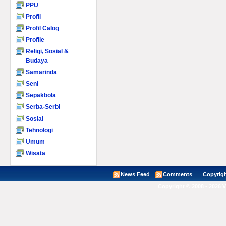
PPU
Profil
Profil Calog
Profile
Religi, Sosial &
Budaya
Samarinda
Seni
Sepakbola
Serba-Serbi
Sosial
Tehnologi
Umum
Wisata
News Feed
Comments
Copyright ©
Copyright © 2008 - 2026 V