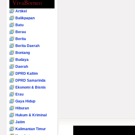
VivaBorneo
Artikel
Balikpapan
Batu
Berau
Berita
Berita Daerah
Bontang
Budaya
Daerah
DPRD Kaltim
DPRD Samarinda
Ekonomi & Bisnis
Erau
Gaya Hidup
Hiburan
Hukum & Kriminal
Jatim
Kalimantan Timur