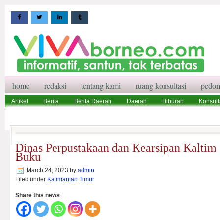
home
redaksi
tentang kami
ruang konsultasi
pedom
Artikel
Berita
Berita Daerah
Daerah
Hiburan
Konsult
Wisata
Pedoman Media Siber
Redaksi
Ruang Konsultasi
Dinas Perpustakaan dan Kearsipan Kaltim
Buku
March 24, 2023
by
admin
Filed under
Kalimantan Timur
Share this news