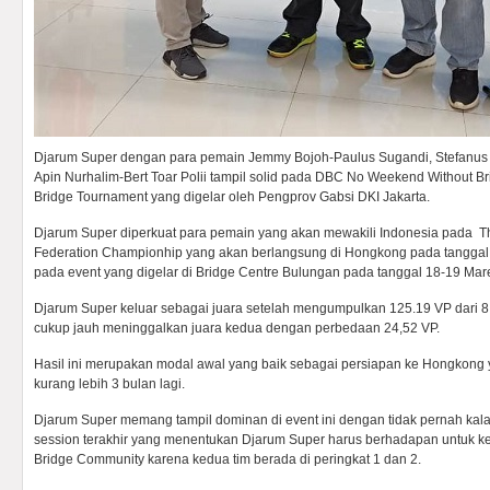
Djarum Super dengan para pemain Jemmy Bojoh-Paulus Sugandi, Stefanus
Apin Nurhalim-Bert Toar Polii tampil solid pada DBC No Weekend Without Br
Bridge Tournament yang digelar oleh Pengprov Gabsi DKI Jakarta.
Djarum Super diperkuat para pemain yang akan mewakili Indonesia pada The
Federation Championhip yang akan berlangsung di Hongkong pada tanggal 9
pada event yang digelar di Bridge Centre Bulungan pada tanggal 18-19 Mar
Djarum Super keluar sebagai juara setelah mengumpulkan 125.19 VP dari 8 
cukup jauh meninggalkan juara kedua dengan perbedaan 24,52 VP.
Hasil ini merupakan modal awal yang baik sebagai persiapan ke Hongkong y
kurang lebih 3 bulan lagi.
Djarum Super memang tampil dominan di event ini dengan tidak pernah kal
session terakhir yang menentukan Djarum Super harus berhadapan untuk 
Bridge Community karena kedua tim berada di peringkat 1 dan 2.