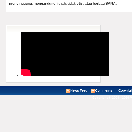
menyinggung, mengandung fitnah, tidak etis, atau berbau SARA.
News Feed
Comments
Copyright ©
Copyright © 2008 - 2026 V