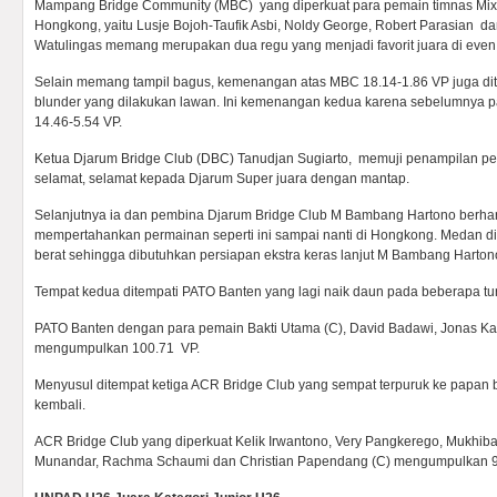
Mampang Bridge Community (MBC) yang diperkuat para pemain timnas Mi
Hongkong, yaitu Lusje Bojoh-Taufik Asbi, Noldy George, Robert Parasian da
Watulingas memang merupakan dua regu yang menjadi favorit juara di even 
Selain memang tampil bagus, kemenangan atas MBC 18.14-1.86 VP juga di
blunder yang dilakukan lawan. Ini kemenangan kedua karena sebelumnya p
14.46-5.54 VP.
Ketua Djarum Bridge Club (DBC) Tanudjan Sugiarto, memuji penampilan p
selamat, selamat kepada Djarum Super juara dengan mantap.
Selanjutnya ia dan pembina Djarum Bridge Club M Bambang Hartono berh
mempertahankan permainan seperti ini sampai nanti di Hongkong. Medan di
berat sehingga dibutuhkan persiapan ekstra keras lanjut M Bambang Harton
Tempat kedua ditempati PATO Banten yang lagi naik daun pada beberapa tur
PATO Banten dengan para pemain Bakti Utama (C), David Badawi, Jonas Ka
mengumpulkan 100.71 VP.
Menyusul ditempat ketiga ACR Bridge Club yang sempat terpuruk ke papan
kembali.
ACR Bridge Club yang diperkuat Kelik Irwantono, Very Pangkerego, Mukhib
Munandar, Rachma Schaumi dan Christian Papendang (C) mengumpulkan 9