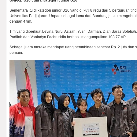
UNPAD U26 Juara Kategori Junior U26
Sementara itu di kategori junior U26 yang diikuti 8 regu dari 5 perguruan ti
Universitas Padjajaran. Unpad sebagai tamu dari Bandung justru mengobra
dengan 4 tim.
Tim yang diperkuat Levina Nurul Azizah, Yusril Darman, Diah Saras Solehati, 
Padilah dan Vanindya Fachruddin berhasil mengumpulkan 108.77 VP.
Sebagai juara mereka mendapat uang pemnbinaan sebesar Rp. 2 juta dan se
pemain.