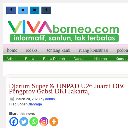
home
redaksi
tentang kami
ruang konsultasi
pedom
Artikel
Berita
Berita Daerah
Daerah
Hiburan
Konsult
Wisata
Pedoman Media Siber
Redaksi
Ruang Konsultasi
Djarum Super & UNPAD U26 Juarai D
Pengprov Gabsi DKI Jakarta,
March 20, 2023
by
admin
Filed under
Olahraga
Share this news