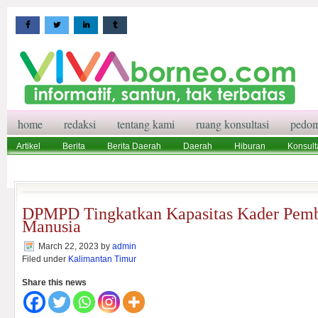
home
redaksi
tentang kami
ruang konsultasi
pedom
Artikel
Berita
Berita Daerah
Daerah
Hiburan
Konsult
Wisata
Pedoman Media Siber
Redaksi
Ruang Konsultasi
DPMPD Tingkatkan Kapasitas Kader Pem
Manusia
March 22, 2023
by
admin
Filed under
Kalimantan Timur
Share this news