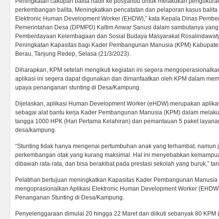
Peningkatan cakupan balita hadir ke posyandu untuk melakukan pengukur
perkembangan balita, Meningkatkan pencatatan dan pelaporan kasus balita s
Elektronic Human Development Worker (EHDW),” kata Kepala Dinas Pembe
Pemerintahan Desa (DPMPD) Kaltim Anwar Sanusi dalam sambutanya yang
Pemberdayaan Kelembagaan dan Sosial Budaya Masyarakat Rosalindawaty
Peningkatan Kapasitas bagi Kader Pembangunan Manusia (KPM) Kabupaten 
Berau, Tanjung Redep, Selasa (21/3/2023).
Diharapkan, KPM setelah mengikuti kegiatan ini segera mengoperasionalka
aplikasi ini segera dapat digunakan dan dimanfaatkan oleh KPM dalam m
upaya penanganan stunting di Desa/Kampung.
Dijelaskan, aplikasi Human Development Worker (eHDW) merupakan aplikasi
sebagai alat bantu kerja Kader Pembangunan Manusia (KPM) dalam melak
tangga 1000 HPK (Hari Pertama Kelahiran) dan pemantauan 5 paket layana
desa/kampung.
“Stunting tidak hanya mengenai pertumbuhan anak yang terhambat, namun 
perkembangan otak yang kurang maksimal. Hal ini menyebabkan kemampua
dibawah rata-rata, dan bisa berakibat pada prestasi sekolah yang buruk,” ta
Pelatihan bertujuan meningkatkan Kapasitas Kader Pembangunan Manusia
mengoprasionalkan Aplikasi Elektronic Human Development Worker (EHDW
Penanganan Stunting di Desa/Kampung.
Penyelenggaraan dimulai 20 hingga 22 Maret dan diikuti sebanyak 80 KP