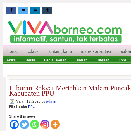
home
redaksi
tentang kami
ruang konsultasi
pedom
Artikel
Berita
Berita Daerah
Daerah
Hiburan
Konsult
Wisata
Pedoman Media Siber
Redaksi
Ruang Konsultasi
Hiburan Rakyat Meriahkan Malam Puncak
Kabupaten PPU
March 12, 2023
by
admin
Filed under
PPU
Share this news