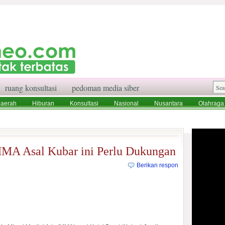
ruang konsultasi
pedoman media siber
aerah
Hiburan
Konsultasi
Nasional
Nusantara
Olahraga
aksi
Ruang Konsultasi
Tentang Kami
MMA Asal Kubar ini Perlu Dukungan
Berikan respon