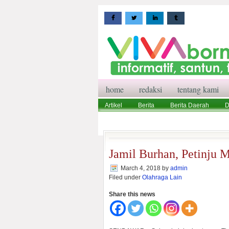
home
redaksi
tentang kami
Artikel
Berita
Berita Daerah
D
Wisata
Pedoman Media Siber
Red
Jamil Burhan, Petinju 
March 4, 2018
by
admin
Filed under
Olahraga Lain
Share this news