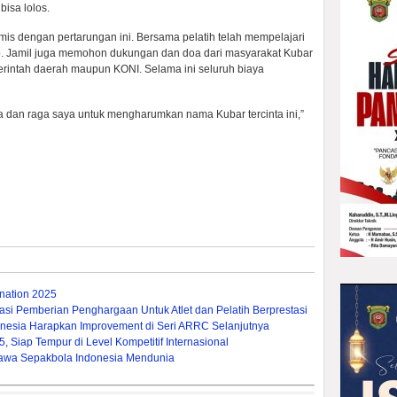
isa lolos.
imis dengan pertarungan ini. Bersama pelatih telah mempelajari
o. Jamil juga memohon dukungan dan doa dari masyarakat Kubar
rintah daerah maupun KONI. Selama ini seluruh biaya
 dan raga saya untuk mengharumkan nama Kubar tercinta ini,”
ation 2025
si Pemberian Penghargaan Untuk Atlet dan Pelatih Berprestasi
nesia Harapkan Improvement di Seri ARRC Selanjutnya
 Siap Tempur di Level Kompetitif Internasional
a Bawa Sepakbola Indonesia Mendunia