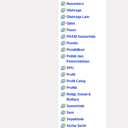
Nusantara
Olahraga
Olahraga Lain
Opini
Paser
PDAM Samarinda
Pemilu
Pendidikan
Politik dan
Pemerintahan
PPU
Profil
Profil Calog
Profile
Religi, Sosial &
Budaya
Samarinda
Seni
Sepakbola
Serba-Serbi