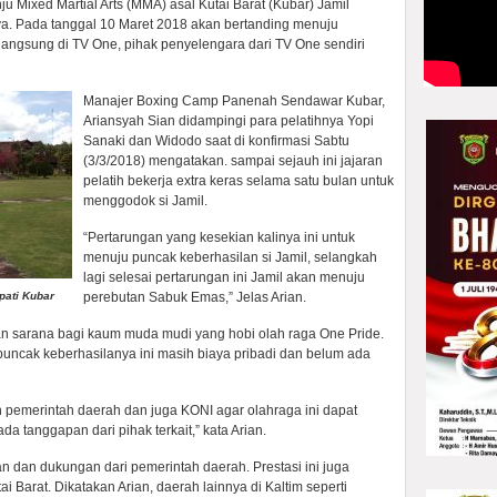
Mixed Martial Arts (MMA) asal Kutai Barat (Kubar) Jamil
. Pada tanggal 10 Maret 2018 akan bertanding menuju
 langsung di TV One, pihak penyelengara dari TV One sendiri
Manajer Boxing Camp Panenah Sendawar Kubar,
Ariansyah Sian didampingi para pelatihnya Yopi
Sanaki dan Widodo saat di konfirmasi Sabtu
(3/3/2018) mengatakan. sampai sejauh ini jajaran
pelatih bekerja extra keras selama satu bulan untuk
menggodok si Jamil.
“Pertarungan yang kesekian kalinya ini untuk
menuju puncak keberhasilan si Jamil, selangkah
lagi selesai pertarungan ini Jamil akan menuju
pati Kubar
perebutan Sabuk Emas,” Jelas Arian.
n sarana bagi kaum muda mudi yang hobi olah raga One Pride.
uncak keberhasilanya ini masih biaya pribadi dan belum ada
pemerintah daerah dan juga KONI agar olahraga ini dapat
da tanggapan dari pihak terkait,” kata Arian.
dan dukungan dari pemerintah daerah. Prestasi ini juga
arat. Dikatakan Arian, daerah lainnya di Kaltim seperti