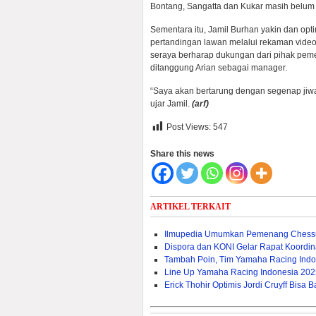
Bontang, Sangatta dan Kukar masih belum b
Sementara itu, Jamil Burhan yakin dan opt
pertandingan lawan melalui rekaman vide
seraya berharap dukungan dari pihak peme
ditanggung Arian sebagai manager.
“Saya akan bertarung dengan segenap jiwa
ujar Jamil.
(arf)
Post Views:
547
Share this news
ARTIKEL TERKAIT
Ilmupedia Umumkan Pemenang Chessn
Dispora dan KONI Gelar Rapat Koordina
Tambah Poin, Tim Yamaha Racing Indo
Line Up Yamaha Racing Indonesia 2025,
Erick Thohir Optimis Jordi Cruyff Bis