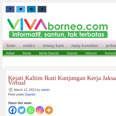
home
redaksi
tentang kami
ruang konsultasi
pedom
Artikel
Berita
Berita Daerah
Daerah
Hiburan
Konsult
Wisata
Pedoman Media Siber
Redaksi
Ruang Konsultasi
Kejati Kaltim Ikuti Kunjungan Kerja Jaks
Virtual
March 13, 2023
by
admin
Filed under
Daerah
Share this news