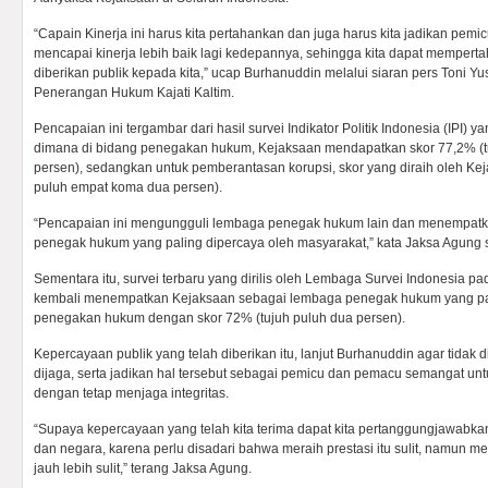
“Capain Kinerja ini harus kita pertahankan dan juga harus kita jadikan pem
mencapai kinerja lebih baik lagi kedepannya, sehingga kita dapat memper
diberikan publik kepada kita,” ucap Burhanuddin melalui siaran pers Toni Y
Penerangan Hukum Kajati Kaltim.
Pencapaian ini tergambar dari hasil survei Indikator Politik Indonesia (IPI) yan
dimana di bidang penegakan hukum, Kejaksaan mendapatkan skor 77,2% (t
persen), sedangkan untuk pemberantasan korupsi, skor yang diraih oleh Ke
puluh empat koma dua persen).
“Pencapaian ini mengungguli lembaga penegak hukum lain dan menempat
penegak hukum yang paling dipercaya oleh masyarakat,” kata Jaksa Agung 
Sementara itu, survei terbaru yang dirilis oleh Lembaga Survei Indonesia pa
kembali menempatkan Kejaksaan sebagai lembaga penegak hukum yang pa
penegakan hukum dengan skor 72% (tujuh puluh dua persen).
Kepercayaan publik yang telah diberikan itu, lanjut Burhanuddin agar tidak d
dijaga, serta jadikan hal tersebut sebagai pemicu dan pemacu semangat untu
dengan tetap menjaga integritas.
“Supaya kepercayaan yang telah kita terima dapat kita pertanggungjawabk
dan negara, karena perlu disadari bahwa meraih prestasi itu sulit, namun 
jauh lebih sulit,” terang Jaksa Agung.