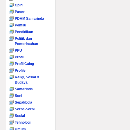
Opini
Paser
PDAM Samarinda
Pemilu
Pendidikan
Politik dan
Pemerintahan
PPU
Profil
Profil Calog
Profile
Religi, Sosial &
Budaya
Samarinda
Seni
Sepakbola
Serba-Serbi
Sosial
Tehnologi
Umum