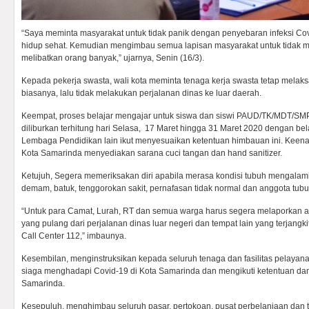
“Saya meminta masyarakat untuk tidak panik dengan penyebaran infeksi Co
hidup sehat. Kemudian mengimbau semua lapisan masyarakat untuk tidak m
melibatkan orang banyak,” ujarnya, Senin (16/3).
Kepada pekerja swasta, wali kota meminta tenaga kerja swasta tetap mela
biasanya, lalu tidak melakukan perjalanan dinas ke luar daerah.
Keempat, proses belajar mengajar untuk siswa dan siswi PAUD/TK/MDT/S
diliburkan terhitung hari Selasa, 17 Maret hingga 31 Maret 2020 dengan bela
Lembaga Pendidikan lain ikut menyesuaikan ketentuan himbauan ini. Keenam, 
Kota Samarinda menyediakan sarana cuci tangan dan hand sanitizer.
Ketujuh, Segera memeriksakan diri apabila merasa kondisi tubuh mengalami 
demam, batuk, tenggorokan sakit, pernafasan tidak normal dan anggota tub
“Untuk para Camat, Lurah, RT dan semua warga harus segera melaporkan 
yang pulang dari perjalanan dinas luar negeri dan tempat lain yang terjang
Call Center 112,” imbaunya.
Kesembilan, menginstruksikan kepada seluruh tenaga dan fasilitas pelay
siaga menghadapi Covid-19 di Kota Samarinda dan mengikuti ketentuan da
Samarinda.
Kesepuluh, menghimbau seluruh pasar, pertokoan, pusat perbelanjaan dan 