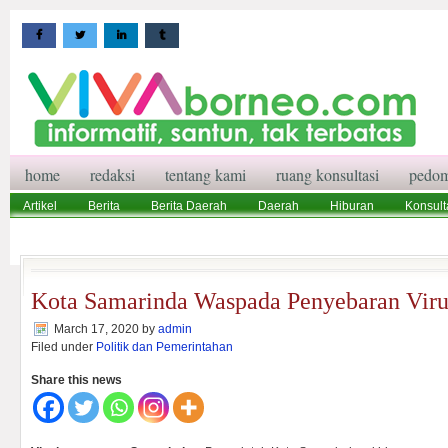
home
redaksi
tentang kami
ruang konsultasi
pedom
Artikel
Berita
Berita Daerah
Daerah
Hiburan
Konsult
Wisata
Pedoman Media Siber
Redaksi
Ruang Konsultasi
Kota Samarinda Waspada Penyebaran Viru
March 17, 2020
by
admin
Filed under
Politik dan Pemerintahan
Share this news