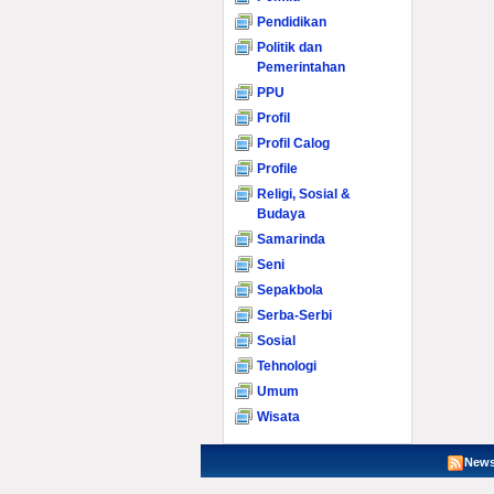
Pendidikan
Politik dan
Pemerintahan
PPU
Profil
Profil Calog
Profile
Religi, Sosial &
Budaya
Samarinda
Seni
Sepakbola
Serba-Serbi
Sosial
Tehnologi
Umum
Wisata
News