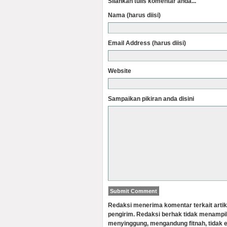
Silahkan tulis komentar anda...
Nama (harus diisi)
Email Address (harus diisi)
Website
Sampaikan pikiran anda disini
Redaksi menerima komentar terkait artik
pengirim. Redaksi berhak tidak menampi
menyinggung, mengandung fitnah, tidak e