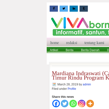
home
redaksi
tentang kami
Artikel
Berita
Berita Daerah
D
Wisata
Pedoman Media Siber
Red
Mardiana Indraswati (C
Timur Rindu Program K
March 28, 2019
by
admin
Filed under
Profile
Share this news