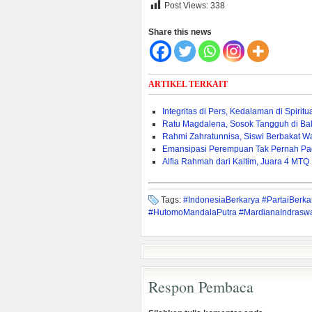
Post Views:
338
Share this news
ARTIKEL TERKAIT
Integritas di Pers, Kedalaman di Spirit
Ratu Magdalena, Sosok Tangguh di B
Rahmi Zahratunnisa, Siswi Berbakat Wa
Emansipasi Perempuan Tak Pernah P
Alfia Rahmah dari Kaltim, Juara 4 MTQ 
Tags:
#IndonesiaBerkarya #PartaiBerk
#HutomoMandalaPutra #MardianaIndraswa
Respon Pembaca