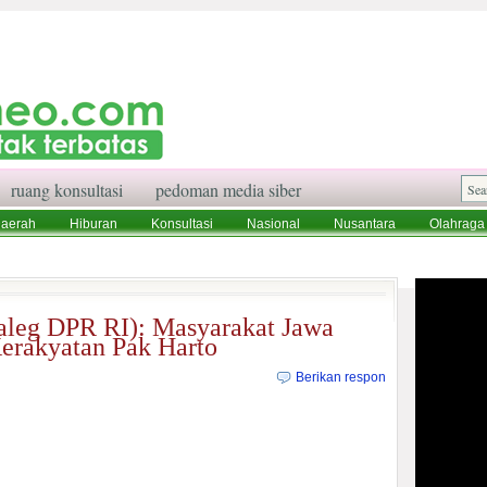
ruang konsultasi
pedoman media siber
aerah
Hiburan
Konsultasi
Nasional
Nusantara
Olahraga
aksi
Ruang Konsultasi
Tentang Kami
aleg DPR RI): Masyarakat Jawa
erakyatan Pak Harto
Berikan respon