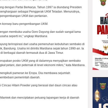
ng dengan Partai Berkarya. Tahun 1997 ia diundang Presiden
a penghargaan sebagai Penggerak UKM Teladan. Menurutnya,
p pengembangan UKM dan pertanian.
rkan konsep baru pengembangan UKM.
itu dengan membuka usaha Goro Dayung dan sudah sangat lama
saha seperti ini,” ungkap Mardiana
ung terinspirasi dari usaha pemenuhan kebutuhan sembako di
 Bandung. Usaha ini dirintis Mardiana sejak tahun 1990-an. Ia
 berbagai daerah termasuk dua di Jawa Timur.
 merupakan posko UKM yang di dalamnya menyajikan sembako
kat petani, dan peternak di level ekonomi mikro,” kata Mardiana.
n mengikuti pameran ke Eropa. Dia membawa sejumlah
membebani pemerintah daerah.
 Cincao Hitam Powder yang berasal dari daun cincao atau
 Mamiek dan menciptakan peluang lapangan kerja di daerah