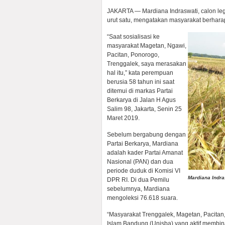
JAKARTA — Mardiana Indraswati, calon legi
urut satu, mengatakan masyarakat berhara
“Saat sosialisasi ke
masyarakat Magetan, Ngawi,
Pacitan, Ponorogo,
Trenggalek, saya merasakan
hal itu,” kata perempuan
berusia 58 tahun ini saat
ditemui di markas Partai
Berkarya di Jalan H Agus
Salim 98, Jakarta, Senin 25
Maret 2019.
Sebelum bergabung dengan
Partai Berkarya, Mardiana
adalah kader Partai Amanat
Nasional (PAN) dan dua
periode duduk di Komisi VI
Mardiana Indra
DPR RI. Di dua Pemilu
sebelumnya, Mardiana
mengoleksi 76.618 suara.
“Masyarakat Trenggalek, Magetan, Pacitan,
Islam Bandung (Unisba) yang aktif membi