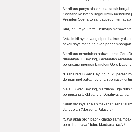
Mardiana punya alasan kuat untuk bergabu
Soeharto ke Istana Bogor untuk menerim
Presiden Soeharto sangat peduli terhada
Kini, lanjutnya, Partai Berkarya menawa
“Ada bukti nyata yang diperlihatkan, ya
sekali saya menginginkan pengembangan u
Mardiana menatakan bahwa nama Goro Day
rumahnya Jl. Dayung, Kecamatan Arcamanik,
berencana mengembangkan Goro Dayung di
“Usaha retail Goro Dayung ini 75 persen
dengan melibatkan puluhan pemasok di ting
Melalui Goro Dayung, Mardiana juga ruti
pengusaha UKM yang di Dapilnya, tanpa 
Salah satunya adalah makanan sehat alami
Janggelan (Messona Palustris)
“Saya akan bikin pabrik cincao sama mbak
pemilihan saya,” tutup Mardiana.
(adv)