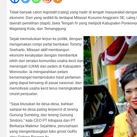
Tidak banyak calon legislatif (caleg) yang hadir di tengah masyarakat de
ekonomi. Dari yang sedikit itu terdapat Milasari Kusumo Anggraini SE, caleg
daerah pemilihan (dapil) Jawa Tengah IV yang meliputi Kabupaten Purwore
Magelang Kota, dan Temanggung.
Sejak memutuskan terjun ke politik, dengan
mengenakan rompi partai bentukan Tommy
Soeharto, Milasari aktif membangun
ekonomi kerakyatan dengan membentuk
lebih dari seratus komunitas usaha kecil dan
menengah (UKM) dan petani di Kabupaten
Wonosobo. Ia mengarahkan petani
bersemangat memproduksi hasil pertanian
yang dapat bersaing di pasar nasional, dan
memotivasi usaha kecil terus meningkatkan
omzet penjualan.
“Saya blusukan ke desa-desa, bahkan
sampai ke desa paling terpencil di lereng
Gunung Sumbing, dan lereng Gunung
Sindoro,” kata CEO PT Intrajasa dan PT
Berkarya Makmur Sejahtera, perusahaan
yang mengembangkan toko grosir GoRo