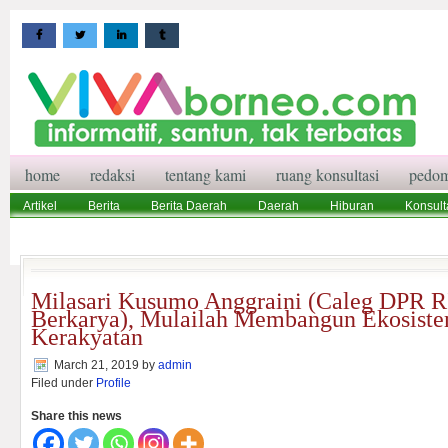
home
redaksi
tentang kami
ruang konsultasi
pedom
Artikel
Berita
Berita Daerah
Daerah
Hiburan
Konsult
Wisata
Pedoman Media Siber
Redaksi
Ruang Konsultasi
Milasari Kusumo Anggraini (Caleg DPR RI
Berkarya), Mulailah Membangun Ekosist
Kerakyatan
March 21, 2019
by
admin
Filed under
Profile
Share this news