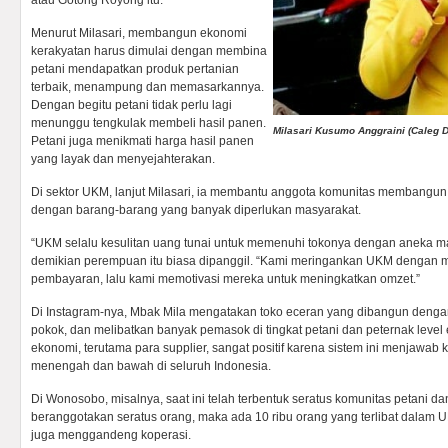
atau Gotong Royong itu.
Menurut Milasari, membangun ekonomi
kerakyatan harus dimulai dengan membina
petani mendapatkan produk pertanian
terbaik, menampung dan memasarkannya.
Dengan begitu petani tidak perlu lagi
menunggu tengkulak membeli hasil panen.
Milasari Kusumo Anggraini (Caleg D
Petani juga menikmati harga hasil panen
yang layak dan menyejahterakan.
Di sektor UKM, lanjut Milasari, ia membantu anggota komunitas membangun 
dengan barang-barang yang banyak diperlukan masyarakat.
“UKM selalu kesulitan uang tunai untuk memenuhi tokonya dengan aneka m
demikian perempuan itu biasa dipanggil. “Kami meringankan UKM dengan 
pembayaran, lalu kami memotivasi mereka untuk meningkatkan omzet.”
Di Instagram-nya, Mbak Mila mengatakan toko eceran yang dibangun deng
pokok, dan melibatkan banyak pemasok di tingkat petani dan peternak leve
ekonomi, terutama para supplier, sangat positif karena sistem ini menjawab
menengah dan bawah di seluruh Indonesia.
Di Wonosobo, misalnya, saat ini telah terbentuk seratus komunitas petani d
beranggotakan seratus orang, maka ada 10 ribu orang yang terlibat dalam U
juga menggandeng koperasi.