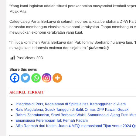
“Yang kami inginkan adalah situasi perekonomian masyarakat kembali sepert
Mbak Mila.
Caleg-caleg Partai Berkarya di seluruh Indonesia, kata bendahara DPW Parta
berusaha membangun ekosistem ekonomi kerakyatan. Tanpa membangun eko
mewujudkan ekonomi kerakyatan yang kuat.
“Ini juga komitmen Partai Berkarya dan Pak Tommy Soeharto,” ujarnya lagi. 
mewujudkan Indonesia makmur dan sejahtera.”
(advetorial)
Post Views:
303
Share this news
ARTIKEL TERKAIT
Integritas di Pers, Kedalaman di Spiritualitas, Ketangguhan di Alam
Ratu Magdalena, Sosok Tangguh di Balik Ormas DPP Kawan Gepak
Rahmi Zahratunnisa, Siswi Berbakat Wakili Samarinda di Ajang Putri Mu
Emansipasi Perempuan Tak Pernah Padam
Alfia Rahmah dari Kaltim, Juara 4 MTQ Internasional Tijan Annur 2024 Q