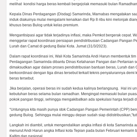
melihat kondisi harga beras kembali bergejolak memasuki bulan Ramadhan
Kepala Dinas Perdagangan (Disdag) Samarinda, Marnabas mengatakan saat 
induk diakuinya mulai mengalami kenaikan dari Rp 8 ribu kini melonjak dia
khusus beras Bulog untuk kelas premium.
Mengantisipasi agar tidak terjadinya inflasi, maka Pemkot bergerak cepat. 
menggelar rapat koordinasi persiapan pendistribusian Cadangan Pangan P
Lurah dan Camat di gedung Balai Kota. Jumat (31/3/2023).
Dalam rapat koordinasi ini, Wali Kota Samarinda Andi Harun membentuk tim 
Perdagangan Samarinda dibantu Dinas Ketahanan Pangan dan Pertanian sert
dimaksudkan agar dalam proses pendistribusian bantuan beras, Lurah dan 
berkoordinasi dengan tiga dinas tersebut terkait teknis penyalurannya demi
beras tersebut.
Jika berjalan, operasi beras ini sudah kedua kalinya berlangsung. Hal ini
kebutuhan beras selama bulan ramadhan. Mengingat memasuki bulan puas
pokok pangan tinggi, sehingga mengakibatkan ada spekulasi harga terjadi di
“Untungnya kita masih punya stok Cadangan Pangan Pemerintah (CPP) beru
gedung Bulog. Sehingga mulai minggu depan sudah siap didistribusikan,”tut
Langkah ini diambil, untuk mengendalikan angka inflasi di kota Samarinda ag
menurut Andi Harun angka Inflasi kota Tepian pada bulan Februari kemarin 
Kaltim dan nasional.