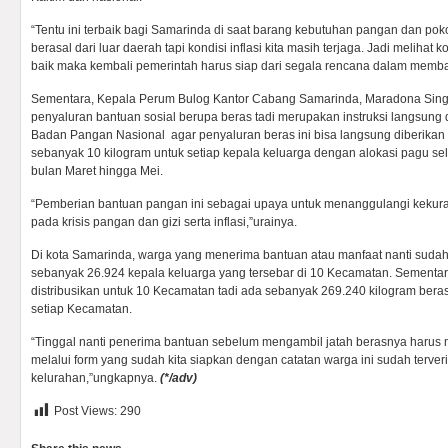
“Tentu ini terbaik bagi Samarinda di saat barang kebutuhan pangan dan po
berasal dari luar daerah tapi kondisi inflasi kita masih terjaga. Jadi melihat
baik maka kembali pemerintah harus siap dari segala rencana dalam memb
Sementara, Kepala Perum Bulog Kantor Cabang Samarinda, Maradona Sin
penyaluran bantuan sosial berupa beras tadi merupakan instruksi langsung 
Badan Pangan Nasional agar penyaluran beras ini bisa langsung diberika
sebanyak 10 kilogram untuk setiap kepala keluarga dengan alokasi pagu sela
bulan Maret hingga Mei.
“Pemberian bantuan pangan ini sebagai upaya untuk menanggulangi keku
pada krisis pangan dan gizi serta inflasi,”urainya.
Di kota Samarinda, warga yang menerima bantuan atau manfaat nanti sudah
sebanyak 26.924 kepala keluarga yang tersebar di 10 Kecamatan. Sementar
distribusikan untuk 10 Kecamatan tadi ada sebanyak 269.240 kilogram beras
setiap Kecamatan.
“Tinggal nanti penerima bantuan sebelum mengambil jatah berasnya harus m
melalui form yang sudah kita siapkan dengan catatan warga ini sudah terverif
kelurahan,”ungkapnya.
(*/adv)
Post Views:
290