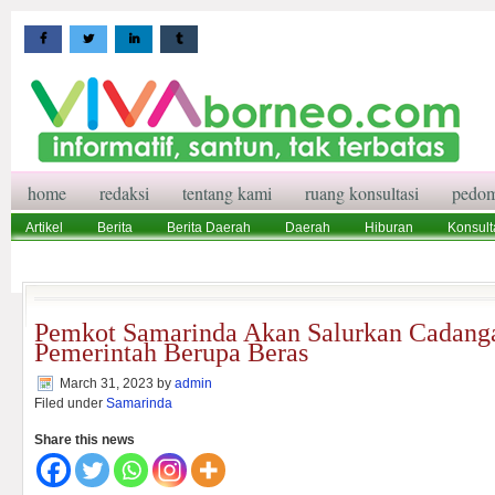
home
redaksi
tentang kami
ruang konsultasi
pedom
Artikel
Berita
Berita Daerah
Daerah
Hiburan
Konsult
Wisata
Pedoman Media Siber
Redaksi
Ruang Konsultasi
Pemkot Samarinda Akan Salurkan Cadang
Pemerintah Berupa Beras
March 31, 2023
by
admin
Filed under
Samarinda
Share this news