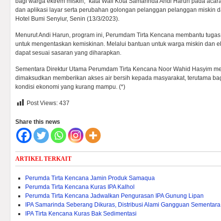
bagi warga ektrem miskin,” kata Wali Kota Samarinda Andi Harun pada acar
dan aplikasi layar serta perubahan golongan pelanggan pelanggan miskin d
Hotel Bumi Senyiur, Senin (13/3/2023).
Menurut Andi Harun, program ini, Perumdam Tirta Kencana membantu tuga
untuk mengentaskan kemiskinan. Melalui bantuan untuk warga miskin dan ek
dapat sesuai sasaran yang diharapkan.
Sementara Direktur Utama Perumdam Tirta Kencana Noor Wahid Hasyim me
dimaksudkan memberikan akses air bersih kepada masyarakat, terutama ba
kondisi ekonomi yang kurang mampu. (*)
Post Views:
437
Share this news
ARTIKEL TERKAIT
Perumda Tirta Kencana Jamin Produk Samaqua
Perumda Tirta Kencana Kuras IPA Kalhol
Perumda Tirta Kencana Jadwalkan Pengurasan IPA Gunung Lipan
IPA Samarinda Seberang Dikuras, Distribusi Alami Gangguan Sementara
IPA Tirta Kencana Kuras Bak Sedimentasi