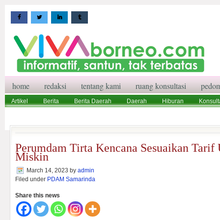
home
redaksi
tentang kami
ruang konsultasi
pedom
Artikel
Berita
Berita Daerah
Daerah
Hiburan
Konsult
Wisata
Pedoman Media Siber
Redaksi
Ruang Konsultasi
Perumdam Tirta Kencana Sesuaikan Tarif
Miskin
March 14, 2023
by
admin
Filed under
PDAM Samarinda
Share this news