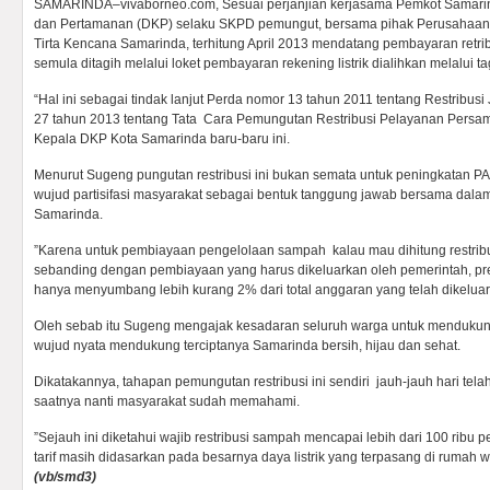
SAMARINDA–vivaborneo.com, Sesuai perjanjian kerjasama Pemkot Samarin
dan Pertamanan (DKP) selaku SKPD pemungut, bersama pihak Perusahaan
Tirta Kencana Samarinda, terhitung April 2013 mendatang pembayaran retr
semula ditagih melalui loket pembayaran rekening listrik dialihkan melalui 
“Hal ini sebagai tindak lanjut Perda nomor 13 tahun 2011 tentang Restribu
27 tahun 2013 tentang Tata Cara Pemungutan Restribusi Pelayanan Persam
Kepala DKP Kota Samarinda baru-baru ini.
Menurut Sugeng pungutan restribusi ini bukan semata untuk peningkatan PAD
wujud partisifasi masyarakat sebagai bentuk tanggung jawab bersama dala
Samarinda.
”Karena untuk pembiayaan pengelolaan sampah kalau mau dihitung restribu
sebanding dengan pembiayaan yang harus dikeluarkan oleh pemerintah, pre
hanya menyumbang lebih kurang 2% dari total anggaran yang telah dikeluark
Oleh sebab itu Sugeng mengajak kesadaran seluruh warga untuk mendukung
wujud nyata mendukung terciptanya Samarinda bersih, hijau dan sehat.
Dikatakannya, tahapan pemungutan restribusi ini sendiri jauh-jauh hari tela
saatnya nanti masyarakat sudah memahami.
”Sejauh ini diketahui wajib restribusi sampah mencapai lebih dari 100 ribu
tarif masih didasarkan pada besarnya daya listrik yang terpasang di rumah wa
(vb/smd3)