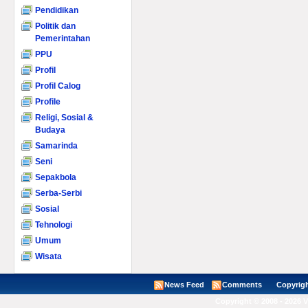
Pendidikan
Politik dan
Pemerintahan
PPU
Profil
Profil Calog
Profile
Religi, Sosial &
Budaya
Samarinda
Seni
Sepakbola
Serba-Serbi
Sosial
Tehnologi
Umum
Wisata
News Feed
Comments
Copyright ©
Copyright © 2008 - 2026 V