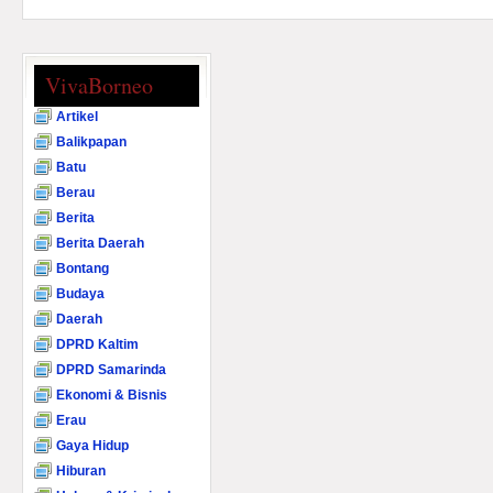
VivaBorneo
Artikel
Balikpapan
Batu
Berau
Berita
Berita Daerah
Bontang
Budaya
Daerah
DPRD Kaltim
DPRD Samarinda
Ekonomi & Bisnis
Erau
Gaya Hidup
Hiburan