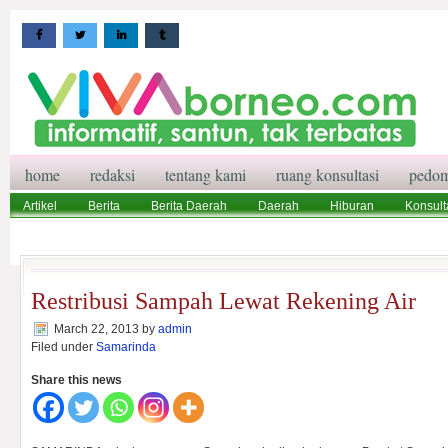
home
redaksi
tentang kami
ruang konsultasi
pedom
Artikel
Berita
Berita Daerah
Daerah
Hiburan
Konsult
Wisata
Pedoman Media Siber
Redaksi
Ruang Konsultasi
Restribusi Sampah Lewat Rekening Air
March 22, 2013
by
admin
Filed under
Samarinda
Share this news