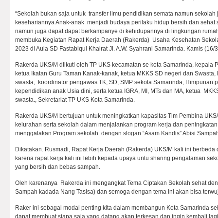
“Sekolah bukan saja untuk transfer ilmu pendidikan semata namun sekolah
kesehariannya Anak-anak menjadi budaya perilaku hidup bersih dan seha
namun juga dapat dapat berkampanye di kehidupannya di lingkungan rumah,
membuka Kegiatan Rapat Kerja Daerah (Rakerda) Usaha Kesehatan Sekol
2023 di Aula SD Fastabiqul Khairat Jl. A.W. Syahrani Samarinda. Kamis (16/3
Rakerda UKS/M diikuti oleh TP UKS kecamatan se kota Samarinda, kepala 
ketua Ikatan Guru Taman Kanak-kanak, ketua MKKS SD negeri dan Swasta
swasta, koordinator pengawas TK, SD, SMP sekota Samarinda, Himpunan p
kependidikan anak Usia dini, serta ketua IGRA, MI, MTs dan MA, ketua M
swasta., Sekretariat TP UKS Kota Samarinda.
Rakerda UKS/M bertujuan untuk meningkatkan kapasitas Tim Pembina UKS/M
kelurahan serta sekolah dalam menjalankan program kerja dan peningkatan 
menggalakan Program sekolah dengan slogan “Asam Kandis” Abisi Sampa
Dikatakan. Rusmadi, Rapat Kerja Daerah (Rakerda) UKS/M kali ini berbeda d
karena rapat kerja kali ini lebih kepada upaya untu sharing pengalaman sek
yang bersih dan bebas sampah.
Oleh karenanya Rakerda ini mengangkat Tema Ciptakan Sekolah sehat den
Sampah kadada Nang Tasisa) dan semoga dengan tema ini akan bisa terwuj
Raker ini sebagai modal penting kita dalam membangun Kota Samarinda s
dapat membuat siapa saja yang datang akan terkesan dan ingin kembali lag