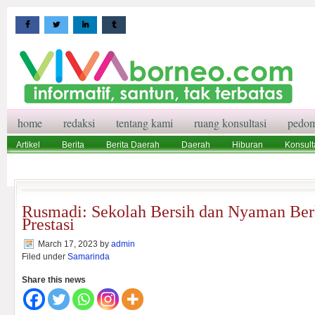
home
redaksi
tentang kami
ruang konsultasi
pedom
Artikel
Berita
Berita Daerah
Daerah
Hiburan
Konsult
Wisata
Pedoman Media Siber
Redaksi
Ruang Konsultasi
Rusmadi: Sekolah Bersih dan Nyaman Ber
Prestasi
March 17, 2023
by
admin
Filed under
Samarinda
Share this news