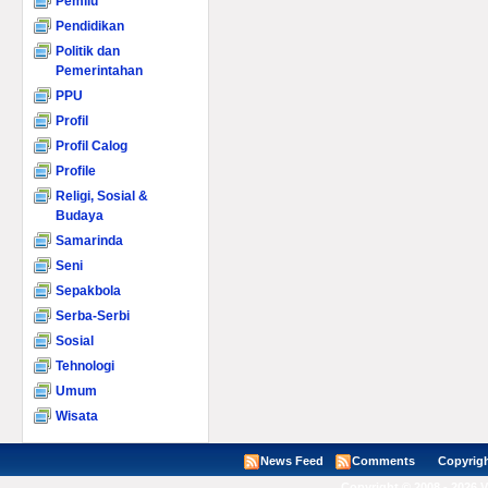
Pemilu
Pendidikan
Politik dan
Pemerintahan
PPU
Profil
Profil Calog
Profile
Religi, Sosial &
Budaya
Samarinda
Seni
Sepakbola
Serba-Serbi
Sosial
Tehnologi
Umum
Wisata
News Feed
Comments
Copyright ©
Copyright © 2008 - 2026 V