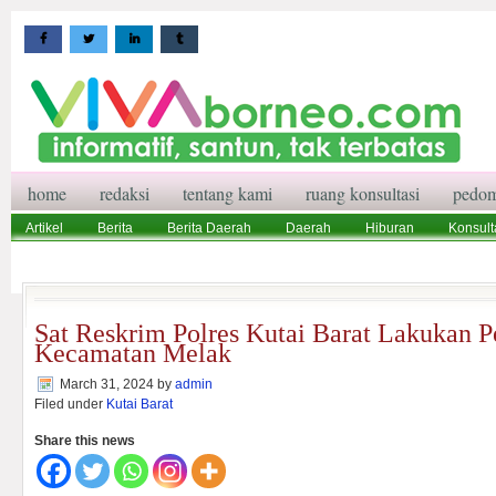
home
redaksi
tentang kami
ruang konsultasi
pedom
Artikel
Berita
Berita Daerah
Daerah
Hiburan
Konsult
Wisata
Pedoman Media Siber
Redaksi
Ruang Konsultasi
Sat Reskrim Polres Kutai Barat Lakukan
Kecamatan Melak
March 31, 2024
by
admin
Filed under
Kutai Barat
Share this news