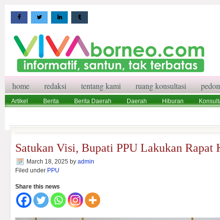
home
redaksi
tentang kami
ruang konsultasi
pedom
Artikel
Berita
Berita Daerah
Daerah
Hiburan
Konsult
Wisata
Pedoman Media Siber
Redaksi
Ruang Konsultasi
Satukan Visi, Bupati PPU Lakukan Rapat 
March 18, 2025
by
admin
Filed under
PPU
Share this news