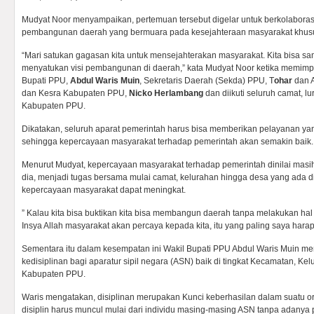
Mudyat Noor menyampaikan, pertemuan tersebut digelar untuk berkolaboras
pembangunan daerah yang bermuara pada kesejahteraan masyarakat khus
“Mari satukan gagasan kita untuk mensejahterakan masyarakat. Kita bisa s
menyatukan visi pembangunan di daerah,” kata Mudyat Noor ketika memimpi
Bupati PPU,
Abdul Waris Muin
, Sekretaris Daerah (Sekda) PPU, T
ohar
dan A
dan Kesra Kabupaten PPU,
Nicko Herlambang
dan diikuti seluruh camat, l
Kabupaten PPU.
Dikatakan, seluruh aparat pemerintah harus bisa memberikan pelayanan ya
sehingga kepercayaan masyarakat terhadap pemerintah akan semakin baik.
Menurut Mudyat, kepercayaan masyarakat terhadap pemerintah dinilai masih
dia, menjadi tugas bersama mulai camat, kelurahan hingga desa yang ad
kepercayaan masyarakat dapat meningkat.
” Kalau kita bisa buktikan kita bisa membangun daerah tanpa melakukan hal
Insya Allah masyarakat akan percaya kepada kita, itu yang paling saya harap
Sementara itu dalam kesempatan ini Wakil Bupati PPU Abdul Waris Muin m
kedisiplinan bagi aparatur sipil negara (ASN) baik di tingkat Kecamatan, Ke
Kabupaten PPU.
Waris mengatakan, disiplinan merupakan Kunci keberhasilan dalam suatu org
disiplin harus muncul mulai dari individu masing-masing ASN tanpa adanya p