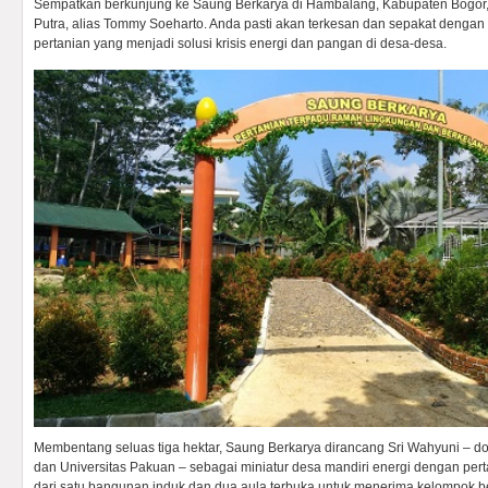
Sempatkan berkunjung ke Saung Berkarya di Hambalang, Kabupaten Bogo
Putra, alias Tommy Soeharto. Anda pasti akan terkesan dan sepakat dengan
pertanian yang menjadi solusi krisis energi dan pangan di desa-desa.
Membentang seluas tiga hektar, Saung Berkarya dirancang Sri Wahyuni – dos
dan Universitas Pakuan – sebagai miniatur desa mandiri energi dengan perta
dari satu bangunan induk dan dua aula terbuka untuk menerima kelompok be