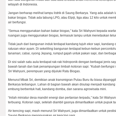
wilayah di Indonesia.
Jangan berharap melihat lampu listrik di Saung Berkarya. Yang ada adala
bakar biogas. Tidak ada tabung LPG, atau Elpiji, tiga atau 12 kilo untuk 
air berfungsi.
“Semua menggunakan bahan bakar biogas,” kata Sri Wahyuni kepada wart
ruangan juga menggunakan biogas, termasuk lampu untuk menetaskan telur
Tidak jauh dari bangunan induk terdapat kandang tujuh ekor sapi, kandang
ratusan ekor ayam. Di sekeliling bangunan terdapat kebun-kebun percontoh
tanaman; cabai, oyong Jepang, rumput gajah untuk pakan sapi, dan berbagai
Di sisi salah satu aula terdapat rak-rak hidroponik dengan berbagai jenis sa
bawah tanah dan bak penampungan limbah kotoran sapi. “Kubah berfungsi 
Sri Wahyuni, perempuan yang dijuluki Ratu Biogas.
Menurut Mbak Sri, demikian anak transmigran Pulau Buru itu biasa dipanggi
Berkarya terbangun. Lahan di bagian bawah akan disulap menjadi kandang b
embung berbentuk hati, kandang domba, dan sarana agrowisata mini.
“Inilah miniatur desa mandiri energi dan pertanian terpadu,” kata Sri Wahyuni.
terbuang. Kotoran sapi, setelah diambil gasnya dimanfaatkan untuk pupuk t
Air kencing sapi, mash menurut Sri Wahyuni, juga dimanfaatkan untuk pesti
Saung Berkarya menggunakan air kencing sapi.