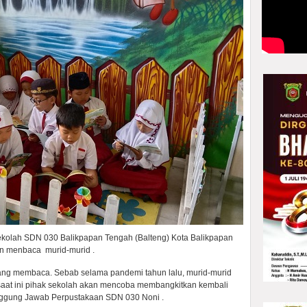
ekolah SDN 030 Balikpapan Tengah (Balteng) Kota Balikpapan
n menbaca murid-murid .
rang membaca. Sebab selama pandemi tahun lalu, murid-murid
k saat ini pihak sekolah akan mencoba membangkitkan kembali
ggung Jawab Perpustakaan SDN 030 Noni .