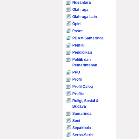
Nusantara
Olahraga
Olahraga Lain
Opini
Paser
PDAM Samarinda
Pemilu
Pendidikan
Politik dan
Pemerintahan
PPU
Profil
Profil Calog
Profile
Religi, Sosial &
Budaya
Samarinda
Seni
Sepakbola
Serba-Serbi