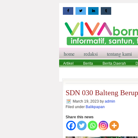
home
redaksi
tentang kami
Artikel
Berita
Berita Daerah
D
Wisata
Pedoman Media Siber
Red
SDN 030 Balteng Berup
March 19, 2023
by
admin
Filed under
Balikpapan
Share this news