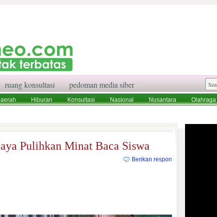
ruang konsultasi
pedoman media siber
aerah
Hiburan
Konsultasi
Nasional
Nusantara
Olahraga
aksi
Ruang Konsultasi
Tentang Kami
aya Pulihkan Minat Baca Siswa
Berikan respon