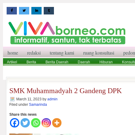
home
redaksi
tentang kami
ruang konsultasi
pedom
Artikel
Berita
Berita Daerah
Daerah
Hiburan
Konsult
Wisata
Pedoman Media Siber
Redaksi
Ruang Konsultasi
SMK Muhammadyah 2 Gandeng DPK
March 11, 2023
by
admin
Filed under
Samarinda
Share this news