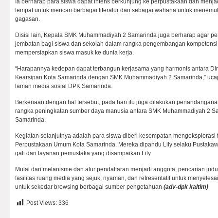
Ia berharap para siswa dapat intens berkunjung ke perpustakaan dan menj
tempat untuk mencari berbagai literatur dan sebagai wahana untuk men
gagasan.
Disisi lain, Kepala SMK Muhammadiyah 2 Samarinda juga berharap agar pe
jembatan bagi siswa dan sekolah dalam rangka pengembangan kompetensi 
mempersiapkan siswa masuk ke dunia kerja.
“Harapannya kedepan dapat terbangun kerjasama yang harmonis antara Di
Kearsipan Kota Samarinda dengan SMK Muhammadiyah 2 Samarinda,” ucapny
laman media sosial DPK Samarinda.
Berkenaan dengan hal tersebut, pada hari itu juga dilakukan penandangan
rangka peningkatan sumber daya manusia antara SMK Muhammadiyah 2 S
Samarinda.
Kegiatan selanjutnya adalah para siswa diberi kesempatan mengeksplorasi fa
Perpustakaan Umum Kota Samarinda. Mereka dipandu Lily selaku Pustakaw
gali dari layanan pemustaka yang disampaikan Lily.
Mulai dari melanisme dan alur pendaftaran menjadi anggota, pencarian jud
fasilitas ruang media yang sejuk, nyaman, dan refresentatif untuk menyelesa
untuk sekedar browsing berbagai sumber pengetahuan
(adv-dpk kaltim)
Post Views:
336