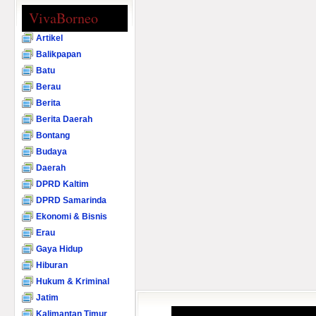
VivaBorneo
Artikel
Balikpapan
Batu
Berau
Berita
Berita Daerah
Bontang
Budaya
Daerah
DPRD Kaltim
DPRD Samarinda
Ekonomi & Bisnis
Erau
Gaya Hidup
Hiburan
Hukum & Kriminal
Jatim
Kalimantan Timur