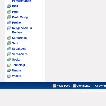
Pemerintahan
PPU
Profil
Profil Calog
Profile
Religi, Sosial &
Budaya
Samarinda
Seni
Sepakbola
Serba-Serbi
Sosial
Tehnologi
Umum
Wisata
News Feed
Comments
Copyright ©
Copyright © 2008 - 2026 V