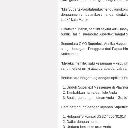
SMS gratis dan obrolan grup bagi komunita
“MisiSupertextadalahuntukmendukungkomun
denganmenjembatanikesenjangan digital di
tidak,” kata Martin.
Dikatakan Martin, saat ini sekitar 40% mas
buruk. Hal ini membuat Supertext sangat c
Sementara CMO Supertext Annika Hagerma
sangat beragam. Pengguna dari Papua hingga
Kalimantan.
“Mereka memiliki satu kesamaan – kebutuh
yang mereka miliki atau berapa banyak yan
Berikut sara bergabung dengan aplikasi Sup
Unduh Supertext Messenger di Playsto
Tambahkan nama dan foto Anda
Buat grup dengan teman Anda – Gratis 
Cara bergabung dengan layanan Supertext
HubungiTelkomsel USSD *500*8101#
Daftar dengan nama
Undang teman ke grup Anda