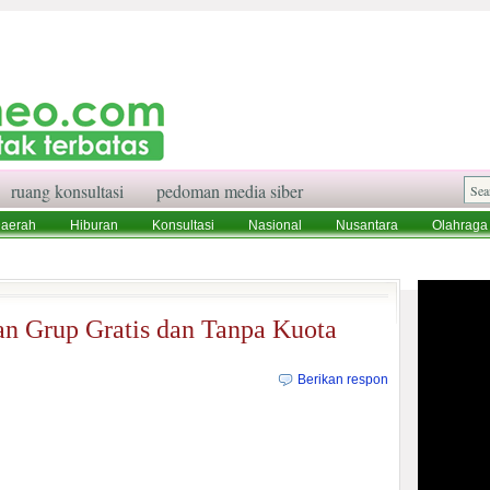
ruang konsultasi
pedoman media siber
aerah
Hiburan
Konsultasi
Nasional
Nusantara
Olahraga
aksi
Ruang Konsultasi
Tentang Kami
an Grup Gratis dan Tanpa Kuota
Berikan respon