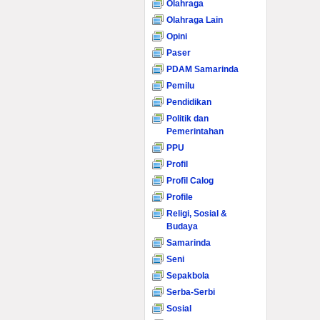
Olahraga
Olahraga Lain
Opini
Paser
PDAM Samarinda
Pemilu
Pendidikan
Politik dan
Pemerintahan
PPU
Profil
Profil Calog
Profile
Religi, Sosial &
Budaya
Samarinda
Seni
Sepakbola
Serba-Serbi
Sosial