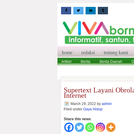
home
redaksi
tentang kami
Artikel
Berita
Berita Daerah
D
Wisata
Pedoman Media Siber
Red
Supertext Layani Obrol
Internet
March 29, 2022
by
admin
Filed under
Gaya Hidup
Share this news