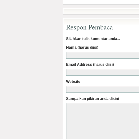
Respon Pembaca
Silahkan tulis komentar anda...
Nama (harus diisi)
Email Address (harus diisi)
Website
Sampaikan pikiran anda disini