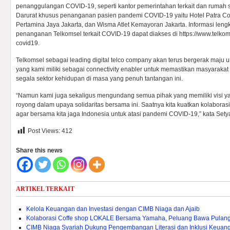
penanggulangan COVID-19, seperti kantor pemerintahan terkait dan rumah s
Darurat khusus penanganan pasien pandemi COVID-19 yaitu Hotel Patra Co
Pertamina Jaya Jakarta, dan Wisma Atlet Kemayoran Jakarta. Informasi len
penanganan Telkomsel terkait COVID-19 dapat diakses di https://www.telko
covid19.
Telkomsel sebagai leading digital telco company akan terus bergerak maju 
yang kami miliki sebagai connectivity enabler untuk memastikan masyarakat 
segala sektor kehidupan di masa yang penuh tantangan ini.
“Namun kami juga sekaligus mengundang semua pihak yang memiliki visi y
royong dalam upaya solidaritas bersama ini. Saatnya kita kuatkan kolabor
agar bersama kita jaga Indonesia untuk atasi pandemi COVID-19,” kata Sety
Post Views:
412
Share this news
ARTIKEL TERKAIT
Kelola Keuangan dan Investasi dengan CIMB Niaga dan Ajaib
Kolaborasi Coffe shop LOKALE Bersama Yamaha, Peluang Bawa Pulang
CIMB Niaga Syariah Dukung Pengembangan Literasi dan Inklusi Keuang