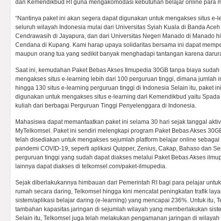
dan Kemendikbud RI guna mengakomodasi kebutuhan belajar online para 
“Nantinya paket ini akan segera dapat digunakan untuk mengakses situs e-le
seluruh wilayah Indonesia mulai dari Universitas Syiah Kuala di Banda Aceh
Cendrawasih di Jayapura, dan dari Universitas Negeri Manado di Manado h
Cendana di Kupang. Kami harap upaya solidaritas bersama ini dapat mem
maupun orang tua yang sedikit banyak menghadapi tantangan karena darurat
Saat ini, kemudahan Paket Bebas Akses Ilmupedia 30GB tanpa biaya sudah
mengakses situs e-learning lebih dari 100 perguruan tinggi, dimana jumlah 
hingga 130 situs e-learning perguruan tinggi di Indonesia Selain itu, paket i
digunakan untuk mengakses situs e-learning dari Kemendikbud yaitu Spada 
kuliah dari berbagai Perguruan Tinggi Penyelenggara di Indonesia.
Mahasiswa dapat memanfaatkan paket ini selama 30 hari sejak tanggal aktiva
MyTelkomsel. Paket ini sendiri melengkapi program Paket Bebas Akses 30
telah disediakan untuk mengakses sejumlah platform belajar online sebag
pandemi COVID-19, seperti aplikasi Quipper, Zenius, Cakap, Bahaso dan Sek
perguruan tinggi yang sudah dapat diakses melalui Paket Bebas Akses ilmup
lainnya dapat diakses di telkomsel.com/paket-ilmupedia.
Sejak diberlakukannya himbauan dari Pemerintah RI bagi para pelajar untuk
rumah secara daring, Telkomsel hingga kini mencatat peningkatan trafik la
sistem/aplikasi belajar daring (e-learning) yang mencapai 236%. Untuk itu,
tambahan kapasitas jaringan di sejumlah wilayah yang memberlakukan siste
Selain itu, Telkomsel juga telah melakukan pengamanan jaringan di wilayah r