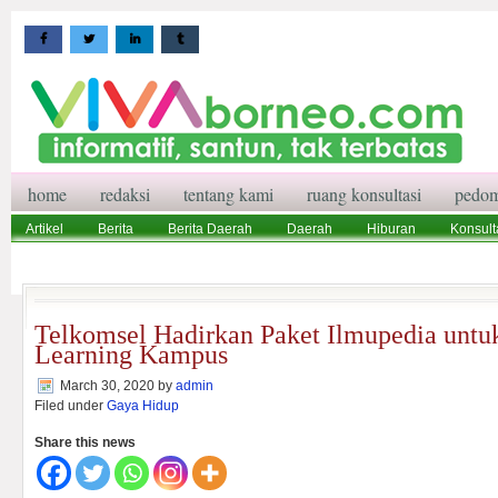
home
redaksi
tentang kami
ruang konsultasi
pedom
Artikel
Berita
Berita Daerah
Daerah
Hiburan
Konsult
Wisata
Pedoman Media Siber
Redaksi
Ruang Konsultasi
Telkomsel Hadirkan Paket Ilmupedia untuk
Learning Kampus
March 30, 2020
by
admin
Filed under
Gaya Hidup
Share this news