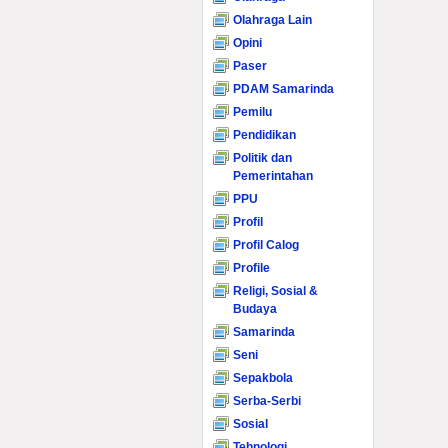
Olahraga Lain
Opini
Paser
PDAM Samarinda
Pemilu
Pendidikan
Politik dan
Pemerintahan
PPU
Profil
Profil Calog
Profile
Religi, Sosial &
Budaya
Samarinda
Seni
Sepakbola
Serba-Serbi
Sosial
Tehnologi