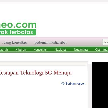
ruang konsultasi
pedoman media siber
aerah
Hiburan
Konsultasi
Nasional
Nusantara
Olahraga
aksi
Ruang Konsultasi
Tentang Kami
esiapan Teknologi 5G Menuju
Berikan respon