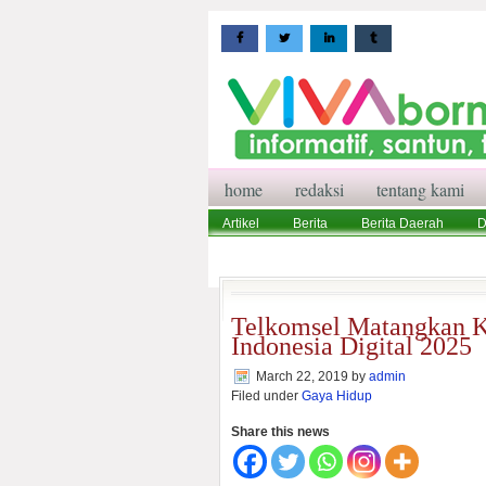
home
redaksi
tentang kami
Artikel
Berita
Berita Daerah
D
Wisata
Pedoman Media Siber
Red
Telkomsel Matangkan K
Indonesia Digital 2025
March 22, 2019
by
admin
Filed under
Gaya Hidup
Share this news