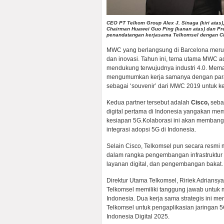
CEO PT Telkom Group Alex J. Sinaga (kiri atas),
Chairman Huawei Guo Ping (kanan atas) dan Pre
penandatangan kerjasama Telkomsel dengan C
MWC yang berlangsung di Barcelona merupa
dan inovasi. Tahun ini, tema utama MWC ada
mendukung terwujudnya industri 4.0. Mema
mengumumkan kerja samanya dengan para m
sebagai ‘souvenir’ dari MWC 2019 untuk k
Kedua partner tersebut adalah
Cisco,
sebag
digital pertama di Indonesia yangakan me
kesiapan 5G.Kolaborasi ini akan membang
integrasi adopsi 5G di Indonesia.
Selain Cisco, Telkomsel pun secara res
dalam rangka pengembangan infrastruktur TI
layanan digital, dan pengembangan bakat.
Direktur Utama Telkomsel, Ririek Adriansy
Telkomsel memiliki tanggung jawab untuk
Indonesia. Dua kerja sama strategis ini 
Telkomsel untuk pengaplikasian jaringan 
Indonesia Digital 2025.