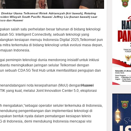
 Direktur Utama Telkomsel Ririek Adriansyah (kiri bawah), Rotating
siden Wilayah South Pacific Huawei Jeffrey Liu (kanan bawah) saat
isco dan Huawei
kan salah satu perhelatan besar tahunan di bidang teknologi
lah 5G: Intelligent Connectivity, sebuah teknologi yang
tangkan kesiapan menuju Indonesia Digital 2025,Telkomsel pun
itra terkemuka di bidang teknologi untuk evolusi masa depan,
emajuan Indonesia.
ai pemimpin teknologi dunia mendorong inisiatif untuk inklusi
mbantu meningkatkan jaringan selular Telkomsel dengan
un sebuah CDA 5G Test Hub untuk memfasilitasi pengujian dan
mi menandatangani nota kesepahaman (MoU) dengan
Huawei
K yang kuat, melalui Joint Innovation Center 5.0, eksplorasi
ah mengatakan,“sebagai operator seluler terkemuka di Indonesia,
 mendukung pengembangan dan implementasi teknologi di
merupakan bentuk nyata dalam pematangan kesiapan teknis
5G di Indonesia, demi mendukung Indonesia mencapai visi