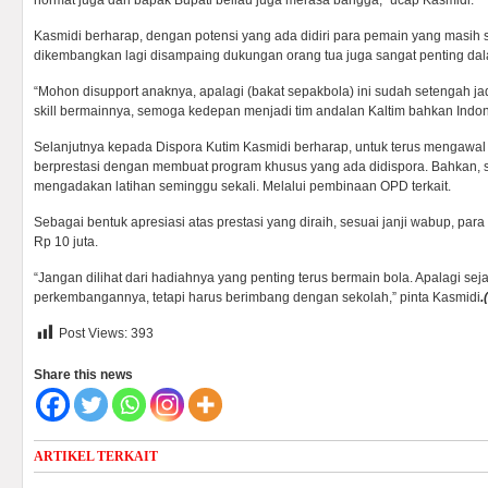
hormat juga dari bapak Bupati beliau juga merasa bangga,” ucap Kasmidi.
Kasmidi berharap, dengan potensi yang ada didiri para pemain yang masih s
dikembangkan lagi disampaing dukungan orang tua juga sangat penting dal
“Mohon disupport anaknya, apalagi (bakat sepakbola) ini sudah setengah jadi
skill bermainnya, semoga kedepan menjadi tim andalan Kaltim bahkan Indon
Selanjutnya kepada Dispora Kutim Kasmidi berharap, untuk terus mengawal 
berprestasi dengan membuat program khusus yang ada didispora. Bahkan, 
mengadakan latihan seminggu sekali. Melalui pembinaan OPD terkait.
Sebagai bentuk apresiasi atas prestasi yang diraih, sesuai janji wabup, para
Rp 10 juta.
“Jangan dilihat dari hadiahnya yang penting terus bermain bola. Apalagi seja
perkembangannya, tetapi harus berimbang dengan sekolah,” pinta Kasmidi
.
Post Views:
393
Share this news
ARTIKEL TERKAIT