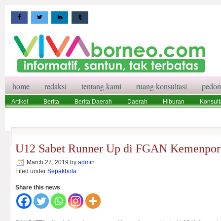
home
redaksi
tentang kami
ruang konsultasi
pedom
Artikel
Berita
Berita Daerah
Daerah
Hiburan
Konsult
Wisata
Pedoman Media Siber
Redaksi
Ruang Konsultasi
U12 Sabet Runner Up di FGAN Kemenpor
March 27, 2019
by
admin
Filed under
Sepakbola
Share this news