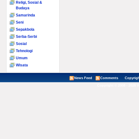
Religi, Sosial &
Budaya
Samarinda
Seni
Sepakbola
Serba-Serbi
Sosial
Tehnologi
Umum
Wisata
News Feed
Comments
Copyright ©
Copyright © 2008 - 2026 V