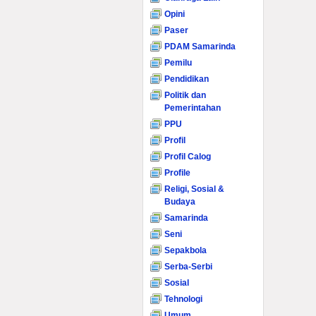
Opini
Paser
PDAM Samarinda
Pemilu
Pendidikan
Politik dan
Pemerintahan
PPU
Profil
Profil Calog
Profile
Religi, Sosial &
Budaya
Samarinda
Seni
Sepakbola
Serba-Serbi
Sosial
Tehnologi
Umum