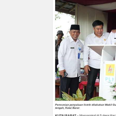
Peresmian penyalaan listrik dilakukan Wakil G
tengah, Kutai Barat
KUTAI BARAT
– Masyarakat di 5 desa Keca