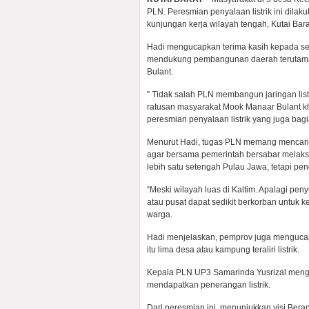
PLN. Peresmian penyalaan listrik ini dila
kunjungan kerja wilayah tengah, Kutai Bara
Hadi mengucapkan terima kasih kepada s
mendukung pembangunan daerah terutama
Bulant.
” Tidak salah PLN membangun jaringan list
ratusan masyarakat Mook Manaar Bulant k
peresmian penyalaan listrik yang juga bag
Menurut Hadi, tugas PLN memang mencari 
agar bersama pemerintah bersabar melaksa
lebih satu setengah Pulau Jawa, tetapi pe
“Meski wilayah luas di Kaltim. Apalagi pe
atau pusat dapat sedikit berkorban untuk 
warga.
Hadi menjelaskan, pemprov juga mengucap
itu lima desa atau kampung teraliri listrik.
Kepala PLN UP3 Samarinda Yusrizal mengat
mendapatkan penerangan listrik.
Dari peresmian ini, menunjukkan visi Bera