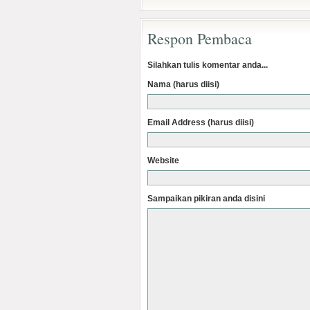
Respon Pembaca
Silahkan tulis komentar anda...
Nama (harus diisi)
Email Address (harus diisi)
Website
Sampaikan pikiran anda disini