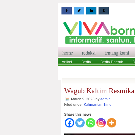
home
redaksi
tentang kami
Artikel
Berita
Berita Daerah
D
Wisata
Pedoman Media Siber
Red
Wagub Kaltim Resmikan 
March 9, 2023
by
admin
Filed under
Kalimantan Timur
Share this news