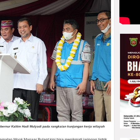
ubernur Kaltim Hadi Mulyadi pada rangkaian kunjungan kerja wilayah
matan Mook Manaar Bulant kini bisa menikmati jaringan listrik