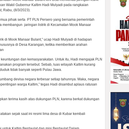
kukan Wakil Gubernur Kaltim Hadi Mulyadi pada rangkaian
t, Rabu, (8/3/2023).
emua pihak serta PT PLN Persero yang bersama pemerintah
 membangun jaringan listrik di Kecamatan Mook Manaar
rik di Mook Manaar Bulant,” ucap Hadi Mulyadi di hadapan
hususnya di Desa Karangan, ketika memberikan arahan
ian
keuntungan dan kemasyarakatan. Untuk itu, Hadi mengajak PLN
nakan program tersebut. Sebab, luas wilayah Kaltim kurang
nduduk tidak banyak seperti Pulau Jawa.
nyumbang devisa negara terbesar setiap tahunnya. Maka, negara
kepentingan warga Kaltim,” tegas Hadi disambut aplaus ratusan
kan terima kasih atas dukungan PLN, karena berkat dukungan
akan sejak saat ini resmi lima desa di Kubar kembali
ni untuk Kaltim Berdaulat dan misi Berdaulat Dalam