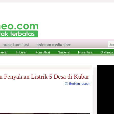
ruang konsultasi
pedoman media siber
aerah
Hiburan
Konsultasi
Nasional
Nusantara
Olahraga
aksi
Ruang Konsultasi
Tentang Kami
Penyalaan Listrik 5 Desa di Kubar
Berikan respon