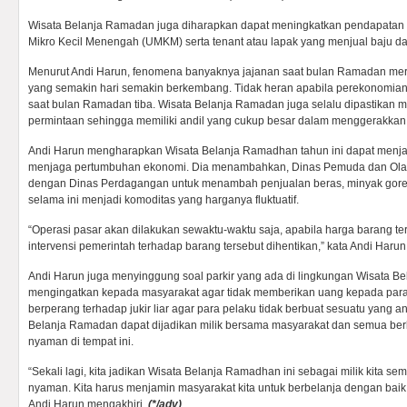
Wisata Belanja Ramadan juga diharapkan dapat meningkatkan pendapatan
Mikro Kecil Menengah (UMKM) serta tenant atau lapak yang menjual baju da
Menurut Andi Harun, fenomena banyaknya jajanan saat bulan Ramadan mer
yang semakin hari semakin berkembang. Tidak heran apabila perekonomian
saat bulan Ramadan tiba. Wisata Belanja Ramadan juga selalu dipastika
permintaan sehingga memiliki andil yang cukup besar dalam menggerakkan
Andi Harun mengharapkan Wisata Belanja Ramadhan tahun ini dapat menjadi
menjaga pertumbuhan ekonomi. Dia menambahkan, Dinas Pemuda dan Ola
dengan Dinas Perdagangan untuk menambah penjualan beras, minyak gore
selama ini menjadi komoditas yang harganya fluktuatif.
“Operasi pasar akan dilakukan sewaktu-waktu saja, apabila harga barang ter
intervensi pemerintah terhadap barang tersebut dihentikan,” kata Andi Harun
Andi Harun juga menyinggung soal parkir yang ada di lingkungan Wisata B
mengingatkan kepada masyarakat agar tidak memberikan uang kepada para ju
berperang terhadap jukir liar agar para pelaku tidak berbuat sesuatu yang 
Belanja Ramadan dapat dijadikan milik bersama masyarakat dan semua ber
nyaman di tempat ini.
“Sekali lagi, kita jadikan Wisata Belanja Ramadhan ini sebagai milik kita
nyaman. Kita harus menjamin masyarakat kita untuk berbelanja dengan baik 
Andi Harun mengakhiri.
(*/adv)