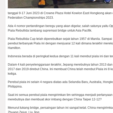
tanggal 9-17 Juni 2023 di Crowne Plaza Hotel Kowlon East Hongkong akan di
Federation Championships 2023.
Ada 4 nomor pertandingan beregu yang akan digelar, salah satunya yaitu
Piala Rebullida lambang supremasi bridge untuk Asia Pacifik.
Piala Rebullida Cup telah diperebutkan sejak tahun 1957 di Manila. Sampai 
perebut terbanyak Piala ini dengan menjuarai 12 kali dimana terakhir mere
Hamilton.
Indonesia berada di peringkat kedua dengan 11 kali merebut piala ini dan te
Dalam 4 kali penyelenggaraan terakhir, Jepang merebutnya tahun 2013 da
2017 dan 2019 direbut China. Ini membuat China telah merebut Piala ini 8 k
ketiga.
Perebut piala ini selain 4 negara diatas ada Selandia Baru, Australia, Hongk
Philippina.
Saat ini semua perebut piala mengirimkan tim sehingga menjadi pertanya
merebutnya dan membuat skor imbang dengan China Taipei 12-12?
Menurut tukang bridge, persaingan tahun ini sangat ketat. China mengirimk
Zhuang Zejun, Liu Jing,