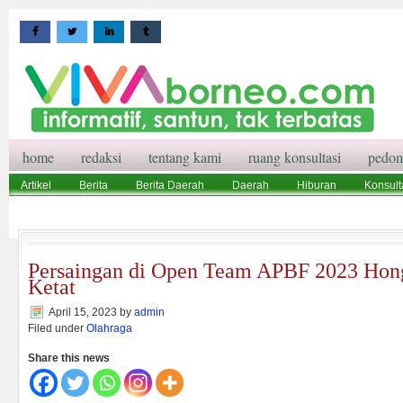
home
redaksi
tentang kami
ruang konsultasi
pedom
Artikel
Berita
Berita Daerah
Daerah
Hiburan
Konsult
Wisata
Pedoman Media Siber
Redaksi
Ruang Konsultasi
Persaingan di Open Team APBF 2023 Hon
Ketat
April 15, 2023
by
admin
Filed under
Olahraga
Share this news