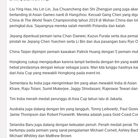
Liu Ying Hao, Hu Lin Lin, Jua Chuancheng dan Shi Zhengjun yang juga aka
bertanding di Asian Games nanti di Hangzhou. Kecuali Gang Chen yang digant
China di The World Team Championship tahun 2019 di Wuhan China dan lol
peringkat dua. Sayangnya mereka salah memilih Polandia dan kalah.
Jepang diperkuat pemain lama Chan Daewei, Kazuo Furata serta dua pemai
pindah ke Jepang Chen Yuechen serta Li Bin dan dua pasangan baru Ryo O
China Taipei dipimpin pemain kawakan Patrick Huang dengan 5 pemain muk
Hongkong cukup mengejutkan karena tampil berbeda dengan tim yang waktu
hebat prestasinya dengan keluar sebagai juara. Mari kita tunggu hasilnya k
dari Asia Cup yang mewakili Hongkong pada event ini.
Sementara itu India juga mengirimkan tim yang akan mewakili India di Asian
Khare, Raju Tolani, Sumit Mukerjee, Jaggy Shivdasani, Rajeswar Tewari da
Tim India meraih medali perunggu di Asia Cup tahun lalu di Jakarta.
Australia juga datang dengan tim yang tangguh, Tonny Leibowitz, Paul Gosn
Jamie Thompson dan Robert Fruewirth. Mereka adalah juara Gold Coast Co
Selandia Baru juga datang dengan kekuatan penuh. Peraih medali perak The
bertumpu pada pemain yang sarat pengalaman Michael Cornell, Ashley Bach,
Michael Whibley dan Matthew Brown.