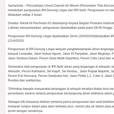
Samarinda – Perusahaan Umum Daerah Air Minum (Perumdam Tirta Kencan
melakukan pengurasan IPA Gunung LIngai dan IPA Selili. Pengurasan ini me
dilakukan setiap 3 bulan.
Direktur Teknik Ali Rachman AS didampingi Kepala Bagian Produksi Hadina
Lukman menyampaikan, pengurasan dijadwalkan pada pukul 08.00 hingga 1
Pengurasan IPA Gunung LIngai dijadwalkan Senin (20/4/2020)dilanjutkan IPA
(21/4/2020).
Pengurasan di IPA Gunung Lingai wilayah yangbteedampak aliran terganggu 
wilayah Lempake, Jalan Kebon Agunh, Jalan DI Panjaitan, Jalan Mugirejo, 
Jalan Sentosa Dalam, Perum Griya Mukti Sejahtera, Perum Citra Land dan se
Sementara ntuk pengurasan di IPA Selili aliran yang terganggu di wikayah 
Alimudin, Perum Kalimanis, Sei Kapih, Sei Kerbau , Jalan Rapak Majamh, Ja
Perum Puri Kencana, Perum Sambutan Asri, Jalan Pelita 1,2, 3 dan 4, Jala
Rumbia dan sekitarmya.
“Dihimbau kepada masyarakat pelanggan di wilayah tersebut diatas bisa m
persediaan, karena selama pengurasan berlangsung aliran distribusi alami 
Sebagai info biasanya dialiran pertama pasca pengurasan dan saat dialirka
endapan lumpur dalam pipa akan terbawa arus, namun jika air dalam pipa p
jernih dengan sendirinya.