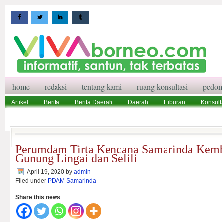
home
redaksi
tentang kami
ruang konsultasi
pedom
Artikel
Berita
Berita Daerah
Daerah
Hiburan
Konsult
Wisata
Pedoman Media Siber
Redaksi
Ruang Konsultasi
Perumdam Tirta Kencana Samarinda Kemb
Gunung Lingai dan Selili
April 19, 2020
by
admin
Filed under
PDAM Samarinda
Share this news