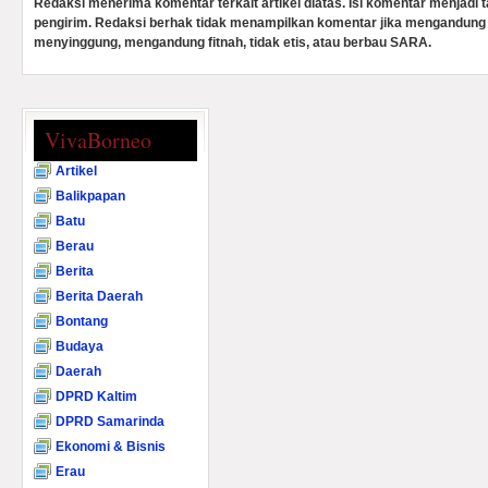
Redaksi menerima komentar terkait artikel diatas. Isi komentar menjadi
pengirim. Redaksi berhak tidak menampilkan komentar jika mengandung 
menyinggung, mengandung fitnah, tidak etis, atau berbau SARA.
VivaBorneo
Artikel
Balikpapan
Batu
Berau
Berita
Berita Daerah
Bontang
Budaya
Daerah
DPRD Kaltim
DPRD Samarinda
Ekonomi & Bisnis
Erau